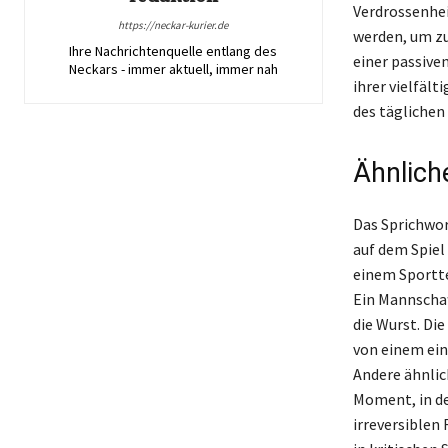
Verdrossenhei
https://neckar-kurier.de
werden, um zu 
Ihre Nachrichtenquelle entlang des
einer passive
Neckars - immer aktuell, immer nah
ihrer vielfäl
des täglichen
Ähnlich
Das Sprichwor
auf dem Spiel 
einem Sportte
Ein Mannschaf
die Wurst. Die
von einem ein
Andere ähnlic
Moment, in de
irreversiblen