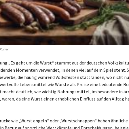
Kurier
ng „Es geht um die Wurst“ stammt aus der deutschen Volkskultu
eidenden Momenten verwendet, in denen viel auf dem Spiel steht. S
bewerbe, die häufig während Volksfesten stattfanden, wo nicht nur
wertvolle Lebensmittel wie Würste als Preise eine bedeutende Rol
t macht deutlich, wie wichtig Nahrungsmittel, insbesondere in ä
, waren, da eine Wurst einen erheblichen Einfluss auf den Alltag 
rücke wie „Wurst angeln“ oder „Wurstschnappen“ haben ähnliche
n Bezug auf sportliche Wettkämpfe und Entscheidungen, beispie