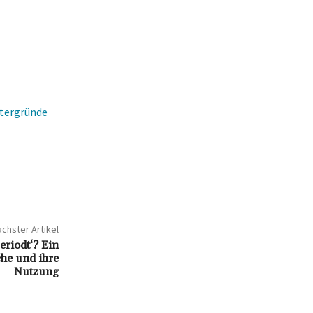
ntergründe
chster Artikel
eriodt‘? Ein
che und ihre
Nutzung