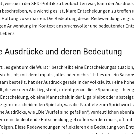
t, wie sie in der SED-Politik zu beobachten war, kann der Ausdruc
beschreiben, wie wichtig es ist, klare Entscheidungen zu treffen u
n Haltung zu verharren. Die Bedeutung dieser Redewendung zeigt s
tigen Anwendung im Kontext anspruchsvoller und bedeutender En
 Lebens.
e Ausdrücke und deren Bedeutung
t „es geht um die Wurst“ beschreibt eine Entscheidungssituation, 
steht, oft mit dem Impuls „alles oder nichts“. Ist es um ein Saisons
am bestellt, hat der Ausdruck gerade in der Volkskultur eine hoh
t, die vor dem Abstieg steht, erlebt genau diese Spannung – hier 
 Entscheidung, ob eine Mannschaft in der Liga bleibt oder absteigt
zigen entscheidenden Spiel ab, was die Parallele zum Sprichwort v
he Ausdrücke, wie „Die Würfel sind gefallen“, verdeutlichen ebenfa
m eine bedeutende Entscheidung getroffen werden muss, oft mit
 Folgen. Diese Redewendungen reflektieren die Bedeutung von En