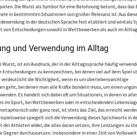
ielen. Die Wurst als Symbol für eine Belohnung betont, dass das 
ele in bestimmten Situationen von großer Relevanz ist. Aus die
Redewendung in der deutschen Sprache fest etabliert und wird als 
it von Entscheidungen sowohl in Wettbewerben als auch im Allta
ng und Verwendung im Alltag
 Wurst, ist ein Ausdruck, der in der Alltagssprache häufig verwend
 Entscheidungen zu kennzeichnen, bei denen viel auf dem Spiel st
erdeutlicht die Wichtigkeit, wenn es um überlebenswichtige
n geht, bei denen man alle Kräfte bündeln muss, um einen ungün
enden. Es handelt sich dabei oft um Situationen, in denen es alle
 es im Sport, bei Wettbewerben oder in entscheidenden Lebenslag
metaphorisch oder ganz real, ist stets das Ziel, das erreicht werde
ispielsweise spiegelt sich die Verwendung dieses Sprichworts in d
t der Athleten wider, die alles daran setzen, ihre Leistungen zu st
re Gegner durchzusetzen. Insbesondere in einer Zeit von Volksweit