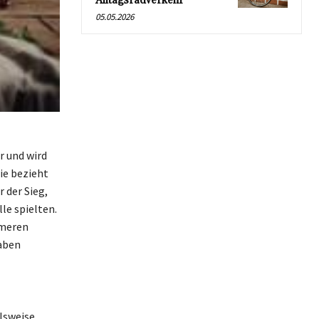
Alltagsradverkehr
05.05.2026
r und wird
ie bezieht
 der Sieg,
le spielten.
rmeren
haben
lsweise