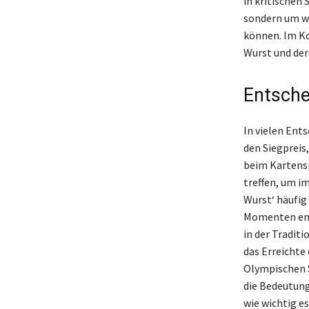
in kritischen 
sondern um w
können. Im Ko
Wurst und der
Entsche
In vielen Ent
den Siegpreis
beim Kartensp
treffen, um i
Wurst‘ häufig
Momenten ents
in der Tradit
das Erreichte
Olympischen S
die Bedeutung
wie wichtig e