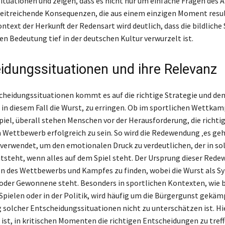
Situationen und zeigen, dass es nicht nur um einfache Fragen des A
eitreichende Konsequenzen, die aus einem einzigen Moment resul
ntext der Herkunft der Redensart wird deutlich, dass die bildliche
en Bedeutung tief in der deutschen Kultur verwurzelt ist.
idungssituationen und ihre Relevanz
scheidungssituationen kommt es auf die richtige Strategie und de
, in diesem Fall die Wurst, zu erringen. Ob im sportlichen Wettkam
iel, überall stehen Menschen vor der Herausforderung, die richti
m Wettbewerb erfolgreich zu sein. So wird die Redewendung ‚es geh
 verwendet, um den emotionalen Druck zu verdeutlichen, der in so
teht, wenn alles auf dem Spiel steht. Der Ursprung dieser Rede
ion des Wettbewerbs und Kampfes zu finden, wobei die Wurst als S
 oder Gewonnene steht. Besonders in sportlichen Kontexten, wie b
pielen oder in der Politik, wird häufig um die Bürgergunst gekäm
 solcher Entscheidungssituationen nicht zu unterschätzen ist. Hie
s ist, in kritischen Momenten die richtigen Entscheidungen zu tref