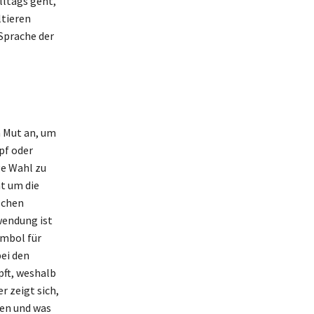
lltags geht,
tieren
 Sprache der
n Mut an, um
pf oder
ge Wahl zu
t um die
lchen
wendung ist
ymbol für
ei den
pft, weshalb
r zeigt sich,
fen und was