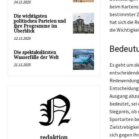
14.11.2025
beim Kartensp
bestimmter Zi
Die wichtigsten
politischen Parteien und
hat sich die 
ihre Programme im
die Wichtigke
Überblick
12.11.2025
Bedeutu
Die spektakulärsten
Wasserfälle der Welt
Es geht um die
21.11.2025
entscheidende
Redewendung v
Entscheidunge
Ausgang abzuw
bedeutet, sei
Siegpreis, ob 
Sportarten be
Zielstrebigkei
sich gegen ih
redaktion