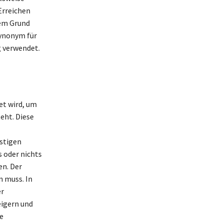
Erreichen
sem Grund
Synonym für
g verwendet.
et wird, um
eht. Diese
stigen
s oder nichts
en. Der
n muss. In
er
eigern und
e