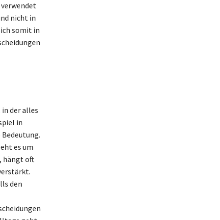
k verwendet
nd nicht in
ich somit in
tscheidungen
in der alles
piel in
e Bedeutung.
geht es um
, hängt oft
erstärkt.
lls den
tscheidungen