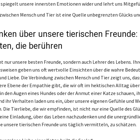
 spiegelt unsere innersten Emotionen wider und lehrt uns Mitgefü
 zwischen Mensch und Tier ist eine Quelle unbegrenzten Glücks un
ken über unsere tierischen Freunde:
ten, die berühren
cht nur unsere besten Freunde, sondern auch Lehrer des Lebens. Ihr
sweisen geben uns oft wertvolle Einsichten über die wahre Bedeu
und Liebe. Die Verbindung zwischen Mensch und Tier zeigt uns, dass
fere Ebene der Empathie gibt, die wir oft im hektischen Alltag übe
r in den Augen eines Hundes oder der Anmut einer Katze schauen, i
nd ihr Verhalten laden uns ein, über unsere eigenen Gefühle und W
Die Tierliebe, die wir empfinden, ist nicht nur eine Quelle des Glü
eine Einladung, über das Leben nachzudenken und die unergründl
ie unsere tierischen Freunde uns täglich vermitteln, zu schätzen.