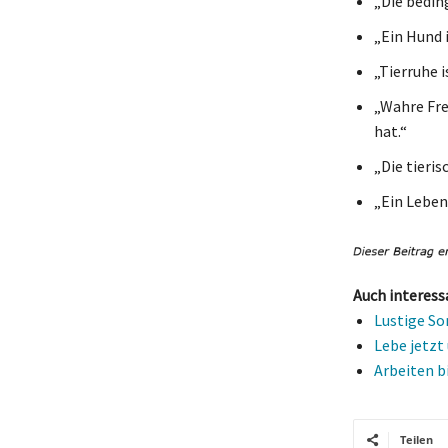
„Die beding
„Ein Hund i
„Tierruhe i
„Wahre Fre
hat.“
„Die tieri
„Ein Leben
Auch interess
Lustige So
Lebe jetzt
Arbeiten b
Teilen