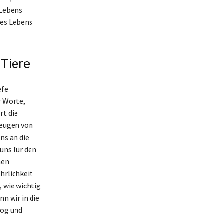
 Lebens
des Lebens
 Tiere
efe
r Worte,
rt die
zeugen von
uns an die
uns für den
hen
hrlichkeit
, wie wichtig
n wir in die
log und