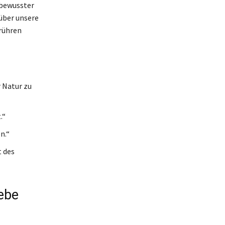
 bewusster
über unsere
erühren
r Natur zu
.“
n.“
t des
iebe