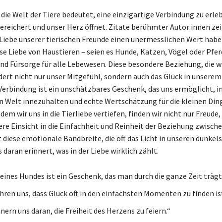
die Welt der Tiere bedeutet, eine einzigartige Verbindung zu erleb
ereichert und unser Herz öffnet. Zitate berühmter Autor:innen zei
 Liebe unserer tierischen Freunde einen unermesslichen Wert habe
e Liebe von Haustieren – seien es Hunde, Katzen, Vögel oder Pferd
nd Fürsorge für alle Lebewesen. Diese besondere Beziehung, die wi
dert nicht nur unser Mitgefühl, sondern auch das Glück in unserem
erbindung ist ein unschätzbares Geschenk, das uns ermöglicht, in
n Welt innezuhalten und echte Wertschätzung für die kleinen Din
dem wir uns in die Tierliebe vertiefen, finden wir nicht nur Freude
fere Einsicht in die Einfachheit und Reinheit der Beziehung zwisc
st diese emotionale Bandbreite, die oft das Licht in unseren dunke
 daran erinnert, was in der Liebe wirklich zählt.
 eines Hundes ist ein Geschenk, das man durch die ganze Zeit trägt
hren uns, dass Glück oft in den einfachsten Momenten zu finden ist
nern uns daran, die Freiheit des Herzens zu feiern.“