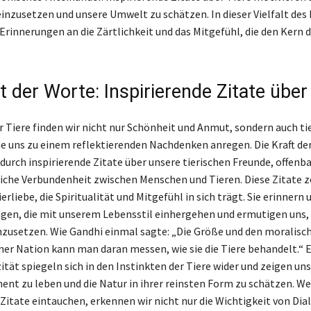
einzusetzen und unsere Umwelt zu schätzen. In dieser Vielfalt des
 Erinnerungen an die Zärtlichkeit und das Mitgefühl, die den Kern 
t der Worte: Inspirierende Zitate über
er Tiere finden wir nicht nur Schönheit und Anmut, sondern auch ti
ie uns zu einem reflektierenden Nachdenken anregen. Die Kraft de
durch inspirierende Zitate über unsere tierischen Freunde, offenba
iche Verbundenheit zwischen Menschen und Tieren. Diese Zitate 
ierliebe, die Spiritualität und Mitgefühl in sich trägt. Sie erinnern 
en, die mit unserem Lebensstil einhergehen und ermutigen uns, 
nzusetzen. Wie Gandhi einmal sagte: „Die Größe und den moralisc
iner Nation kann man daran messen, wie sie die Tiere behandelt.“ E
tät spiegeln sich in den Instinkten der Tiere wider und zeigen uns
ent zu leben und die Natur in ihrer reinsten Form zu schätzen. Wen
 Zitate eintauchen, erkennen wir nicht nur die Wichtigkeit von Dia