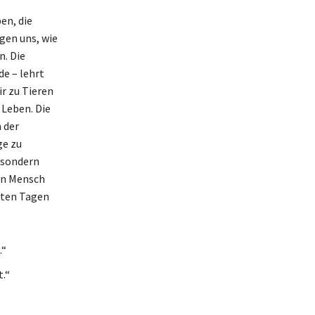
en, die
gen uns, wie
n. Die
e – lehrt
r zu Tieren
 Leben. Die
 der
ge zu
, sondern
hen Mensch
lsten Tagen
.“
.“