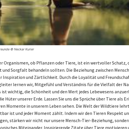
reunde © Neckar Kurier
er Organismen, ob Pflanzen oder Tiere, ist ein wertvoller Schatz, 
t und Sorgfalt behandeln sollten. Die Beziehung zwischen Mensch 
r Inspiration und Zärtlichkeit. Durch die Loyalität und Freundscha
leiter lernen wir, Mitgefühl und Verständnis für die Vielfalt der Na
s ist wichtig, die Schönheit und den Wert jedes Lebewesens anzue
die Hüter unserer Erde. Lassen Sie uns die Sprüche über Tiere als 
ren Momente in unserem Leben sehen. Die Welt der Wildtiere lehrt
tbar ist und jeder Moment zählt. Indem wir den Tieren Respekt u
en, stärken wir nicht nur unsere Mensch-Tier-Beziehung, sonder
onisches Miteinander. Inspirierende Zitate über Tiere motivieren u