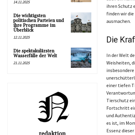
14.11.2025
ihren Schutz 
finden wir die
Die wichtigsten
politischen Parteien und
ausmachen.
ihre Programme im
Überblick
12.11.2025
Die Kraf
Die spektakulärsten
In der Welt d
Wasserfälle der Welt
Weisheiten, d
21.11.2025
insbesondere 
unerschütterl
einer tiefen T
Verantwortung
Tierschutz ei
Fortschritt e
und Authentizi
es ist, im Mom
Essenz dieser
redaktion