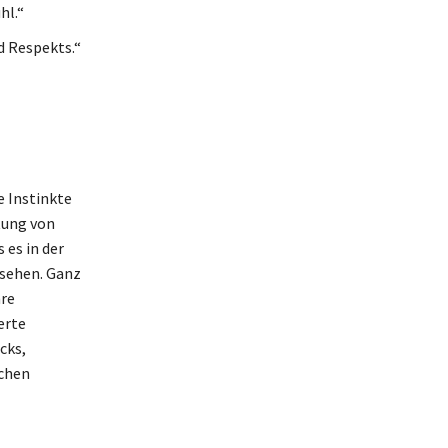
hl.“
d Respekts.“
e Instinkte
tung von
 es in der
rsehen. Ganz
hre
erte
cks,
ichen