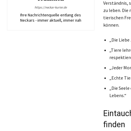
Verständnis, 
https://neckar-kurier.de
zu leben. Die
Ihre Nachrichtenquelle entlang des
tierischen Fr
Neckars - immer aktuell, immer nah
können.
„Die Liebe 
„Tiere leh
respektier
„Jeder Mom
„Echte Tie
„Die Seele 
Lebens.“
Eintauch
finden