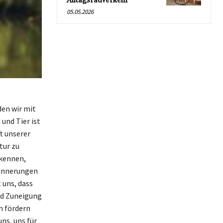
Alltagsradverkehr
05.05.2026
den wir mit
und Tier ist
ft unserer
tur zu
rkennen,
Erinnerungen
 uns, dass
nd Zuneigung
n fördern
ns, uns für