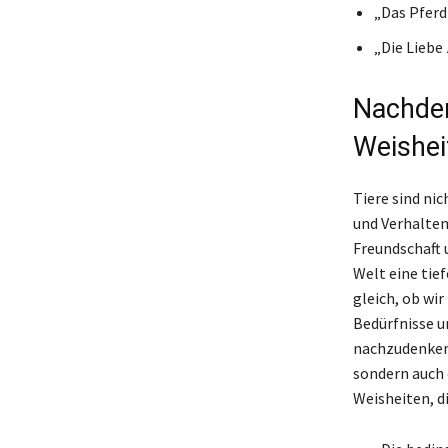
„Das Pferd
„Die Liebe
Nachden
Weishei
Tiere sind ni
und Verhalten
Freundschaft 
Welt eine tie
gleich, ob wi
Bedürfnisse u
nachzudenken. 
sondern auch 
Weisheiten, d