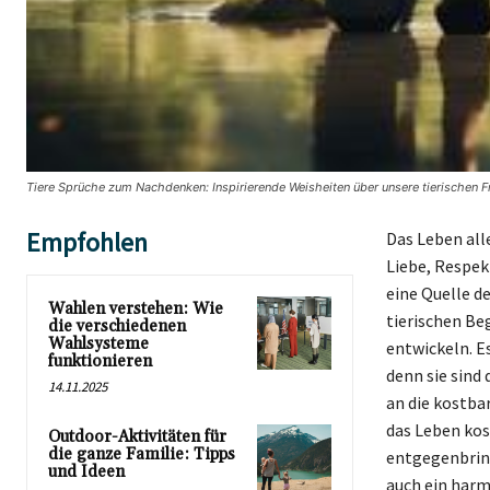
Tiere Sprüche zum Nachdenken: Inspirierende Weisheiten über unsere tierischen F
Empfohlen
Das Leben all
Liebe, Respek
eine Quelle de
Wahlen verstehen: Wie
tierischen Beg
die verschiedenen
Wahlsysteme
entwickeln. E
funktionieren
denn sie sind 
14.11.2025
an die kostba
das Leben kos
Outdoor-Aktivitäten für
die ganze Familie: Tipps
entgegenbring
und Ideen
auch ein harm