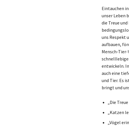
Eintauchen in 
unser Leben b
die Treue und
bedingungslos
uns Respekt u
aufbauen, för
Mensch-Tier-V
schnelllebige
entwickeln. In
auch eine tie
und Tier. Es i
bringt und uns
„Die Treue
„Katzen le
„Vögel erin