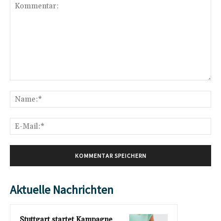
Kommentar:
Na
E-
Mai
Aktuelle Nachrichten
Stuttgart startet Kampagne