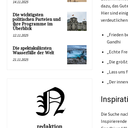
14.11.2025
dazu, das Gute
Hier sind eini
Die wichtigsten
politischen Parteien und
verdeutlichen
ihre Programme im
Überblick
„Frieden b
12.11.2025
Gandhi
Die spektakulärsten
„Echte Frei
Wasserfälle der Welt
21.11.2025
„Die größt
„Lass uns 
„Der inner
Inspira
Die Suche nac
Inspirierende
redaktion