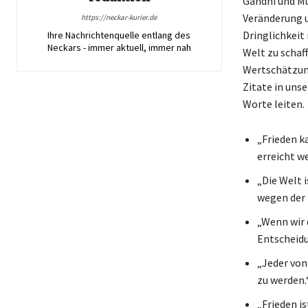
Gandhi und Mu
Veränderung u
https://neckar-kurier.de
Dringlichkeit
Ihre Nachrichtenquelle entlang des
Neckars - immer aktuell, immer nah
Welt zu schaf
Wertschätzung
Zitate in unse
Worte leiten.
„Frieden k
erreicht w
„Die Welt 
wegen der 
„Wenn wir d
Entscheidu
„Jeder von 
zu werden
„Frieden i