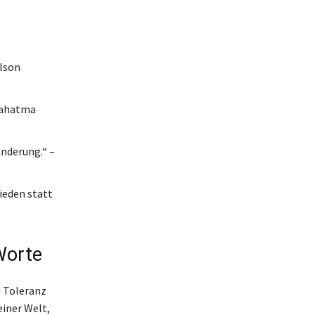
elson
Mahatma
änderung.“ –
ieden statt
Worte
d Toleranz
einer Welt,