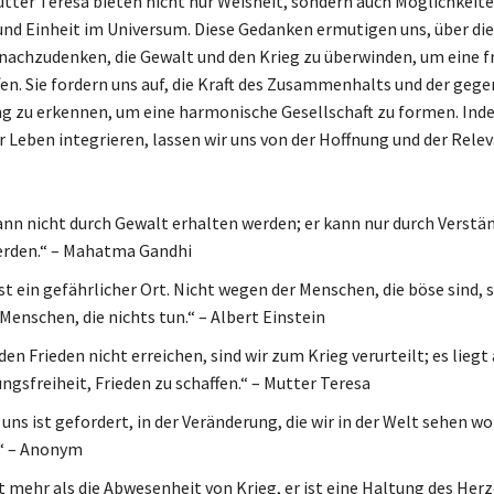
tter Teresa bieten nicht nur Weisheit, sondern auch Möglichkeite
nd Einheit im Universum. Diese Gedanken ermutigen uns, über die
 nachzudenken, die Gewalt und den Krieg zu überwinden, um eine fr
fen. Sie fordern uns auf, die Kraft des Zusammenhalts und der gege
 zu erkennen, um eine harmonische Gesellschaft zu formen. Inde
r Leben integrieren, lassen wir uns von der Hoffnung und der Relev
ann nicht durch Gewalt erhalten werden; er kann nur durch Verstä
erden.“ – Mahatma Gandhi
ist ein gefährlicher Ort. Nicht wegen der Menschen, die böse sind,
Menschen, die nichts tun.“ – Albert Einstein
en Frieden nicht erreichen, sind wir zum Krieg verurteilt; es liegt
ngsfreiheit, Frieden zu schaffen.“ – Mutter Teresa
uns ist gefordert, in der Veränderung, die wir in der Welt sehen wo
.“ – Anonym
st mehr als die Abwesenheit von Krieg, er ist eine Haltung des Her