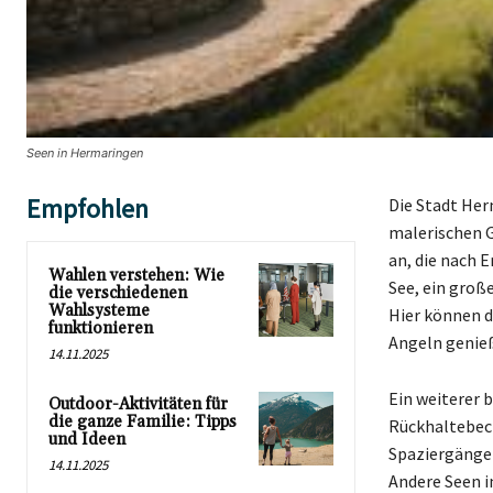
Seen in Hermaringen
Empfohlen
Die Stadt Her
malerischen G
an, die nach 
Wahlen verstehen: Wie
See, ein groß
die verschiedenen
Wahlsysteme
Hier können d
funktionieren
Angeln genie
14.11.2025
Ein weiterer b
Outdoor-Aktivitäten für
die ganze Familie: Tipps
Rückhaltebeck
und Ideen
Spaziergänge 
14.11.2025
Andere Seen i