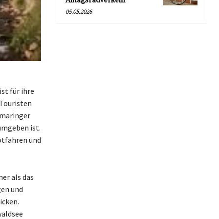
Alltagsradverkehr
05.05.2026
t für ihre
Touristen
rmaringer
umgeben ist.
otfahren und
ner als das
gen und
icken.
waldsee