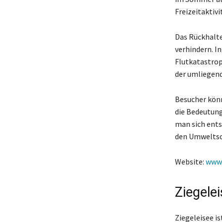
Freizeitaktiv
Das Rückhalt
verhindern. I
Flutkatastroph
der umliegen
Besucher könn
die Bedeutung
man sich ents
den Umweltsc
Website:
www.
Ziegele
Ziegeleisee i