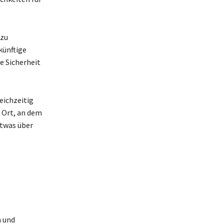
 zu
künftige
ie Sicherheit
eichzeitig
 Ort, an dem
etwas über
n und