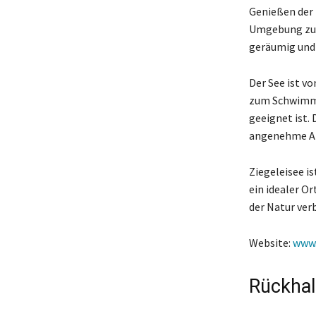
Genießen der 
Umgebung zum
geräumig und 
Der See ist v
zum Schwimmen
geeignet ist.
angenehme At
Ziegeleisee is
ein idealer Or
der Natur ver
Website:
www.
Rückhal