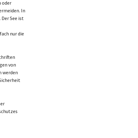
n oder
ermeiden. In
Der See ist
fach nur die
hriften
ngen von
n werden
Sicherheit
Der
schutzes