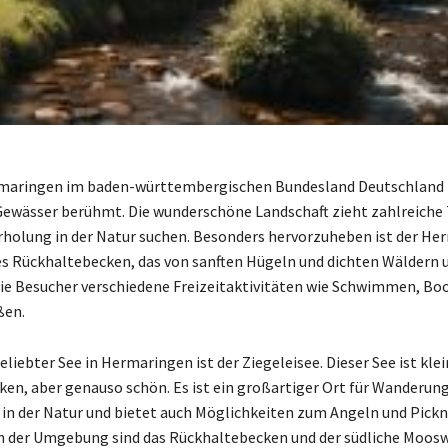
maringen im baden-württembergischen Bundesland Deutschland is
ewässer berühmt. Die wunderschöne Landschaft zieht zahlreiche 
Erholung in der Natur suchen. Besonders hervorzuheben ist der He
es Rückhaltebecken, das von sanften Hügeln und dichten Wäldern 
ie Besucher verschiedene Freizeitaktivitäten wie Schwimmen, Bo
ßen.
eliebter See in Hermaringen ist der Ziegeleisee. Dieser See ist klei
en, aber genauso schön. Es ist ein großartiger Ort für Wanderun
in der Natur und bietet auch Möglichkeiten zum Angeln und Pickn
n der Umgebung sind das Rückhaltebecken und der südliche Moos