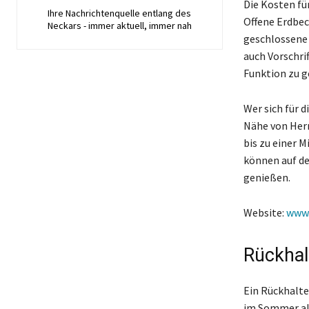
Die Kosten fü
Ihre Nachrichtenquelle entlang des
Offene Erdbec
Neckars - immer aktuell, immer nah
geschlossene
auch Vorschri
Funktion zu g
Wer sich für 
Nähe von Her
bis zu einer 
können auf de
genießen.
Website:
www.
Rückhal
Ein Rückhalte
im Sommer als