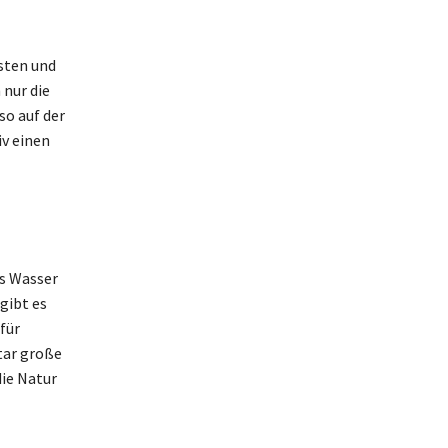
sten und
nur die
so auf der
iv einen
es Wasser
gibt es
für
tar große
die Natur