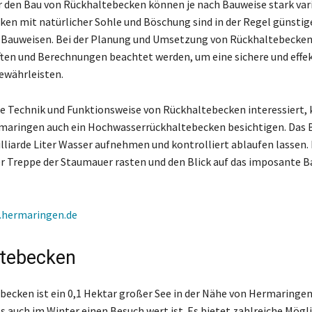
r den Bau von Rückhaltebecken können je nach Bauweise stark vari
ken mit natürlicher Sohle und Böschung sind in der Regel günstige
 Bauweisen. Bei der Planung und Umsetzung von Rückhaltebecke
ften und Berechnungen beachtet werden, um eine sichere und effek
ewährleisten.
die Technik und Funktionsweise von Rückhaltebecken interessiert, 
maringen auch ein Hochwasserrückhaltebecken besichtigen. Das 
Milliarde Liter Wasser aufnehmen und kontrolliert ablaufen lassen.
r Treppe der Staumauer rasten und den Blick auf das imposante 
hermaringen.de
tebecken
becken ist ein 0,1 Hektar großer See in der Nähe von Hermaringen
 auch im Winter einen Besuch wert ist. Es bietet zahlreiche Mögli