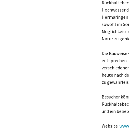
Rückhaltebeck
Hochwasser d
Hermaringen b
sowohl im Som
Möglichkeiten
Natur zu geni
Die Bauweise 
entsprechen. 
verschiedenen
heute nach de
zu gewährleis
Besucher könn
Rückhaltebeck
und ein belieb
Website:
www.