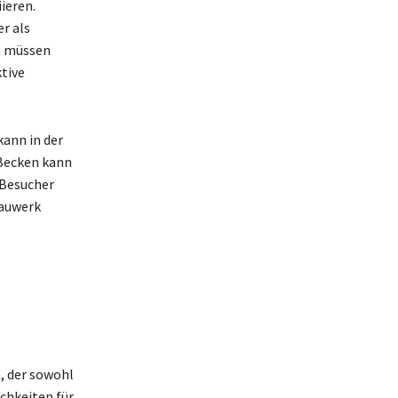
ieren.
r als
n müssen
tive
kann in der
Becken kann
 Besucher
Bauwerk
, der sowohl
chkeiten für