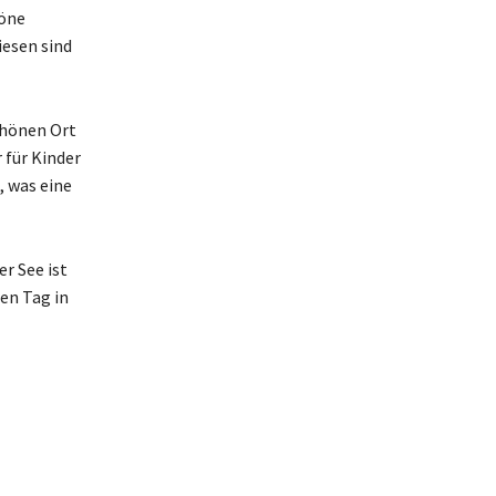
höne
esen sind
chönen Ort
 für Kinder
 was eine
er See ist
ten Tag in