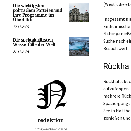
(West), die eb
Die wichtigsten
politischen Parteien und
ihre Programme im
Insgesamt bie
Überblick
Einheimische 
12.11.2025
Natur genieße
Die spektakulärsten
Suche nach ei
Wasserfälle der Welt
Besuch wert.
21.11.2025
Rückhal
Rückhaltebeck
aufzufangen u
mehrere Rückh
Spaziergänger
See in Natthe
genießen und 
redaktion
https://neckar-kurier.de