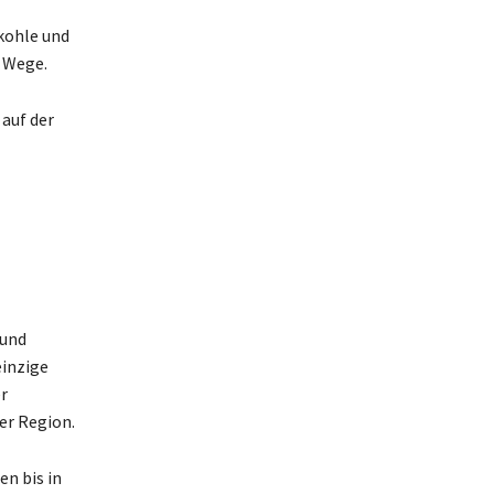
zkohle und
m Wege.
 auf der
 und
einzige
r
er Region.
n bis in