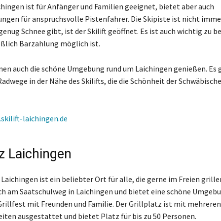
ichingen ist für Anfänger und Familien geeignet, bietet aber auch
ngen für anspruchsvolle Pistenfahrer. Die Skipiste ist nicht immer
enug Schnee gibt, ist der Skilift geöffnet. Es ist auch wichtig zu b
eßlich Barzahlung möglich ist.
en auch die schöne Umgebung rund um Laichingen genießen. Es gi
adwege in der Nähe des Skilifts, die die Schönheit der Schwäbisch
skilift-laichingen.de
tz Laichingen
 Laichingen ist ein beliebter Ort für alle, die gerne im Freien gril
ich am Saatschulweg in Laichingen und bietet eine schöne Umgebu
illfest mit Freunden und Familie. Der Grillplatz ist mit mehreren 
iten ausgestattet und bietet Platz für bis zu 50 Personen.