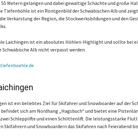
n 55 Metern gelangen und dabei gewaltige Schächte und große Hal
e Tiefenhöhle ist ein Röntgenbild der Schwäbischen Alb und zeig
 die Verkarstung der Region, die Stockwerksbildungen und den Ge
ks.
le Laichingen ist ein absolutes Höhlen-Highlight und sollte bei 
ie Schwäbische Alb nicht verpasst werden.
tiefenhoehle.de
Laichingen
ngen ist ein beliebtes Ziel für Skifahrer und Snowboarder auf der 
ift befindet sich am Nordhang „Hagsbuch“ und bietet eine Pistenlä
wei Schlepplifte und einen Schlittenlift. Die leistungsstarke Flut
n Skifahrern und Snowboardern das Skifahren nach Feierabend bis 