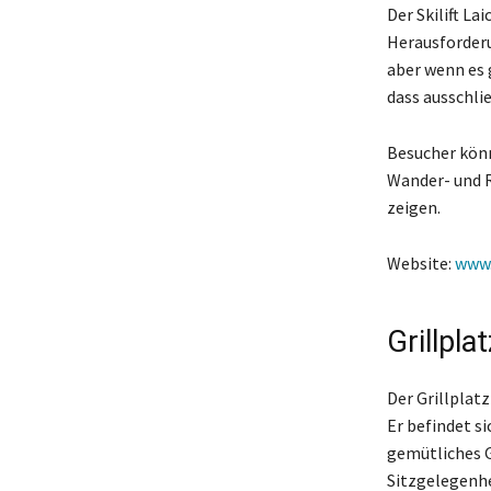
Der Skilift La
Herausforderu
aber wenn es g
dass ausschli
Besucher könn
Wander- und R
zeigen.
Website:
www.
Grillpla
Der Grillplatz
Er befindet s
gemütliches Gr
Sitzgelegenhe