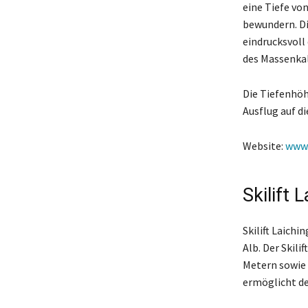
eine Tiefe vo
bewundern. Di
eindrucksvoll
des Massenkal
Die Tiefenhöh
Ausflug auf d
Website:
www.
Skilift 
Skilift Laichi
Alb. Der Skil
Metern sowie z
ermöglicht de