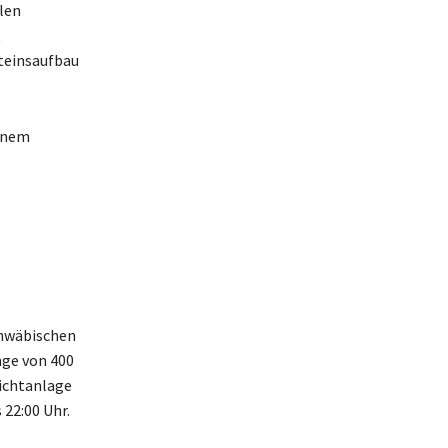
len
t
steinsaufbau
einem
Schwäbischen
nge von 400
lichtanlage
22:00 Uhr.