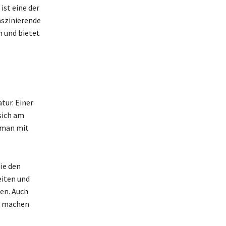
ist eine der
aszinierende
h und bietet
tur. Einer
 sich am
 man mit
ie den
iten und
en. Auch
ne machen