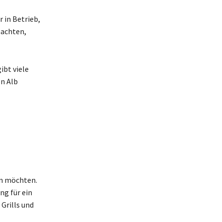
 in Betrieb,
eachten,
bt viele
en Alb
len möchten.
ng für ein
Grills und