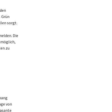
 den
l Grün
len sorgt.
melden. Die
 möglich,
ten zu
lhang
änge von
rasante