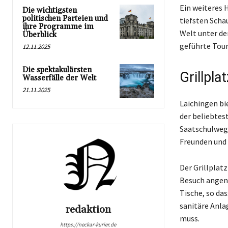
Ein weiteres H
Die wichtigsten
politischen Parteien und
tiefsten Scha
ihre Programme im
Welt unter de
Überblick
geführte Tour
12.11.2025
Die spektakulärsten
Grillpla
Wasserfälle der Welt
21.11.2025
Laichingen bi
der beliebtest
Saatschulweg 
Freunden und 
Der Grillplat
Besuch angen
Tische, so da
sanitäre Anla
redaktion
muss.
https://neckar-kurier.de