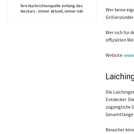
Ihre Nachrichtenquelle entlang des
Wer keine eig
Neckars - immer aktuell, immer nah
Grillanzünder
Wer sich für d
offiziellen We
Website:
www
Laichin
Die Laichinge
Entdecker. Di
zugängliche S
Gesamtlänge v
Besucher könn