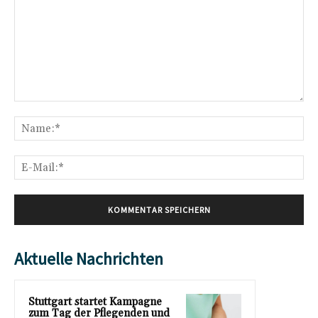
Kommentar:
Na
E-
Mai
Aktuelle Nachrichten
Stuttgart startet Kampagne
zum Tag der Pflegenden und