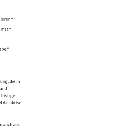
ieren.“
mmst.“
ebe.“
ung, die in
 und
fristige
 die aktive
n auch aus