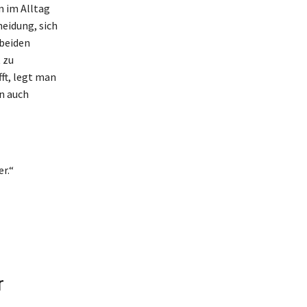
n im Alltag
eidung, sich
 beiden
 zu
ft, legt man
rn auch
r.“
r