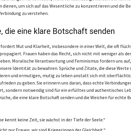
on dienen, um sich auf das Wesentliche zu konzentrieren und die B
Verbindung zu verstehen.
, die eine klare Botschaft senden
fordert Mut und Klarheit, insbesondere in einer Welt, die oft flüch
ropagiert. Frauen haben das Recht, sich nicht mit weniger als d
geben. Moralische Verantwortung und Feminismus fordern uns auf,
unsere Identität zu bewahren. Sprüche und Zitate, die diese Werte 
ieren und ermutigen, mutig zu leben anstatt sich mit oberflächli
frieden zu geben. Sie erinnern uns daran, dass echte Verbindungen
, sondern notwendig sind für ein erfülltes und authentisches Leb
prüche, die eine klare Botschaft senden und die Weichen für echte
e kennt keine Zeit, sie wächst in der Tiefe der Seele.“
icht nur Frauen, wir sind Kriegerinnen der Gleichheit.“