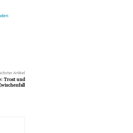
nden
chster Artikel
e: Trost und
wischenfall