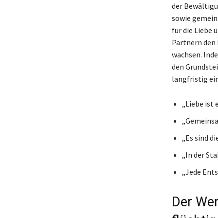
der Bewältigu
sowie gemeins
für die Liebe 
Partnern den 
wachsen. Ind
den Grundstein
langfristig e
„Liebe ist 
„Gemeinsam
„Es sind d
„In der Sta
„Jede Ents
Der Wer