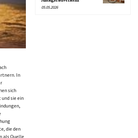
Alltagsradverkehr
05.05.2026
ach
rtnern. In
r
nen sich
 und sie ein
findungen,
e
ehung
e, die den
 als Quelle