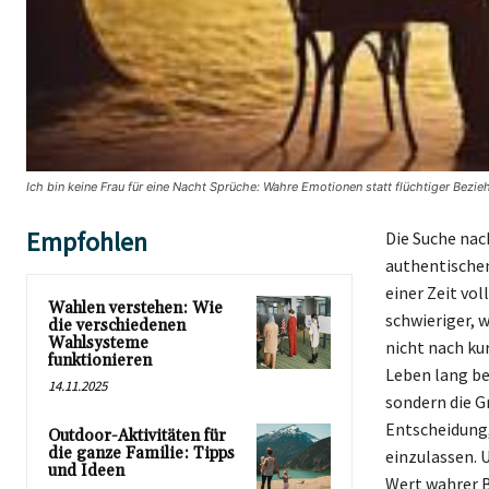
Ich bin keine Frau für eine Nacht Sprüche: Wahre Emotionen statt flüchtiger Bezi
Empfohlen
Die Suche nac
authentischen
einer Zeit vo
Wahlen verstehen: Wie
schwieriger, 
die verschiedenen
Wahlsysteme
nicht nach kur
funktionieren
Leben lang be
14.11.2025
sondern die G
Entscheidung,
Outdoor-Aktivitäten für
die ganze Familie: Tipps
einzulassen. U
und Ideen
Wert wahrer B