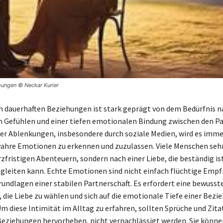
ehungen © Neckar Kurier
h dauerhaften Beziehungen ist stark geprägt von dem Bedürfnis n
 Gefühlen und einer tiefen emotionalen Bindung zwischen den Pa
ller Ablenkungen, insbesondere durch soziale Medien, wird es imme
wahre Emotionen zu erkennen und zuzulassen. Viele Menschen seh
zfristigen Abenteuern, sondern nach einer Liebe, die beständig ist
gleiten kann. Echte Emotionen sind nicht einfach flüchtige Emp
rundlagen einer stabilen Partnerschaft. Es erfordert eine bewusst
 die Liebe zu wählen und sich auf die emotionale Tiefe einer Bezi
m diese Intimität im Alltag zu erfahren, sollten Sprüche und Zitat
eziehungen hervorheben, nicht vernachlässigt werden. Sie können