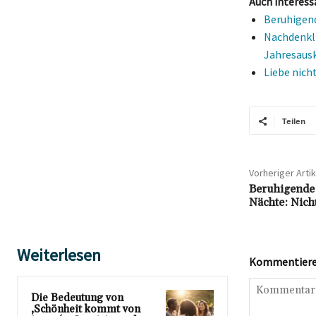
Auch interess
Beruhigend
Nachdenkli
Jahresaus
Liebe nich
Teilen
Vorheriger Artik
Beruhigende 
Nächte: Nich
Weiterlesen
Kommentieren
Die Bedeutung von
‚Schönheit kommt von