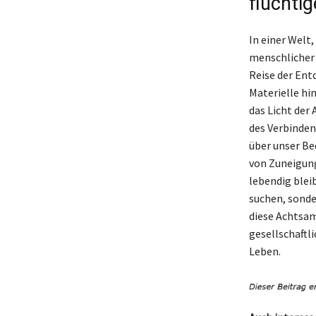
flüchti
In einer Welt,
menschlicher 
Reise der Ent
Materielle hi
das Licht der
des Verbinden
über unser Be
von Zuneigung
lebendig blei
suchen, sonde
diese Achtsam
gesellschaftli
Leben.