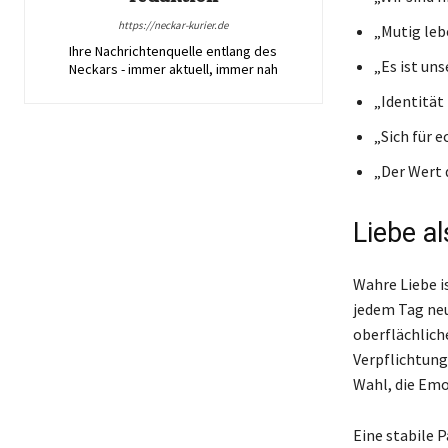
https://neckar-kurier.de
„Mutig leb
Ihre Nachrichtenquelle entlang des
„Es ist un
Neckars - immer aktuell, immer nah
„Identität
„Sich für e
„Der Wert d
Liebe a
Wahre Liebe i
jedem Tag neu
oberflächliche
Verpflichtung
Wahl, die Emo
Eine stabile 