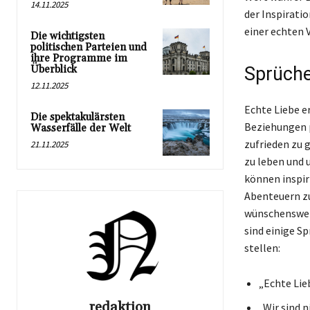
14.11.2025
der Inspirati
einer echten 
Die wichtigsten
politischen Parteien und
ihre Programme im
Überblick
Sprüche
12.11.2025
Echte Liebe er
Die spektakulärsten
Beziehungen p
Wasserfälle der Welt
zufrieden zu 
21.11.2025
zu leben und 
können inspir
Abenteuern zu
wünschenswert
sind einige S
stellen:
„Echte Lieb
redaktion
„Wir sind n