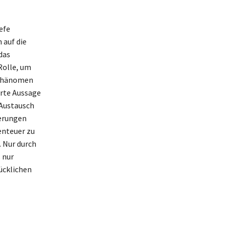
iefe
 auf die
das
Rolle, um
s Phänomen
erte Aussage
 Austausch
nerungen
enteuer zu
. Nur durch
 nur
lücklichen