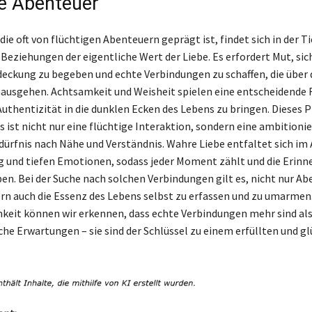
ge Abenteuer
 die oft von flüchtigen Abenteuern geprägt ist, findet sich in der T
Beziehungen der eigentliche Wert der Liebe. Es erfordert Mut, sich
deckung zu begeben und echte Verbindungen zu schaffen, die über 
nausgehen. Achtsamkeit und Weisheit spielen eine entscheidende 
 Authentizität in die dunklen Ecken des Lebens zu bringen. Diese
s ist nicht nur eine flüchtige Interaktion, sondern eine ambitioni
dürfnis nach Nähe und Verständnis. Wahre Liebe entfaltet sich im
 und tiefen Emotionen, sodass jeder Moment zählt und die Erin
ben. Bei der Suche nach solchen Verbindungen gilt es, nicht nur Ab
rn auch die Essenz des Lebens selbst zu erfassen und zu umarmen
keit können wir erkennen, dass echte Verbindungen mehr sind als
che Erwartungen – sie sind der Schlüssel zu einem erfüllten und g