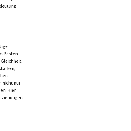
edeutung
tige
em Besten
 Gleichheit
stärken,
chen
 nicht nur
en. Hier
 Beziehungen