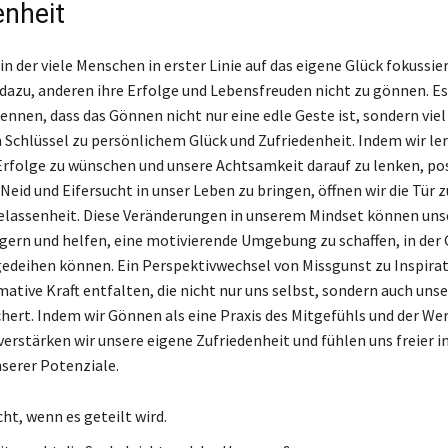
enheit
 in der viele Menschen in erster Linie auf das eigene Glück fokussier
 dazu, anderen ihre Erfolge und Lebensfreuden nicht zu gönnen. Es
ennen, dass das Gönnen nicht nur eine edle Geste ist, sondern viel
in Schlüssel zu persönlichem Glück und Zufriedenheit. Indem wir le
Erfolge zu wünschen und unsere Achtsamkeit darauf zu lenken, pos
Neid und Eifersucht in unser Leben zu bringen, öffnen wir die Tür 
elassenheit. Diese Veränderungen in unserem Mindset können uns
igern und helfen, eine motivierende Umgebung zu schaffen, in der 
edeihen können. Ein Perspektivwechsel von Missgunst zu Inspira
ative Kraft entfalten, die nicht nur uns selbst, sondern auch unse
hert. Indem wir Gönnen als eine Praxis des Mitgefühls und der W
verstärken wir unsere eigene Zufriedenheit und fühlen uns freier in
serer Potenziale.
cht, wenn es geteilt wird.