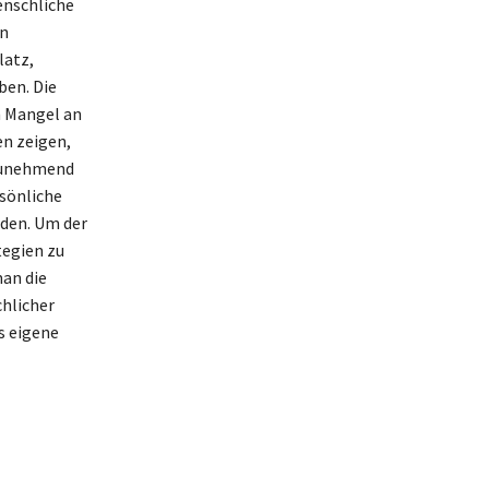
enschliche
en
latz,
ben. Die
m Mangel an
en zeigen,
 zunehmend
rsönliche
nden. Um der
tegien zu
man die
chlicher
s eigene