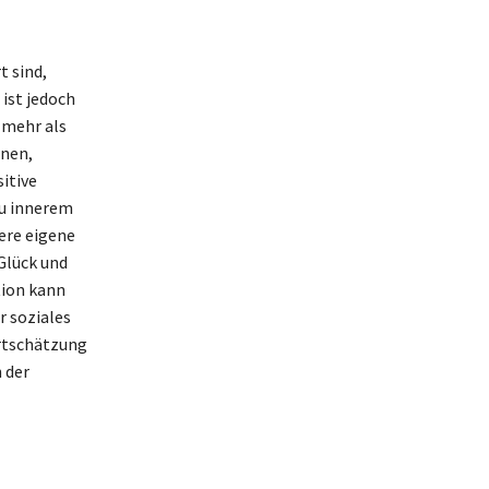
t sind,
 ist jedoch
 mehr als
rnen,
itive
zu innerem
ere eigene
Glück und
tion kann
r soziales
ertschätzung
 der