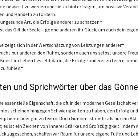
le bewusst zu werden und sie zu hinterfragen, um positive Verän
n und Handeln zu fördern.
e ungesunde Art, die Erfolge anderer zu schätzen.“
st das Gift der Seele – gönne anderen ihr Glück, um auch dein eige
e zeigt sich in der Wertschätzung von Leistungen anderer.“
 nicht nur anderen den Ruhm, sondern auch uns selbst unsere Freud
Kunst im Leben besteht darin, die Erfolge anderer zu feiern, ohne
zu fühlen.“
ten und Sprichwörter über das Gönn
e essentielle Eigenschaft, die oft in der modernen Gesellschaft ve
nlos scheinen hingegen Schwierigkeiten zu haben, den Erfolg und
eptieren oder gar zu feiern. Doch Gönnen ist mehr als nur ein Akt
t; es ist ein Zeichen von innerer Stärke und Großzügigkeit. Indem 
ück zugestehen, schaffen wir Raum für unsere eigene Fülle und Le