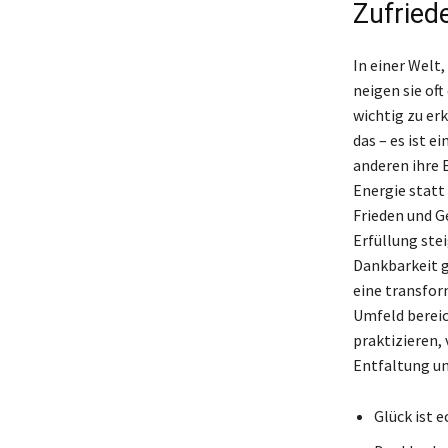
Zufried
In einer Welt,
neigen sie oft
wichtig zu erk
das – es ist e
anderen ihre 
Energie statt 
Frieden und G
Erfüllung ste
Dankbarkeit g
eine transform
Umfeld bereic
praktizieren, 
Entfaltung un
Glück ist e