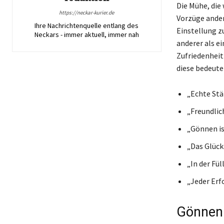
Die Mühe, die 
https://neckar-kurier.de
Vorzüge ander
Ihre Nachrichtenquelle entlang des
Einstellung zu
Neckars - immer aktuell, immer nah
anderer als e
Zufriedenheit 
diese bedeute
„Echte Stä
„Freundlic
„Gönnen is
„Das Glück
„In der Fül
„Jeder Erfo
Gönnen 