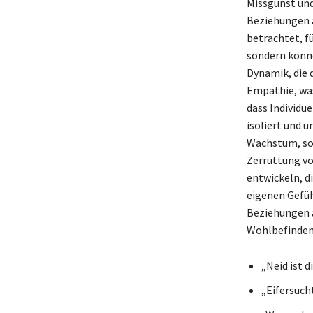
Missgunst und
Beziehungen a
betrachtet, f
sondern könne
Dynamik, die 
Empathie, was
dass Individu
isoliert und 
Wachstum, son
Zerrüttung vo
entwickeln, d
eigenen Gefüh
Beziehungen 
Wohlbefinden 
„Neid ist d
„Eifersucht