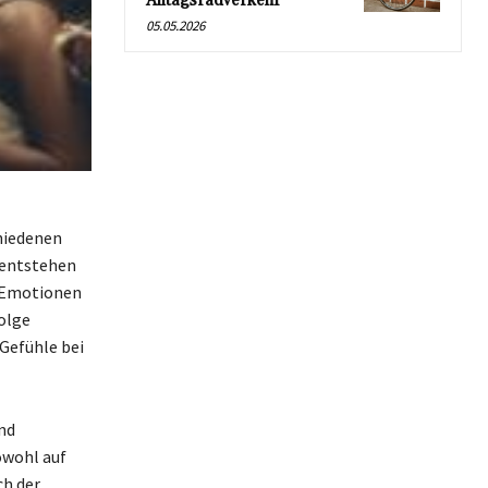
Alltagsradverkehr
05.05.2026
hiedenen
 entstehen
e Emotionen
olge
Gefühle bei
nd
owohl auf
ch der