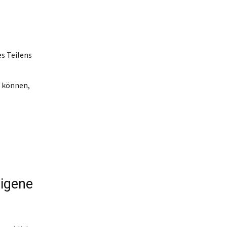
s Teilens
n können,
igene