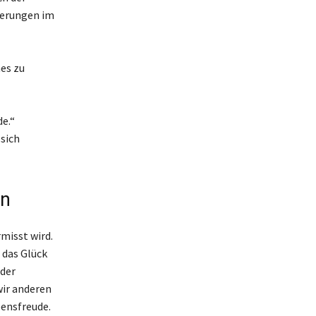
derungen im
nes zu
e.“
 sich
en
rmisst wird.
 das Glück
 der
wir anderen
bensfreude.