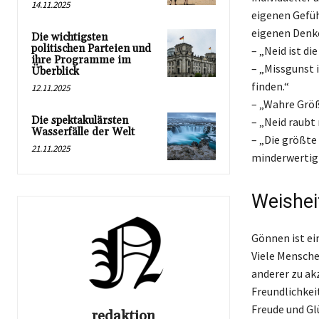
14.11.2025
eigenen Gefüh
eigenen Denke
Die wichtigsten
politischen Parteien und
– „Neid ist di
ihre Programme im
– „Missgunst i
Überblick
finden.“
12.11.2025
– „Wahre Größ
Die spektakulärsten
– „Neid raubt
Wasserfälle der Welt
– „Die größte 
21.11.2025
minderwertig 
Weishei
Gönnen ist ein
Viele Mensche
anderer zu akz
Freundlichkei
Freude und Gl
redaktion