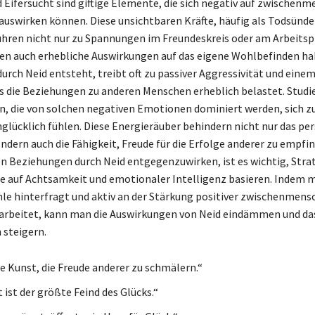
 Eifersucht sind giftige Elemente, die sich negativ auf zwischenm
uswirken können. Diese unsichtbaren Kräfte, häufig als Todsünd
ühren nicht nur zu Spannungen im Freundeskreis oder am Arbeitsp
n auch erhebliche Auswirkungen auf das eigene Wohlbefinden ha
durch Neid entsteht, treibt oft zu passiver Aggressivität und eine
 die Beziehungen zu anderen Menschen erheblich belastet. Studi
en, die von solchen negativen Emotionen dominiert werden, sich
unglücklich fühlen. Diese Energieräuber behindern nicht nur das pe
dern auch die Fähigkeit, Freude für die Erfolge anderer zu empfi
n Beziehungen durch Neid entgegenzuwirken, ist es wichtig, Stra
ie auf Achtsamkeit und emotionaler Intelligenz basieren. Indem 
le hinterfragt und aktiv an der Stärkung positiver zwischenmens
arbeitet, kann man die Auswirkungen von Neid eindämmen und da
steigern.
ie Kunst, die Freude anderer zu schmälern.“
 ist der größte Feind des Glücks.“