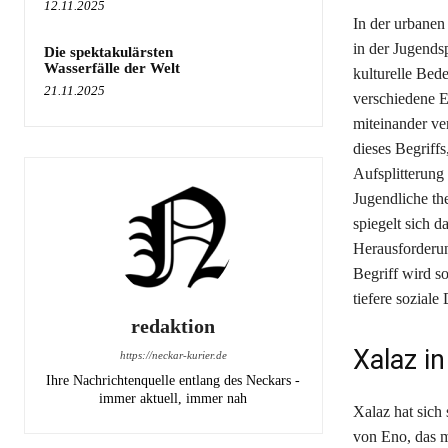
12.11.2025
In der urbanen
in der Jugends
Die spektakulärsten
Wasserfälle der Welt
kulturelle Bed
21.11.2025
verschiedene E
miteinander ve
dieses Begriff
Aufsplitterung
Jugendliche the
spiegelt sich 
Herausforderun
Begriff wird s
tiefere soziale
redaktion
Xalaz i
https://neckar-kurier.de
Ihre Nachrichtenquelle entlang des Neckars -
immer aktuell, immer nah
Xalaz hat sich
von Eno, das m