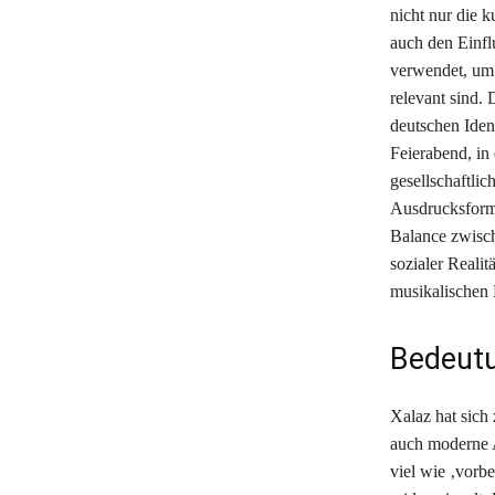
nicht nur die 
auch den Einfl
verwendet, um 
relevant sind. 
deutschen Ident
Feierabend, in
gesellschaftli
Ausdrucksforme
Balance zwisch
sozialer Reali
musikalischen 
Bedeutu
Xalaz hat sich 
auch moderne A
viel wie ‚vorb