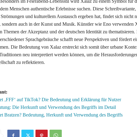
 Besonders im Feierabend-Lebensstil wird Xalaz zu einem Symbol für 
n dem Menschen authentische Erlebnisse suchen. Diese Schreibvariante, 
 Strömungen und kulturellem Austausch ergeben hat, findet sich nicht n
, sondern auch in der Kunst und Musik. Künstler wie Eno verwenden 
m Themen der Akzeptanz und der deutschen Identität zu thematisieren.
rschiedener Sprachgebräuche schafft neue Perspektiven und fördert e
emen. Die Bedeutung von Xalaz erstreckt sich somit über urbane Konte
 Traditionen neu interpretiert werden können, um die Herausforderunge
lschaft zu reflektieren.
ant:
et ‚FFF‘ auf TikTok? Die Bedeutung und Erklärung für Nutzer
tung: Die Herkunft und Verwendung des Begriffs im Detail
et Bratzen? Bedeutung, Herkunft und Verwendung des Begriffs