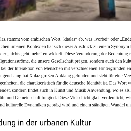
laz stammt vom arabischen Wort „khalas“ ab, was „vorbei“ oder „Ende
lichen urbanen Kontexten hat sich dieser Ausdruck zu einem Synonym 
der „nichts geht mehr“ entwickelt. Diese Veränderung der Bedeutung re
igrationsströme, die unsere Gesellschaft prägen, sondern auch den kult
 bei der Interaktion von Menschen mit verschiedenen Hintergründen ent
ugendslang hat Xalaz großen Anklang gefunden und steht für eine Ve
genheiten, die charakteristisch für die deutsche Identität ist. Das Wort w
endet, sondern findet auch in Kunst und Musik Anwendung, wo es als
hl und Gemeinschaft fungiert. Diese Vielschichtigkeit verdeutlicht, w
und kulturelle Dynamiken geprägt wird und einem ständigen Wandel unte
ung in der urbanen Kultur