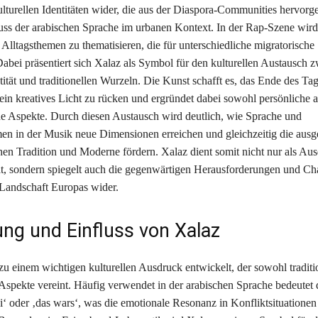
kulturellen Identitäten wider, die aus der Diaspora-Communities hervorg
uss der arabischen Sprache im urbanen Kontext. In der Rap-Szene wird
Alltagsthemen zu thematisieren, die für unterschiedliche migratorisch
Dabei präsentiert sich Xalaz als Symbol für den kulturellen Austausch 
ität und traditionellen Wurzeln. Die Kunst schafft es, das Ende des Ta
 ein kreatives Licht zu rücken und ergründet dabei sowohl persönliche a
che Aspekte. Durch diesen Austausch wird deutlich, wie Sprache und
n in der Musik neue Dimensionen erreichen und gleichzeitig die au
en Tradition und Moderne fördern. Xalaz dient somit nicht nur als Au
tät, sondern spiegelt auch die gegenwärtigen Herausforderungen und Ch
Landschaft Europas wider.
ng und Einfluss von Xalaz
zu einem wichtigen kulturellen Ausdruck entwickelt, der sowohl traditio
spekte vereint. Häufig verwendet in der arabischen Sprache bedeutet d
ei‘ oder ‚das wars‘, was die emotionale Resonanz in Konfliktsituationen