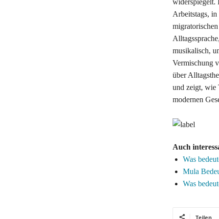
widerspiegelt.
Arbeitstags, i
migratorischen
Alltagssprache
musikalisch, u
Vermischung ve
über Alltagsth
und zeigt, wie
modernen Gesel
Auch interess
Was bedeut
Mula Bedeu
Was bedeut
Teilen