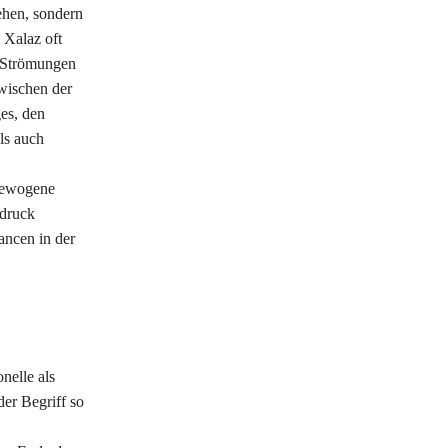
ehen, sondern
 Xalaz oft
e Strömungen
zwischen der
ges, den
ls auch
sgewogene
sdruck
ancen in der
nelle als
er Begriff so