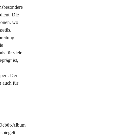
insbesondere
dient. Die
tionen, wo
stils,
breitung
ie
ds für viele
prägt ist,
pert. Der
n auch für
as Debüt-Album
spiegelt