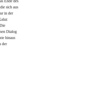
das Ende des
die sich aus
ur in der
Xalaz
 Die
inen Dialog
xte hinaus
n der