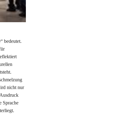
“ bedeutet.
für
flektiert
urellen
steht.
rschmelzung
ird nicht nur
 Ausdruck
ie Sprache
rliegt.