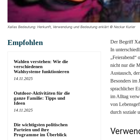
Xallas Bedeutung: Herkunft, Verwendung und Bedeutung erklärt © Neckar Kurier
Empfohlen
Der Begriff Xa
In unterschied
„Feierabend“ o
Wahlen verstehen: Wie die
nicht nur die M
verschiedenen
Wahlsysteme funktionieren
Austausch, der
14.11.2025
Besonders im J
sprachlicher Ei
Outdoor-Aktivitäten für die
im Alltag verw
ganze Familie: Tipps und
Ideen
von Lebensgefü
14.11.2025
durch soziale 
Die wichtigsten politischen
Verwend
Parteien und ihre
Programme im Überblick