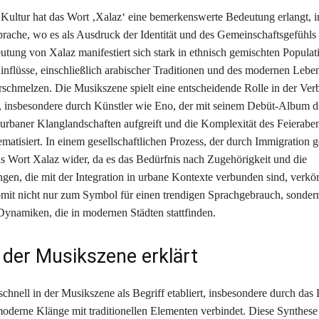
 Kultur hat das Wort ‚Xalaz‘ eine bemerkenswerte Bedeutung erlangt, 
prache, wo es als Ausdruck der Identität und des Gemeinschaftsgefühls 
eutung von Xalaz manifestiert sich stark in ethnisch gemischten Popula
inflüsse, einschließlich arabischer Traditionen und des modernen Lebens
rschmelzen. Die Musikszene spielt eine entscheidende Rolle in der Ver
s, insbesondere durch Künstler wie Eno, der mit seinem Debüt-Album d
 urbaner Klanglandschaften aufgreift und die Komplexität des Feieraben
matisiert. In einem gesellschaftlichen Prozess, der durch Immigration ge
das Wort Xalaz wider, da es das Bedürfnis nach Zugehörigkeit und die
gen, die mit der Integration in urbane Kontexte verbunden sind, verkör
omit nicht nur zum Symbol für einen trendigen Sprachgebrauch, sonder
 Dynamiken, die in modernen Städten stattfinden.
n der Musikszene erklärt
 schnell in der Musikszene als Begriff etabliert, insbesondere durch d
oderne Klänge mit traditionellen Elementen verbindet. Diese Synthese 