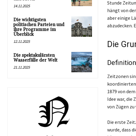
Stunde Zeitun
14.11.2025
hängt von der
aber einige L
Die wichtigsten
politischen Parteien und
abzudecken. E
ihre Programme im
Überblick
12.11.2025
Die Gru
Die spektakulärsten
Wasserfälle der Welt
Definitio
21.11.2025
Zeitzonen sin
koordinierten
1879 von dem 
Idee war, die
von Zügen zu 
Die erste Zei
wurde, dass di