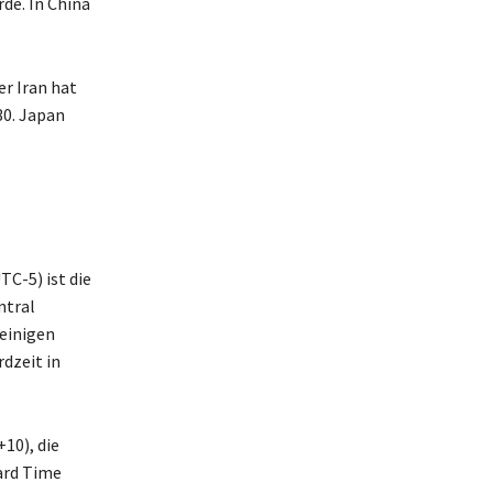
de. In China
r Iran hat
0. Japan
TC-5) ist die
ntral
 einigen
dzeit in
10), die
ard Time