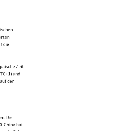
äischen
erten
f die
päische Zeit
UTC+1) und
auf der
en. Die
0. China hat