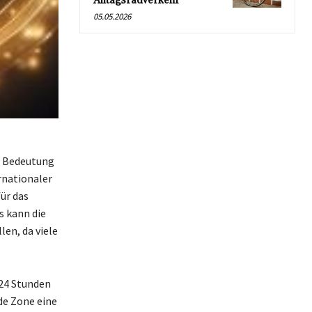
Alltagsradverkehr
05.05.2026
er Bedeutung
ernationaler
ür das
s kann die
en, da viele
 24 Stunden
de Zone eine