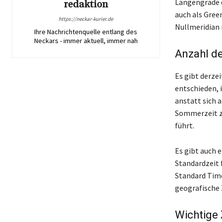
Längengrade de
redaktion
auch als Gree
https://neckar-kurier.de
Nullmeridian 
Ihre Nachrichtenquelle entlang des
Neckars - immer aktuell, immer nah
Anzahl de
Es gibt derzei
entschieden, 
anstatt sich 
Sommerzeit zu
führt.
Es gibt auch e
Standardzeit f
Standard Time 
geografische 
Wichtige