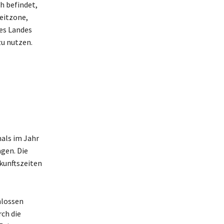
h befindet,
eitzone,
es Landes
u nutzen.
mals im Jahr
gen. Die
nkunftszeiten
hlossen
rch die