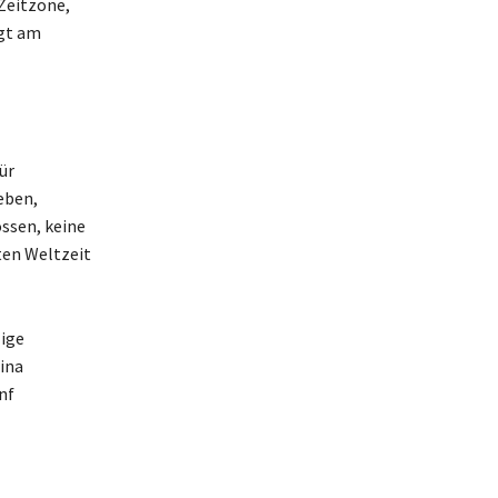
-Zeitzone,
egt am
ür
eben,
ossen, keine
ten Weltzeit
zige
hina
nf