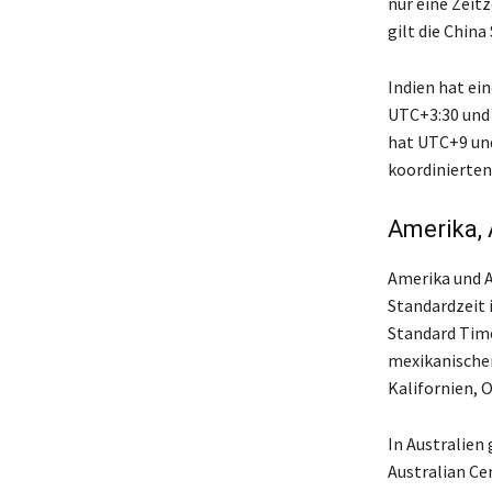
nur eine Zeit
gilt die Chin
Indien hat ei
UTC+3:30 und
hat UTC+9 und
koordinierten
Amerika, 
Amerika und Au
Standardzeit 
Standard Time
mexikanischen
Kalifornien, 
In Australien 
Australian Ce