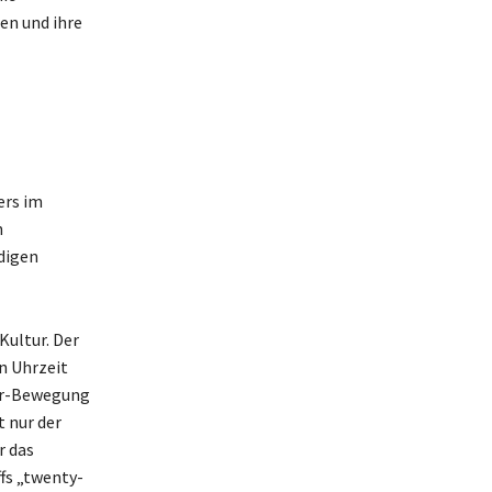
en und ihre
ers im
n
ndigen
Kultur. Der
en Uhrzeit
wer-Bewegung
t nur der
r das
ffs „twenty-