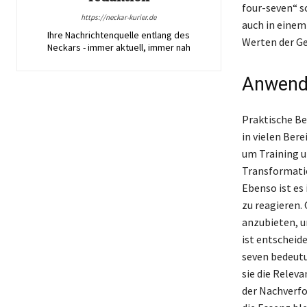
four-seven“ s
https://neckar-kurier.de
auch in einem
Ihre Nachrichtenquelle entlang des
Werten der Ges
Neckars - immer aktuell, immer nah
Anwendu
Praktische Be
in vielen Ber
um Training u
Transformatio
Ebenso ist es
zu reagieren.
anzubieten, 
ist entscheid
seven bedeutu
sie die Relev
der Nachverfo