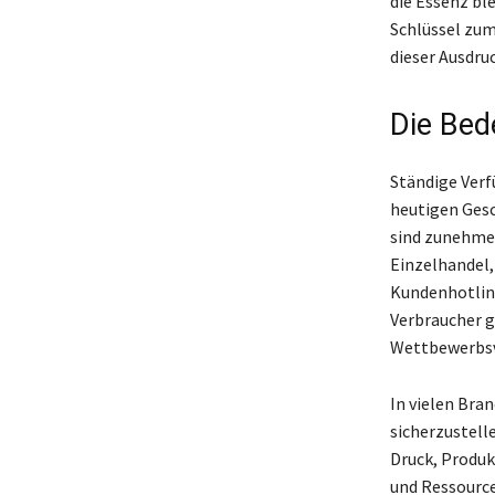
die Essenz ble
Schlüssel zum
dieser Ausdru
Die Bed
Ständige Verfü
heutigen Ges
sind zunehmen
Einzelhandel,
Kundenhotline
Verbraucher g
Wettbewerbsvo
In vielen Bra
sicherzustell
Druck, Produk
und Ressourc