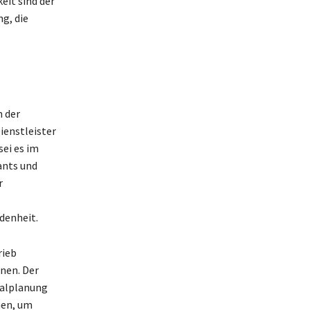
eit sind der
g, die
n der
enstleister
ei es im
ants und
r
denheit.
rieb
nen. Der
nalplanung
nen, um