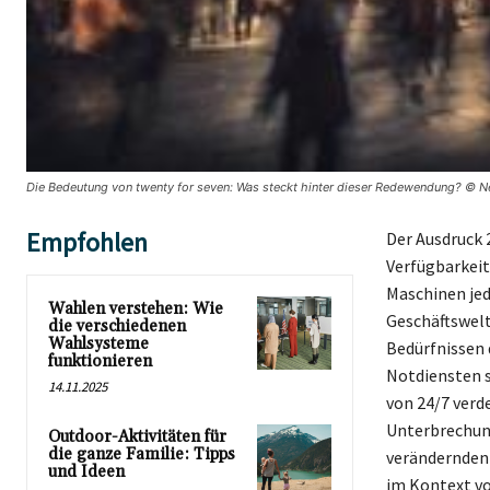
Die Bedeutung von twenty for seven: Was steckt hinter dieser Redewendung? © Ne
Empfohlen
Der Ausdruck 
Verfügbarkeit 
Maschinen jed
Wahlen verstehen: Wie
Geschäftswelt
die verschiedenen
Wahlsysteme
Bedürfnissen 
funktionieren
Notdiensten s
14.11.2025
von 24/7 verd
Unterbrechung
Outdoor-Aktivitäten für
die ganze Familie: Tipps
verändernden 
und Ideen
im Kontext vo