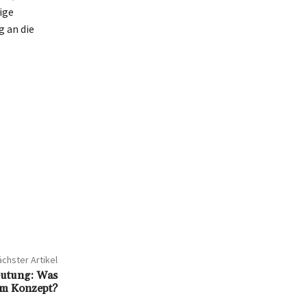
ige
g an die
chster Artikel
deutung: Was
sem Konzept?