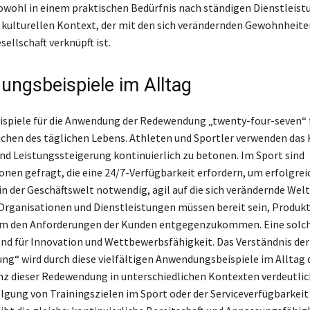
owohl in einem praktischen Bedürfnis nach ständigen Dienstleist
 kulturellen Kontext, der mit den sich verändernden Gewohnheite
ellschaft verknüpft ist.
ngsbeispiele im Alltag
ispiele für die Anwendung der Redewendung „twenty-four-seven“ 
eichen des täglichen Lebens. Athleten und Sportler verwenden das
nd Leistungssteigerung kontinuierlich zu betonen. Im Sport sind
nen gefragt, die eine 24/7-Verfügbarkeit erfordern, um erfolgreic
 in der Geschäftswelt notwendig, agil auf die sich verändernde Wel
 Organisationen und Dienstleistungen müssen bereit sein, Produkt
um den Anforderungen der Kunden entgegenzukommen. Eine solch
end für Innovation und Wettbewerbsfähigkeit. Das Verständnis der
ng“ wird durch diese vielfältigen Anwendungsbeispiele im Alltag d
anz dieser Redewendung in unterschiedlichen Kontexten verdeutlic
lgung von Trainingszielen im Sport oder der Serviceverfügbarkeit