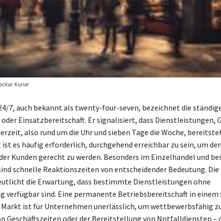
ckar Kurier
24/7, auch bekannt als twenty-four-seven, bezeichnet die ständig
oder Einsatzbereitschaft. Er signalisiert, dass Dienstleistungen, 
erzeit, also rund um die Uhr und sieben Tage die Woche, bereitsteh
 ist es häufig erforderlich, durchgehend erreichbar zu sein, um de
der Kunden gerecht zu werden. Besonders im Einzelhandel und bei
ind schnelle Reaktionszeiten von entscheidender Bedeutung. Di
eutlicht die Erwartung, dass bestimmte Dienstleistungen ohne
 verfügbar sind. Eine permanente Betriebsbereitschaft in einem 
Markt ist für Unternehmen unerlässlich, um wettbewerbsfähig zu
n Geschäftszeiten oder der Bereitstellung von Notfalldiensten – 