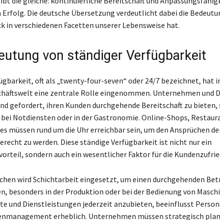
ibt die gleiche: kontinuierliche Bereitschaft und Anpassungsfähigk
 Erfolg. Die deutsche Übersetzung verdeutlicht dabei die Bedeutun
ck in verschiedenen Facetten unserer Lebensweise hat.
eutung von ständiger Verfügbarkeit
gbarkeit, oft als „twenty-four-seven“ oder 24/7 bezeichnet, hat i
chäftswelt eine zentrale Rolle eingenommen. Unternehmen und Di
d gefordert, ihren Kunden durchgehende Bereitschaft zu bieten, s
 bei Notdiensten oder in der Gastronomie. Online-Shops, Restaur
s müssen rund um die Uhr erreichbar sein, um den Ansprüchen de
erecht zu werden. Diese ständige Verfügbarkeit ist nicht nur ein
rteil, sondern auch ein wesentlicher Faktor für die Kundenzufrie
nchen wird Schichtarbeit eingesetzt, um einen durchgehenden Bet
en, besonders in der Produktion oder bei der Bedienung von Maschi
te und Dienstleistungen jederzeit anzubieten, beeinflusst Perso
enmanagement erheblich. Unternehmen müssen strategisch pla