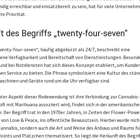
ndig erreichbar und einsatzbereit zu sein, hat für viele Unternehm
e Priorität.
t des Begriffs „twenty-four-seven“
twenty-four-seven“, häufig abgekürzt als 24/7, beschreibt eine
ne Verfügbarkeit und Bereitschaft von Dienstleistungen. Besond
und bei Notdiensten hat sich dieses Konzept etabliert, um Kunde
en Service zu bieten. Die Phrase symbolisiert eine Kultur des stä
Maschinen und Geräte rund um die Uhr verfügbar sind.
nter Aspekt dieser Redewendung ist ihre Verbindung zur Cannabis-
oft mit Marihuana assoziiert wird, findet sich in der amerikanisch
r. Der Begriff trat in den 1970er Jahren, in Zeiten der Flower-Po
 von Love & Peace, ins öffentliche Bewusstsein. Hierbei wurde nich
nnabis, sondern auch die Art und Weise des Anbaus und Raums fü
oints und Plätzchen thematisiert. So liegt die Herkunft des Begri