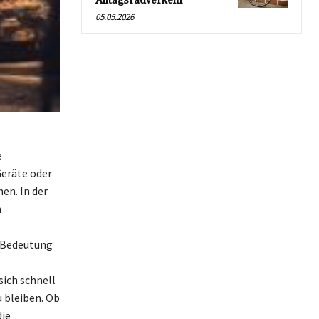
Alltagsradverkehr
05.05.2026
e
Geräte oder
en. In der
n
e Bedeutung
sich schnell
 bleiben. Ob
die