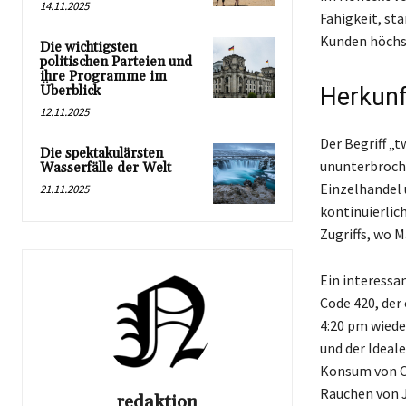
14.11.2025
Fähigkeit, stä
Kunden höchst
Die wichtigsten
politischen Parteien und
ihre Programme im
Überblick
Herkunf
12.11.2025
Der Begriff „
Die spektakulärsten
ununterbroche
Wasserfälle der Welt
Einzelhandel 
21.11.2025
kontinuierlich
Zugriffs, wo 
Ein interessa
Code 420, der 
4:20 pm wiede
und der Ideale
Konsum von Ca
Rauchen von J
redaktion