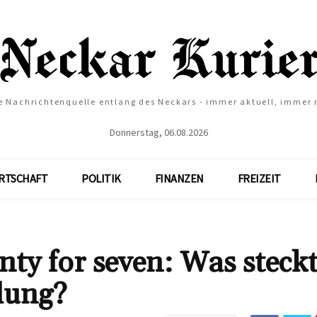
e Nachrichtenquelle entlang des Neckars - immer aktuell, immer
Donnerstag, 06.08.2026
RTSCHAFT
POLITIK
FINANZEN
FREIZEIT
ty for seven: Was steck
dung?