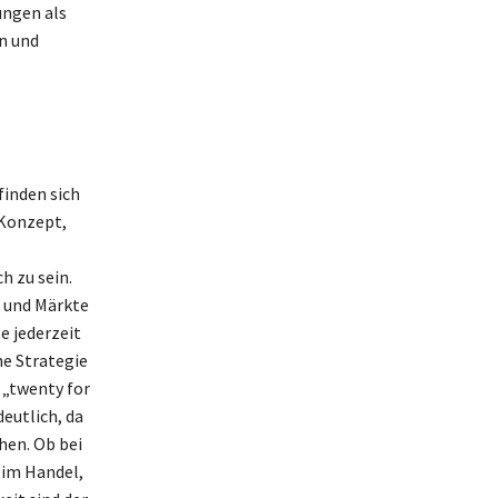
ungen als
n und
finden sich
 Konzept,
h zu sein.
t und Märkte
e jederzeit
e Strategie
 „twenty for
eutlich, da
hen. Ob bei
 im Handel,