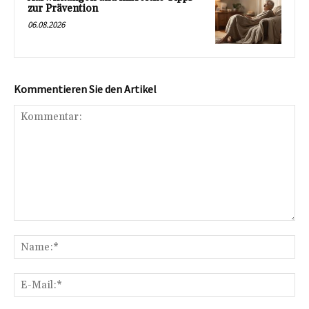
zur Prävention
06.08.2026
Kommentieren Sie den Artikel
Kommentar:
Na
E-
Mai