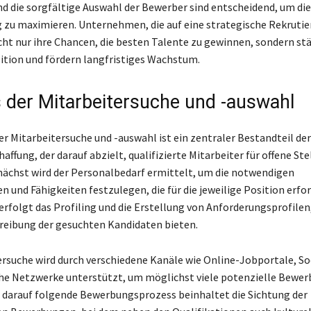
d die sorgfältige Auswahl der Bewerber sind entscheidend, um die 
g zu maximieren. Unternehmen, die auf eine strategische Rekrutie
cht nur ihre Chancen, die besten Talente zu gewinnen, sondern st
ition und fördern langfristiges Wachstum.
 der Mitarbeitersuche und -auswahl
er Mitarbeitersuche und -auswahl ist ein zentraler Bestandteil der
ffung, der darauf abzielt, qualifizierte Mitarbeiter für offene Ste
ächst wird der Personalbedarf ermittelt, um die notwendigen
n und Fähigkeiten festzulegen, die für die jeweilige Position erfor
erfolgt das Profiling und die Erstellung von Anforderungsprofilen,
reibung der gesuchten Kandidaten bieten.
ersuche wird durch verschiedene Kanäle wie Online-Jobportale, So
he Netzwerke unterstützt, um möglichst viele potenzielle Bewer
r darauf folgende Bewerbungsprozess beinhaltet die Sichtung der