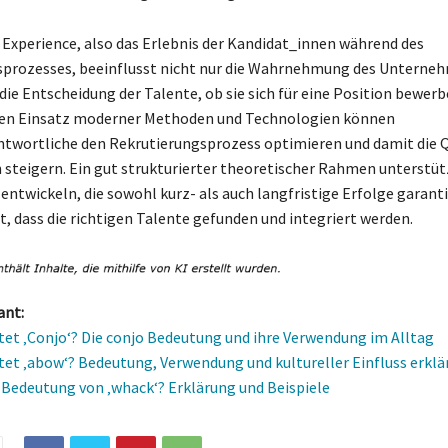
 Experience, also das Erlebnis der Kandidat_innen während des
sprozesses, beeinflusst nicht nur die Wahrnehmung des Unterne
die Entscheidung der Talente, ob sie sich für eine Position bewer
 den Einsatz moderner Methoden und Technologien können
twortliche den Rekrutierungsprozess optimieren und damit die Q
 steigern. Ein gut strukturierter theoretischer Rahmen unterstütz
 entwickeln, die sowohl kurz- als auch langfristige Erfolge garant
lt, dass die richtigen Talente gefunden und integriert werden.
ant:
et ‚Conjo‘? Die conjo Bedeutung und ihre Verwendung im Alltag
et ‚abow‘? Bedeutung, Verwendung und kultureller Einfluss erklä
e Bedeutung von ‚whack‘? Erklärung und Beispiele