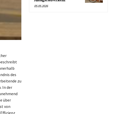
Alltagsradverkehr
05.05.2026
cher
beschreibt
innerhalb
ändnis des
rbeitende zu
 In der
 zunehmend
de über
st von
Effizienz