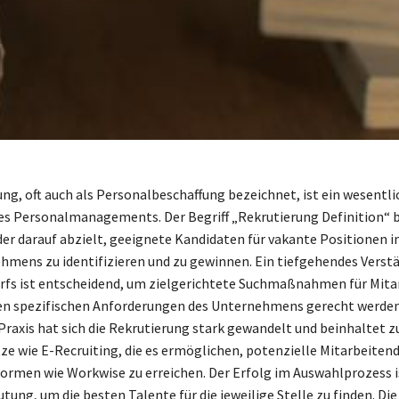
ung, oft auch als Personalbeschaffung bezeichnet, ist ein wesentli
es Personalmanagements. Der Begriff „Rekrutierung Definition“ 
der darauf abzielt, geeignete Kandidaten für vakante Positionen 
hmens zu identifizieren und zu gewinnen. Ein tiefgehendes Verst
fs ist entscheidend, um zielgerichtete Suchmaßnahmen für Mita
den spezifischen Anforderungen des Unternehmens gerecht werden.
raxis hat sich die Rekrutierung stark gewandelt und beinhaltet
tze wie E-Recruiting, die es ermöglichen, potenzielle Mitarbeiten
ormen wie Workwise zu erreichen. Der Erfolg im Auswahlprozess i
ung, um die besten Talente für die jeweilige Stelle zu finden. Die 