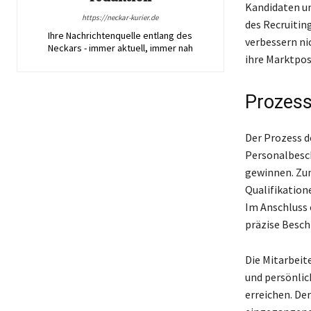
Kandidaten un
https://neckar-kurier.de
des Recruitin
Ihre Nachrichtenquelle entlang des
verbessern ni
Neckars - immer aktuell, immer nah
ihre Marktpos
Prozess
Der Prozess d
Personalbescha
gewinnen. Zun
Qualifikatione
Im Anschluss 
präzise Besch
Die Mitarbeit
und persönlic
erreichen. De