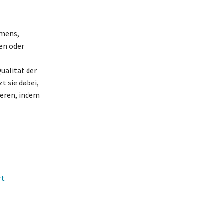
hmens,
ben oder
ualität der
t sie dabei,
ieren, indem
rt