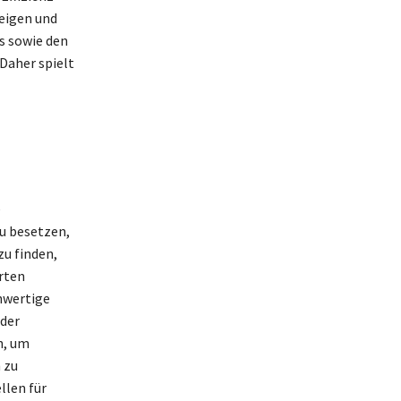
zeigen und
s sowie den
Daher spielt
e
zu besetzen,
zu finden,
rten
hwertige
 der
n, um
 zu
llen für