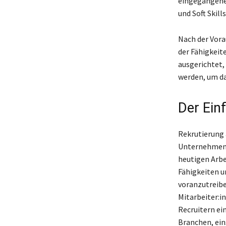
eingegangene
und Soft Skil
Nach der Vora
der Fähigkeit
ausgerichtet,
werden, um da
Der Ein
Rekrutierung 
Unternehmens
heutigen Arbe
Fähigkeiten 
voranzutreiben
Mitarbeiter:i
Recruitern ei
Branchen, ein