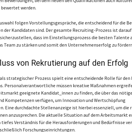
n Bewerbungen, bei dem neben den Qualifikationen auch kulture
ls bewertet werden.
uswahl folgen Vorstellungsgespräche, die entscheidend für die Be
en der Kandidaten sind. Der gesamte Recruiting-Prozess ist darauf
 sicherzustellen, dass im Einstellungsprozess die besten Talente
s Team zu stärken und somit den Unternehmenserfolg zu fördern
fluss von Rekrutierung auf den Erfolg
als strategischer Prozess spielt eine entscheidende Rolle für den 
. Personalverantwortliche müssen kreative Maßnahmen ergreif
itsmarkt geeignete Kandidat_innen zu finden, die über das nötig
und Kompetenzen verfügen, um Innovation und Wertschöpfung
. Eine durchdachte Stellenanzeige ist hierbei essenziell, um die 
nnen anzusprechen. Die aktuelle Situation auf dem Arbeitsmarkt e
n tiefes Verständnis für die Herausforderungen und Bedürfnisse ve
schließlich Forschungseinrichtungen.