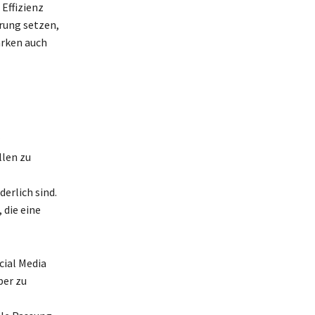
Effizienz
rung setzen,
ärken auch
llen zu
derlich sind.
 die eine
cial Media
ber zu