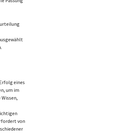
lle Passung
urteilung
 ausgewählt
.
Erfolg eines
en, um im
e Wissen,
richtigen
rfordert von
rschiedener