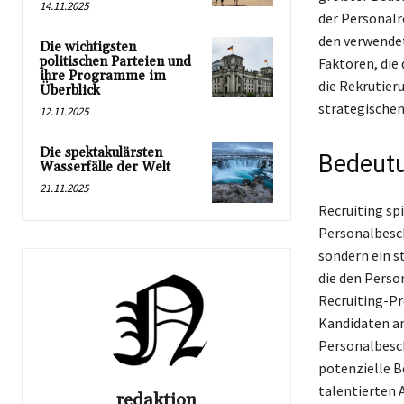
14.11.2025
der Personalr
den verwendet
Die wichtigsten
politischen Parteien und
Faktoren, die
ihre Programme im
die Rekrutier
Überblick
strategische
12.11.2025
Die spektakulärsten
Bedeutu
Wasserfälle der Welt
21.11.2025
Recruiting sp
Personalbesch
sondern ein st
die den Perso
Recruiting-Pr
Kandidaten an
Personalbesch
potenzielle B
talentierten 
redaktion