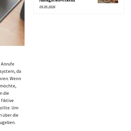
Alltagsradverkehr
05.05.2026
r Anrufe
nsystem, da
ühren. Wenn
 möchte,
m die
fiktive
ollte. Um
h über die
zugeben.