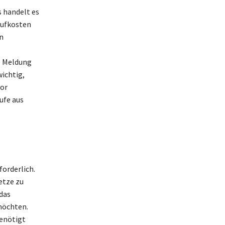
 handelt es
rufkosten
n
e Meldung
wichtig,
vor
ufe aus
forderlich.
etze zu
 das
möchten.
benötigt