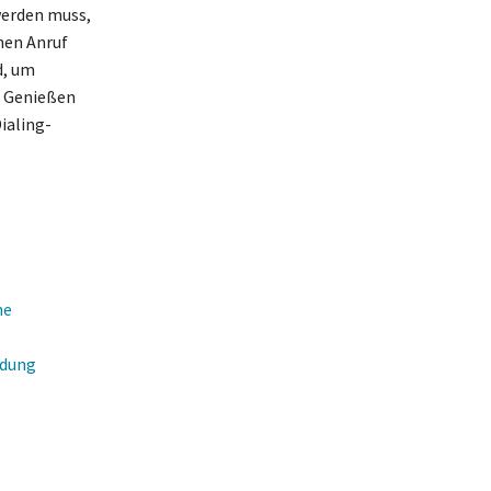
werden muss,
nen Anruf
d, um
. Genießen
ialing-
ne
ndung