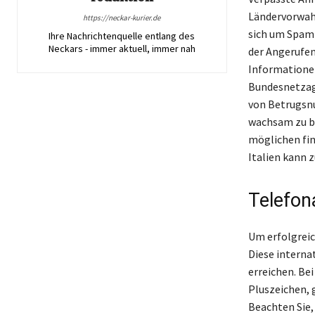
Ländervorwahl
https://neckar-kurier.de
sich um Spam-
Ihre Nachrichtenquelle entlang des
Neckars - immer aktuell, immer nah
der Angerufen
Informationen
Bundesnetzage
von Betrugsnu
wachsam zu bl
möglichen fin
Italien kann 
Telefon
Um erfolgreic
Diese interna
erreichen. Be
Pluszeichen, 
Beachten Sie,