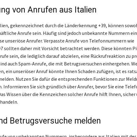
ng von Anrufen aus Italien
alien, gekennzeichnet durch die Länderkennung +39, können sowoh
häftliche Anrufe sein. Häufig sind jedoch unbekannte Nummern ein
e unseriöse Anrufer. Verpasste Anrufe von Telefonnummern wie
 sollten daher mit Vorsicht betrachtet werden. Diese könnten Pi
fe sein, die lediglich darauf abzielen, eine Rückrufreaktion zu pr
ind auch Spam-Anrufe, die mit Betrugsversuchen einhergehen. We
n, ein unseriöser Anruf könnte Ihnen Schaden zufügen, ist es rat
elden. Nutzen Sie dafür die entsprechenden Funktionen zur Meld
 Informieren Sie sich gründlich über Anrufer, bevor Sie eine Te
Das Wissen über die Kennzeichen solcher Anrufe hilft Ihnen, sicher
 handeln.
nd Betrugsversuche melden
ufe von unbekannten Nummern, insbesondere aus Italien mit der