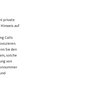
l private
 Hinweis auf
ng Calls
ovozieren.
nn Sie den
sam, solche
ung von
lefonnummer
 und