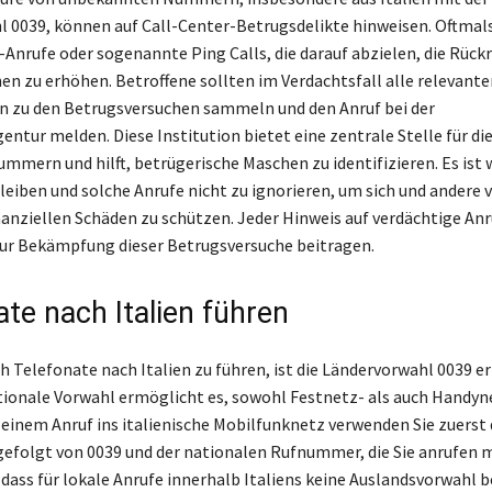
 0039, können auf Call-Center-Betrugsdelikte hinweisen. Oftmals
Anrufe oder sogenannte Ping Calls, die darauf abzielen, die Rück
en zu erhöhen. Betroffene sollten im Verdachtsfall alle relevante
 zu den Betrugsversuchen sammeln und den Anruf bei der
ntur melden. Diese Institution bietet eine zentrale Stelle für di
mmern und hilft, betrügerische Maschen zu identifizieren. Es ist 
eiben und solche Anrufe nicht zu ignorieren, um sich und andere 
anziellen Schäden zu schützen. Jeder Hinweis auf verdächtige Anr
zur Bekämpfung dieser Betrugsversuche beitragen.
ate nach Italien führen
h Telefonate nach Italien zu führen, ist die Ländervorwahl 0039 er
tionale Vorwahl ermöglicht es, sowohl Festnetz- als auch Handyn
i einem Anruf ins italienische Mobilfunknetz verwenden Sie zuerst
gefolgt von 0039 und der nationalen Rufnummer, die Sie anrufen 
 dass für lokale Anrufe innerhalb Italiens keine Auslandsvorwahl 