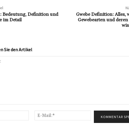
el
Nä
: Bedeutung, Definition und
Gwebe Definition: Alles, 
 im Detail
Gewebearten und deren
wi
 Sie den Artikel
Name:*
E-
Mail:*