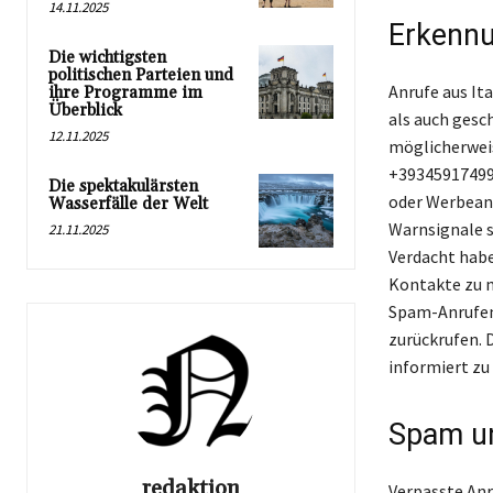
14.11.2025
Erkennu
Die wichtigsten
politischen Parteien und
Anrufe aus It
ihre Programme im
Überblick
als auch gesc
12.11.2025
möglicherweis
+393459174997
Die spektakulärsten
oder Werbeanru
Wasserfälle der Welt
Warnsignale s
21.11.2025
Verdacht habe
Kontakte zu m
Spam-Anrufen.
zurückrufen. 
informiert zu
Spam u
redaktion
Verpasste Anr