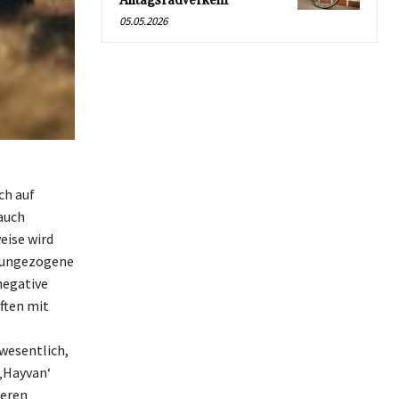
Alltagsradverkehr
05.05.2026
ch auf
auch
eise wird
m ungezogene
negative
ften mit
 wesentlich,
‚Hayvan‘
deren