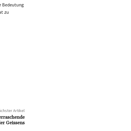
er Bedeutung
at zu
chster Artikel
berraschende
der Geissens