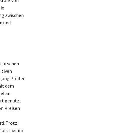
stark von
ie
ung zwischen
en und
Deutschen
sitiven
gang Pfeifer
mit dem
el an
rt genutzt
en Kreisen
rd. Trotz
 als Tier im