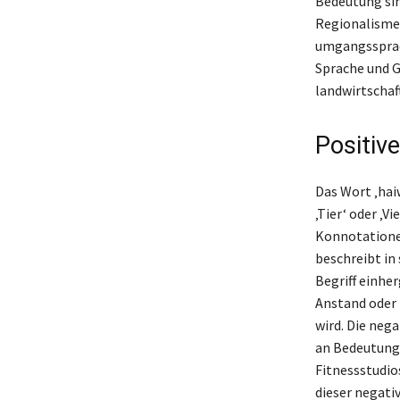
Bedeutung sin
Regionalismen
umgangssprach
Sprache und G
landwirtschaf
Positiv
Das Wort ‚hai
‚Tier‘ oder ‚V
Konnotationen
beschreibt in
Begriff einhe
Anstand oder 
wird. Die nega
an Bedeutung
Fitnessstudio
dieser negati