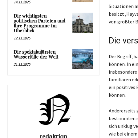
14.11.2025
Situationen a
besitzt ‚Hayv
Die wichtigsten
politischen Parteien und
von größter B
ihre Programme im
Überblick
12.11.2025
Die ver
Die spektakulärsten
Der Begriff ‚
Wasserfälle der Welt
können. In ein
21.11.2025
insbesondere 
familiären od
ein positives 
können.
Andererseits 
bestimmten s
sich unklug ve
wie bei einem
redaktion