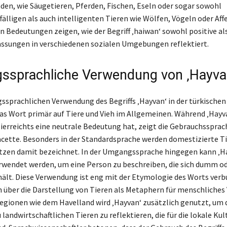
den, wie Säugetieren, Pferden, Fischen, Eseln oder sogar sowohl
älligen als auch intelligenten Tieren wie Wölfen, Vögeln oder Affe
en Bedeutungen zeigen, wie der Begriff ‚haiwan‘ sowohl positive al
assungen in verschiedenen sozialen Umgebungen reflektiert.
sprachliche Verwendung von ‚Hayva
ssprachlichen Verwendung des Begriffs ‚Hayvan‘ in der türkischen
das Wort primär auf Tiere und Vieh im Allgemeinen. Während ‚Hayv
ierreichts eine neutrale Bedeutung hat, zeigt die Gebrauchssprac
acette. Besonders in der Standardsprache werden domestizierte Ti
tzen damit bezeichnet. In der Umgangssprache hingegen kann ‚H
wendet werden, um eine Person zu beschreiben, die sich dumm o
hält. Diese Verwendung ist eng mit der Etymologie des Worts verb
n über die Darstellung von Tieren als Metaphern für menschliches
Regionen wie dem Havelland wird ‚Hayvan‘ zusätzlich genutzt, um 
landwirtschaftlichen Tieren zu reflektieren, die für die lokale Kul