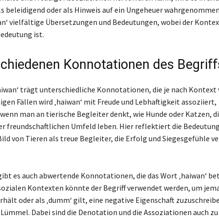
ls beleidigend oder als Hinweis auf ein Ungeheuer wahrgenommen
an‘ vielfältige Übersetzungen und Bedeutungen, wobei der Kontex
edeutung ist.
schiedenen Konnotationen des Begriff
haiwan‘ trägt unterschiedliche Konnotationen, die je nach Kontext 
igen Fällen wird ‚haiwan‘ mit Freude und Lebhaftigkeit assoziiert,
wenn man an tierische Begleiter denkt, wie Hunde oder Katzen, di
er freundschaftlichen Umfeld leben. Hier reflektiert die Bedeutun
Bild von Tieren als treue Begleiter, die Erfolg und Siegesgefühle v
gibt es auch abwertende Konnotationen, die das Wort ‚haiwan‘ betr
ozialen Kontexten könnte der Begriff verwendet werden, um jem
rhält oder als ‚dumm‘ gilt, eine negative Eigenschaft zuzuschreib
 Lümmel. Dabei sind die Denotation und die Assoziationen auch z