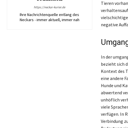
Tieren vorhan
https://neckar-kurier.de
verhaltensauff
Ihre Nachrichtenquelle entlang des
vielschichtig
Neckars - immer aktuell, immer nah
negative Auff
Umgangs
In der umgang
bezieht sich 
Kontext des T
eine andere F
Hunde und Ka
abwertend ver
unhöflich ver
viele Sprache
verfügen. In 
Verbindung zu 