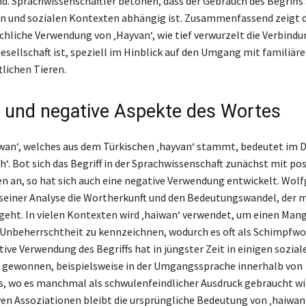
d. Sprachwissenschaftler betonen, dass der Gebrauch des Begriffs 
 und sozialen Kontexten abhängig ist. Zusammenfassend zeigt d
liche Verwendung von ‚Hayvan‘, wie tief verwurzelt die Verbind
esellschaft ist, speziell im Hinblick auf den Umgang mit familiär
tlichen Tieren.
e und negative Aspekte des Wortes
wan‘, welches aus dem Türkischen ‚hayvan‘ stammt, bedeutet im 
ieh‘. Bot sich das Begriff in der Sprachwissenschaft zunächst mit po
 an, so hat sich auch eine negative Verwendung entwickelt. Wolf
 seiner Analyse die Wortherkunft und den Bedeutungswandel, der 
rgeht. In vielen Kontexten wird ‚haiwan‘ verwendet, um einen Mang
Unbeherrschtheit zu kennzeichnen, wodurch es oft als Schimpfwo
tive Verwendung des Begriffs hat in jüngster Zeit in einigen sozial
 gewonnen, beispielsweise in der Umgangssprache innerhalb von
s, wo es manchmal als schwulenfeindlicher Ausdruck gebraucht wi
ven Assoziationen bleibt die ursprüngliche Bedeutung von ‚haiwan‘