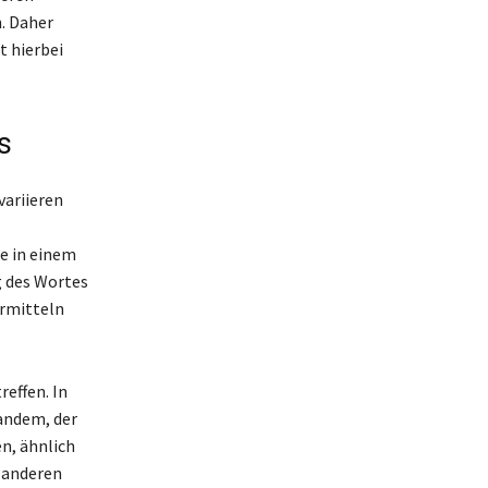
. Daher
t hierbei
s
variieren
e in einem
g des Wortes
ermitteln
effen. In
andem, der
en, ähnlich
u anderen