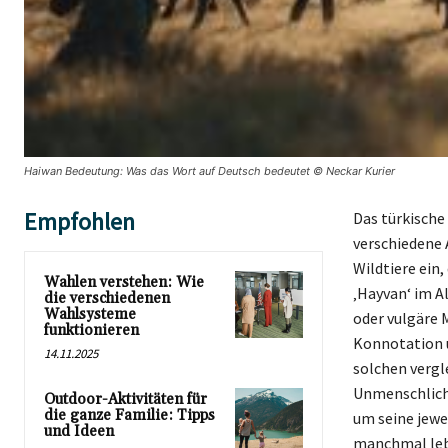
Haiwan Bedeutung: Was das Wort auf Deutsch bedeutet © Neckar Kurier
Empfohlen
Das türkische 
verschiedene 
Wildtiere ein
Wahlen verstehen: Wie
‚Hayvan‘ im 
die verschiedenen
Wahlsysteme
oder vulgäre 
funktionieren
Konnotation u
14.11.2025
solchen vergl
Unmenschlichk
Outdoor-Aktivitäten für
die ganze Familie: Tipps
um seine jewe
und Ideen
manchmal lebh