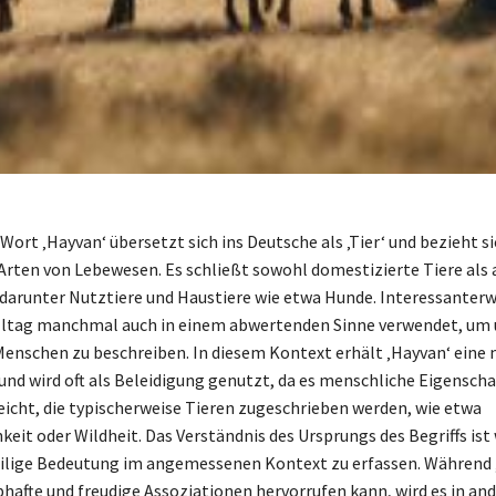
Wort ‚Hayvan‘ übersetzt sich ins Deutsche als ‚Tier‘ und bezieht si
Arten von Lebewesen. Es schließt sowohl domestizierte Tiere als 
, darunter Nutztiere und Haustiere wie etwa Hunde. Interessanterw
Alltag manchmal auch in einem abwertenden Sinne verwendet, u
Menschen zu beschreiben. In diesem Kontext erhält ‚Hayvan‘ eine 
nd wird oft als Beleidigung genutzt, da es menschliche Eigenscha
eicht, die typischerweise Tieren zugeschrieben werden, wie etwa
eit oder Wildheit. Das Verständnis des Ursprungs des Begriffs ist
ilige Bedeutung im angemessenen Kontext zu erfassen. Während 
afte und freudige Assoziationen hervorrufen kann, wird es in an