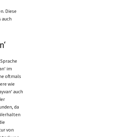
n. Diese
s auch
n‘
 Sprache
an‘ im
he oftmals
ere wie
ayvan‘ auch
der
unden, da
 Verhalten
die
tur von