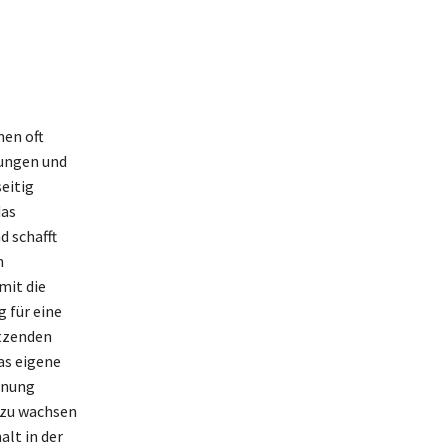
nen oft
hungen und
eitig
das
 schafft
n
mit die
 für eine
ützenden
as eigene
nnung
 zu wachsen
alt in der