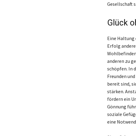
Gesellschaft s
Glück o
Eine Haltung 
Erfolg anderer
Wohlbefinden 
anderen zu ge
schöpfen. In 
Freunden und
bereit sind, 
stärken. Anst
fördern ein Um
Gönnung führt
soziale Gefüg
eine Notwendi