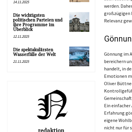
14.11.2025
werden. Daher 
großzügigen I
Die wichtigsten
politischen Parteien und
Relevanz gew
ihre Programme im
Überblick
12.11.2025
Gönnung
Die spektakulärsten
Gönnung im Al
Wasserfälle der Welt
bereichern un
21.11.2025
handelt, in d
Emotionen mit
Oliver Büttne
Kontrollgefüh
Gemeinschaftl
Ein einfacher
Erfahrung gön
eigene Wohlbe
nicht nur für 
redaktion