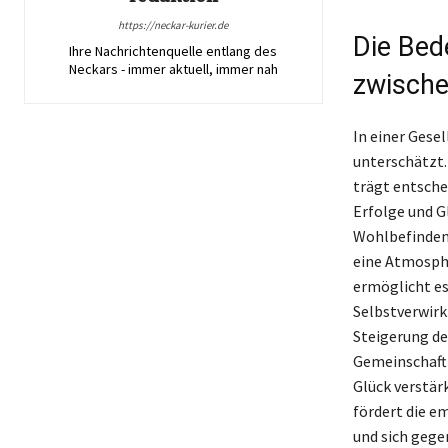
https://neckar-kurier.de
Die Bed
Ihre Nachrichtenquelle entlang des
Neckars - immer aktuell, immer nah
zwische
In einer Gesel
unterschätzt.
trägt entsche
Erfolge und G
Wohlbefinden 
eine Atmosphä
ermöglicht es
Selbstverwirk
Steigerung de
Gemeinschaft 
Glück verstär
fördert die 
und sich gege