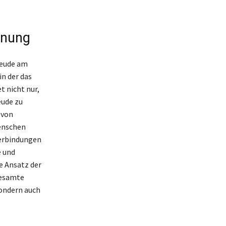
nnung
reude am
in der das
t nicht nur,
eude zu
 von
enschen
Verbindungen
e und
ve Ansatz der
gesamte
sondern auch