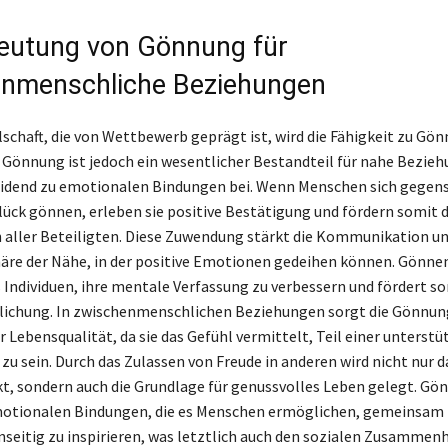
eutung von Gönnung für
nmenschliche Beziehungen
lschaft, die von Wettbewerb geprägt ist, wird die Fähigkeit zu Gön
 Gönnung ist jedoch ein wesentlicher Bestandteil für nahe Bezie
idend zu emotionalen Bindungen bei. Wenn Menschen sich gegens
lück gönnen, erleben sie positive Bestätigung und fördern somit 
aller Beteiligten. Diese Zuwendung stärkt die Kommunikation und
re der Nähe, in der positive Emotionen gedeihen können. Gönne
 Individuen, ihre mentale Verfassung zu verbessern und fördert so
lichung. In zwischenmenschlichen Beziehungen sorgt die Gönnung
r Lebensqualität, da sie das Gefühl vermittelt, Teil einer unterst
zu sein. Durch das Zulassen von Freude in anderen wird nicht nur d
kt, sondern auch die Grundlage für genussvolles Leben gelegt. Gö
emotionalen Bindungen, die es Menschen ermöglichen, gemeinsam
nseitig zu inspirieren, was letztlich auch den sozialen Zusammenh