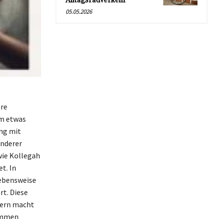
Alltagsradverkehr
05.05.2026
re
em etwas
eng mit
anderer
wie Kollegah
t. In
Lebensweise
rt. Diese
dern macht
nommen