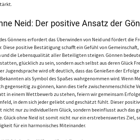
tärkt.
hne Neid: Der positive Ansatz der Gö
des Gönnens erfordert das Überwinden von Neid und fördert die F
. Diese positive Bestätigung schafft ein Gefühl von Gemeinschaft, 
und die Lebensqualität aller Beteiligten steigen. Gönnen bedeute
statten, glücklich zu sein, sondern auch selbst aus deren Glück Fr
der Jugendsprache wird oft deutlich, dass das Genießen der Erfolge
 Bekannten als Symbol des Spaßes wahrgenommen wird. Wenn M
sich gegenseitig zu gönnen, kann dies tiefe zwischenmenschliche 
att in einem Wettbewerb zu stehen, feiern wir gemeinsam Erfolg
feld, in dem sich jeder geliebt und geschätzt fühlt. Dieser positi
 nicht nur zu individuellem Glück, sondern beeinflusst auch das 
e. Glück ohne Neid ist somit nicht nur ein erstrebenswertes Ziel, 
gkeit für ein harmonisches Miteinander.