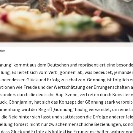
rier
nnung‘ kommt aus dem Deutschen und repräsentiert eine besonde
lung. Es leitet sich vom Verb ‚gönnen‘ ab, was bedeutet, jemand
oder dessen Glück und Erfolg zu schätzen. Gönnung ist folglich 
tionen wie Freude und der Wertschätzung der Errungenschaften 
sonders durch die deutsche Rap-Szene, vertreten durch Künstler 
uck ‚Gönnjamin‘, hat sich das Konzept der Gönnung stark verbreite
menhang wird der Begriff ‚Gönnung‘ häufig verwendet, um eine 
die Neid hinter sich lässt und stattdessen die Erfolge anderer feie
tellung fördert nicht nur zwischenmenschliche Beziehungen, son
, dass Glück und Erfolg als kollektive Errungenschaften wahrge