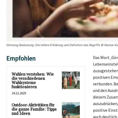
Gönnung Bedeutung: Die tiefere Erklärung und Definition des Begriffs © Neckar Ku
Empfohlen
Das Wort ‚Gö
Lebenseinstel
zuzugestehen 
Wahlen verstehen: Wie
positiven Emo
die verschiedenen
Wahlsysteme
verbunden. Be
funktionieren
und den Ausdr
14.11.2025
diesem Zusam
auszudrücken, 
Outdoor-Aktivitäten für
die ganze Familie: Tipps
positive Eins
und Ideen
auch deutlich