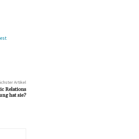
test
chster Artikel
ic Relations
ng hat sie?