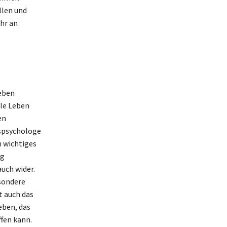
llen und
hr an
Leben
lle Leben
en
tspsychologe
n wichtiges
ig
uch wider.
sondere
t auch das
eben, das
ffen kann.