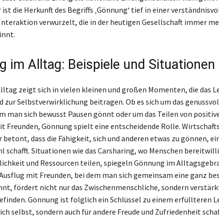
ist die Herkunft des Begriffs ‚Gönnung‘ tief in einer verständnisvo
nteraktion verwurzelt, die in der heutigen Gesellschaft immer me
innt.
 im Alltag: Beispiele und Situationen
ltag zeigt sich in vielen kleinen und großen Momenten, die das 
d zur Selbstverwirklichung beitragen. Ob es sich um das genussvo
em man sich bewusst Pausen gönnt oder um das Teilen von positiv
 Freunden, Gönnung spielt eine entscheidende Rolle. Wirtschaf
r betont, dass die Fähigkeit, sich und anderen etwas zu gönnen, ei
l schafft. Situationen wie das Carsharing, wo Menschen bereitwill
ichkeit und Ressourcen teilen, spiegeln Gönnung im Alltagsgebra
 Ausflug mit Freunden, bei dem man sich gemeinsam eine ganz be
nt, fördert nicht nur das Zwischenmenschliche, sondern verstärk
finden. Gönnung ist folglich ein Schlüssel zu einem erfüllteren L
sich selbst, sondern auch für andere Freude und Zufriedenheit scha