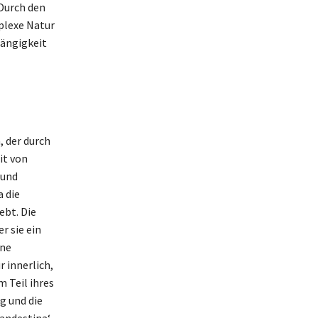
 Durch den
plexe Natur
hängigkeit
, der durch
it von
 und
 die
ebt. Die
r sie ein
ene
 innerlich,
 Teil ihres
g und die
landestina‘