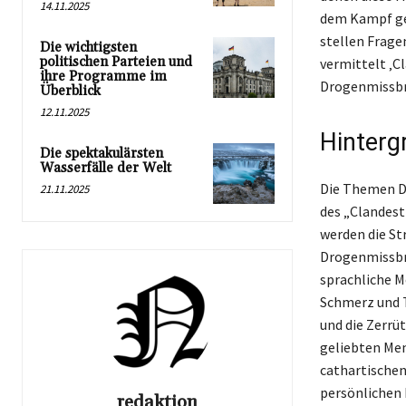
14.11.2025
dem Kampf geg
stellen Frage
Die wichtigsten
politischen Parteien und
vermittelt ‚C
ihre Programme im
Drogenmissbra
Überblick
12.11.2025
Hinterg
Die spektakulärsten
Wasserfälle der Welt
Die Themen D
21.11.2025
des „Clandest
werden die St
Drogenmissbra
sprachliche M
Schmerz und T
und die Zerrü
geliebten Men
cathartischen
persönlichen 
redaktion