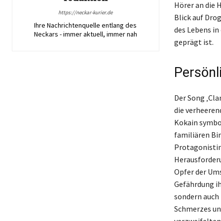
Hörer an die 
https://neckar-kurier.de
Blick auf Dro
Ihre Nachrichtenquelle entlang des
des Lebens in
Neckars - immer aktuell, immer nah
geprägt ist.
Persönl
Der Song ‚Cla
die verheeren
Kokain symbol
familiären Bi
Protagonistin
Herausforderun
Opfer der Ums
Gefährdung ih
sondern auch 
Schmerzes und
verzweifelten