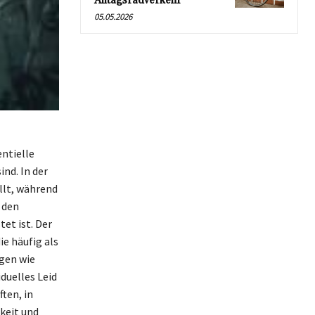
Alltagsradverkehr
05.05.2026
entielle
nd. In der
llt, während
 den
et ist. Der
ie häufig als
ogen wie
duelles Leid
ten, in
keit und