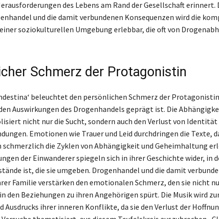
Herausforderungen des Lebens am Rand der Gesellschaft erinnert.
genhandel und die damit verbundenen Konsequenzen wird die kom
 einer soziokulturellen Umgebung erlebbar, die oft von Drogenab
icher Schmerz der Protagonistin
ndestina‘ beleuchtet den persönlichen Schmerz der Protagonistin
den Auswirkungen des Drogenhandels geprägt ist. Die Abhängigke
isiert nicht nur die Sucht, sondern auch den Verlust von Identität
ndungen. Emotionen wie Trauer und Leid durchdringen die Texte, da
 schmerzlich die Zyklen von Abhängigkeit und Geheimhaltung erl
gen der Einwanderer spiegeln sich in ihrer Geschichte wider, in de
tände ist, die sie umgeben. Drogenhandel und die damit verbund
rer Familie verstärken den emotionalen Schmerz, den sie nicht nur
in den Beziehungen zu ihren Angehörigen spürt. Die Musik wird zum
 Ausdrucks ihrer inneren Konflikte, da sie den Verlust der Hoffnun
 Versuche thematisiert, aus diesem Teufelskreis auszubrechen. ‚C