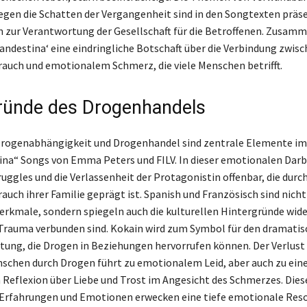
en die Schatten der Vergangenheit sind in den Songtexten präs
n zur Verantwortung der Gesellschaft für die Betroffenen. Zusam
landestina‘ eine eindringliche Botschaft über die Verbindung zwis
uch und emotionalem Schmerz, die viele Menschen betrifft.
ründe des Drogenhandels
rogenabhängigkeit und Drogenhandel sind zentrale Elemente im
ina“ Songs von Emma Peters und FILV. In dieser emotionalen Dar
ruggles und die Verlassenheit der Protagonistin offenbar, die durc
uch ihrer Familie geprägt ist. Spanish und Französisch sind nicht
erkmale, sondern spiegeln auch die kulturellen Hintergründe wider
rauma verbunden sind. Kokain wird zum Symbol für den dramatis
ttung, die Drogen in Beziehungen hervorrufen können. Der Verlust
schen durch Drogen führt zu emotionalem Leid, aber auch zu ein
 Reflexion über Liebe und Trost im Angesicht des Schmerzes. Dies
Erfahrungen und Emotionen erwecken eine tiefe emotionale Reso