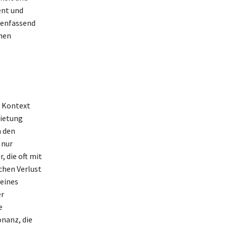
ent und
menfassend
chen
 Kontext
bietung
h den
 nur
, die oft mit
chen Verlust
 eines
er
e
nanz, die