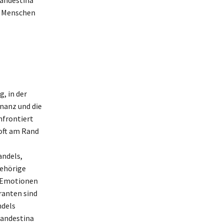
le Menschen
, in der
nanz und die
nfrontiert
 oft am Rand
andels,
gehörige
e Emotionen
ranten sind
ndels
landestina