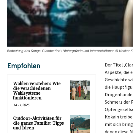
Bedeutung des Songs 'Clandestina': Hintergründe und Interpretationen © Neckar K
Empfohlen
Der Titel ‚Cl
Aspekte, die 
Geschichte wi
Wahlen verstehen: Wie
die Hauptfigu
die verschiedenen
Wahlsysteme
Drogenhandel 
funktionieren
Schmerz der Pr
14.11.2025
Opfer gesells
Kokain treibe
Outdoor-Aktivitäten für
die ganze Familie: Tipps
mit sich brin
und Ideen
denen diese M