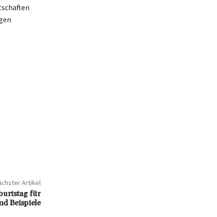
tschaften
ogen
chster Artikel
urtstag für
nd Beispiele