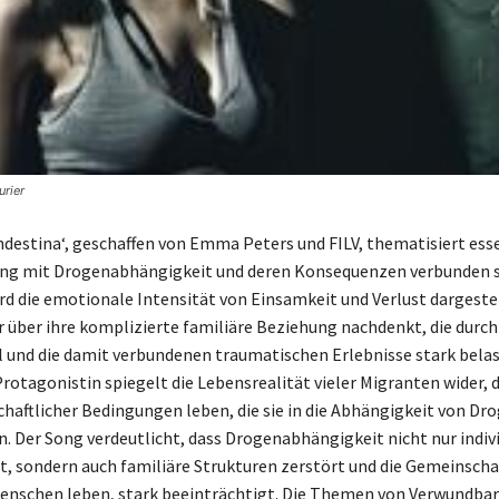
urier
andestina‘, geschaffen von Emma Peters und FILV, thematisiert ess
eng mit Drogenabhängigkeit und deren Konsequenzen verbunden si
rd die emotionale Intensität von Einsamkeit und Verlust dargeste
r über ihre komplizierte familiäre Beziehung nachdenkt, die durch
und die damit verbundenen traumatischen Erlebnisse stark belast
otagonistin spiegelt die Lebensrealität vieler Migranten wider, d
chaftlicher Bedingungen leben, die sie in die Abhängigkeit von Dr
n. Der Song verdeutlicht, dass Drogenabhängigkeit nicht nur indivi
gt, sondern auch familiäre Strukturen zerstört und die Gemeinschaf
enschen leben, stark beeinträchtigt. Die Themen von Verwundbar