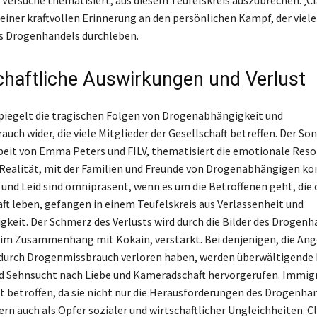
 einer kraftvollen Erinnerung an den persönlichen Kampf, der vie
es Drogenhandels durchleben.
chaftliche Auswirkungen und Verlust
piegelt die tragischen Folgen von Drogenabhängigkeit und
ch wider, die viele Mitglieder der Gesellschaft betreffen. Der Song
it von Emma Peters und FILV, thematisiert die emotionale Reso
 Realität, mit der Familien und Freunde von Drogenabhängigen ko
 und Leid sind omnipräsent, wenn es um die Betroffenen geht, die
aft leben, gefangen in einem Teufelskreis aus Verlassenheit und
gkeit. Der Schmerz des Verlusts wird durch die Bilder des Drogenh
im Zusammenhang mit Kokain, verstärkt. Bei denjenigen, die An
 durch Drogenmissbrauch verloren haben, werden überwältigend
d Sehnsucht nach Liebe und Kameradschaft hervorgerufen. Immig
t betroffen, da sie nicht nur die Herausforderungen des Drogenha
ern auch als Opfer sozialer und wirtschaftlicher Ungleichheiten. C