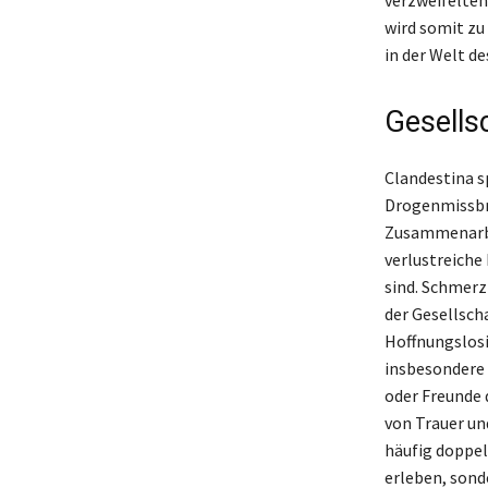
wird somit zu
in der Welt d
Gesells
Clandestina s
Drogenmissbrau
Zusammenarbe
verlustreiche
sind. Schmerz
der Gesellsch
Hoffnungslosi
insbesondere 
oder Freunde
von Trauer un
häufig doppel
erleben, sond