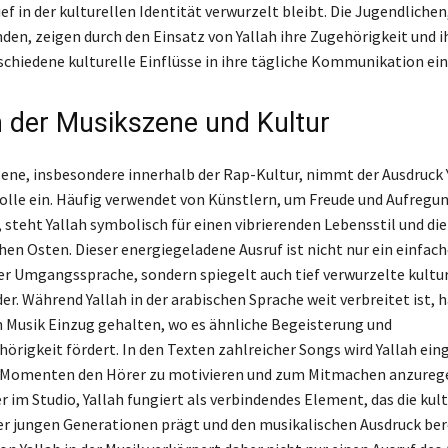
ief in der kulturellen Identität verwurzelt bleibt. Die Jugendlichen
nden, zeigen durch den Einsatz von Yallah ihre Zugehörigkeit und i
rschiedene kulturelle Einflüsse in ihre tägliche Kommunikation ei
in der Musikszene und Kultur
zene, insbesondere innerhalb der Rap-Kultur, nimmt der Ausdruck 
lle ein. Häufig verwendet von Künstlern, um Freude und Aufregu
 steht Yallah symbolisch für einen vibrierenden Lebensstil und die
en Osten. Dieser energiegeladene Ausruf ist nicht nur ein einfach
er Umgangssprache, sondern spiegelt auch tief verwurzelte kultur
r. Während Yallah in der arabischen Sprache weit verbreitet ist, h
n Musik Einzug gehalten, wo es ähnliche Begeisterung und
igkeit fördert. In den Texten zahlreicher Songs wird Yallah ein
n Momenten den Hörer zu motivieren und zum Mitmachen anzurege
 im Studio, Yallah fungiert als verbindendes Element, das die kul
er jungen Generationen prägt und den musikalischen Ausdruck bere