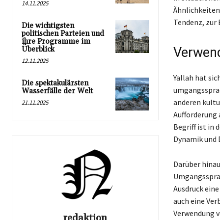
14.11.2025
Ähnlichkeiten
Tendenz, zur 
Die wichtigsten
politischen Parteien und
ihre Programme im
Überblick
Verwend
12.11.2025
Yallah hat si
Die spektakulärsten
umgangssprach
Wasserfälle der Welt
anderen kultu
21.11.2025
Aufforderung a
Begriff ist in
Dynamik und D
Darüber hinaus
Umgangssprach
Ausdruck eine
auch eine Ver
Verwendung vo
redaktion