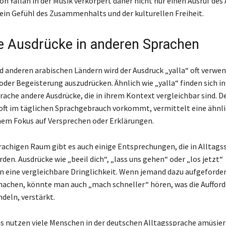
n Yallah in der Musik verkörpert daher nicht nur einen Ausruf des 
ein Gefühl des Zusammenhalts und der kulturellen Freiheit.
e Ausdrücke in anderen Sprachen
d anderen arabischen Ländern wird der Ausdruck „yalla“ oft verwe
oder Begeisterung auszudrücken. Ähnlich wie „yalla“ finden sich in
rache andere Ausdrücke, die in ihrem Kontext vergleichbar sind. De
 oft im täglichen Sprachgebrauch vorkommt, vermittelt eine ähnli
nem Fokus auf Versprechen oder Erklärungen.
achigen Raum gibt es auch einige Entsprechungen, die in Alltags
en. Ausdrücke wie „beeil dich“, „lass uns gehen“ oder „los jetzt“
n eine vergleichbare Dringlichkeit. Wenn jemand dazu aufgeforder
machen, könnte man auch „mach schneller“ hören, was die Aufford
deln, verstärkt.
s nutzen viele Menschen in der deutschen Alltagssprache amüsier