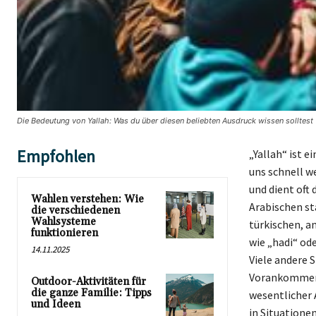
Die Bedeutung von Yallah: Was du über diesen beliebten Ausdruck wissen solltest
Empfohlen
„Yallah“ ist 
uns schnell w
und dient oft
Wahlen verstehen: Wie
Arabischen st
die verschiedenen
Wahlsysteme
türkischen, a
funktionieren
wie „hadi“ ode
14.11.2025
Viele andere 
Vorankommen 
Outdoor-Aktivitäten für
die ganze Familie: Tipps
wesentlicher 
und Ideen
in Situatione