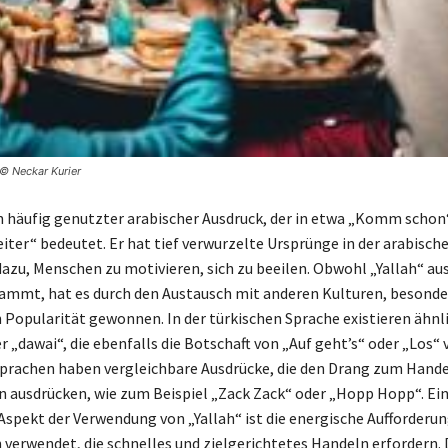
 © Neckar Kurier
ein häufig genutzter arabischer Ausdruck, der in etwa „Komm schon
eiter“ bedeutet. Er hat tief verwurzelte Ursprünge in der arabisch
 dazu, Menschen zu motivieren, sich zu beeilen. Obwohl „Yallah“ a
ammt, hat es durch den Austausch mit anderen Kulturen, besonde
n Popularität gewonnen. In der türkischen Sprache existieren ähnli
r „dawai“, die ebenfalls die Botschaft von „Auf geht’s“ oder „Los“ 
Sprachen haben vergleichbare Ausdrücke, die den Drang zum Hande
ausdrücken, wie zum Beispiel „Zack Zack“ oder „Hopp Hopp“. Ei
Aspekt der Verwendung von „Yallah“ ist die energische Aufforderung
n verwendet, die schnelles und zielgerichtetes Handeln erfordern. 