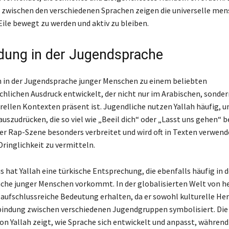
 zwischen den verschiedenen Sprachen zeigen die universelle men
Eile bewegt zu werden und aktiv zu bleiben.
ung in der Jugendsprache
ch in der Jugendsprache junger Menschen zu einem beliebten
lichen Ausdruck entwickelt, der nicht nur im Arabischen, sonder
rellen Kontexten präsent ist. Jugendliche nutzen Yallah häufig, u
uszudrücken, die so viel wie „Beeil dich“ oder „Lasst uns gehen“ b
 der Rap-Szene besonders verbreitet und wird oft in Texten verwen
ringlichkeit zu vermitteln.
 hat Yallah eine türkische Entsprechung, die ebenfalls häufig in d
e junger Menschen vorkommt. In der globalisierten Welt von he
 aufschlussreiche Bedeutung erhalten, da er sowohl kulturelle Her
bindung zwischen verschiedenen Jugendgruppen symbolisiert. Die
n Yallah zeigt, wie Sprache sich entwickelt und anpasst, während 