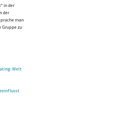
“ in der
n der
 Sprache man
ne Gruppe zu
Dating-Welt
eeinflusst