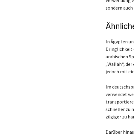
Verwendung vo
sondern auch 
Ähnlich
In Ägypten un
Dringlichkeit 
arabischen Sp
„Wallah“, der
jedoch mit ei
Im deutschspr
verwendet werd
transportiere
schneller zu 
zügiger zu han
Darüber hinau