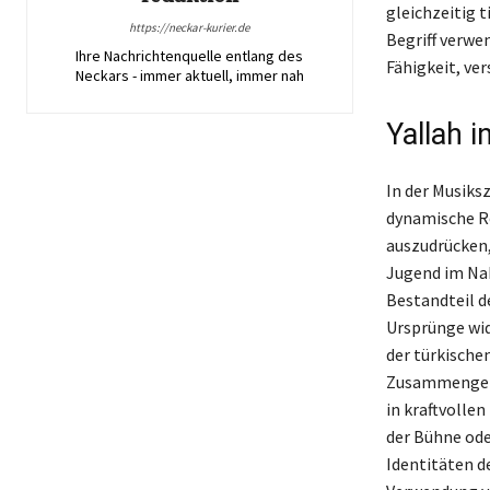
gleichzeitig t
https://neckar-kurier.de
Begriff verwe
Ihre Nachrichtenquelle entlang des
Fähigkeit, ve
Neckars - immer aktuell, immer nah
Yallah 
In der Musiks
dynamische Ro
auszudrücken,
Jugend im Nah
Bestandteil d
Ursprünge wide
der türkische
Zusammengehör
in kraftvolle
der Bühne oder
Identitäten d