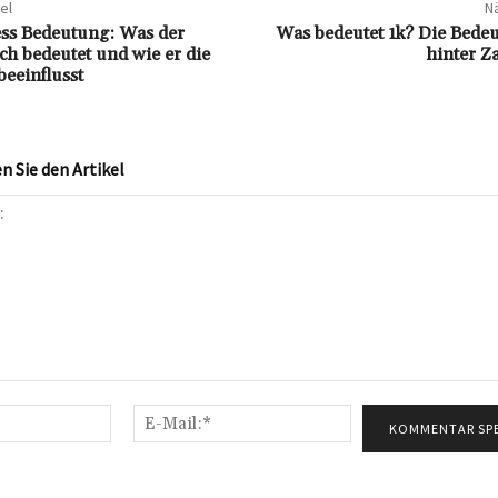
el
Nä
ess Bedeutung: Was der
Was bedeutet 1k? Die Bedeu
ich bedeutet und wie er die
hinter Za
beeinflusst
 Sie den Artikel
Name:*
E-
Mail:*