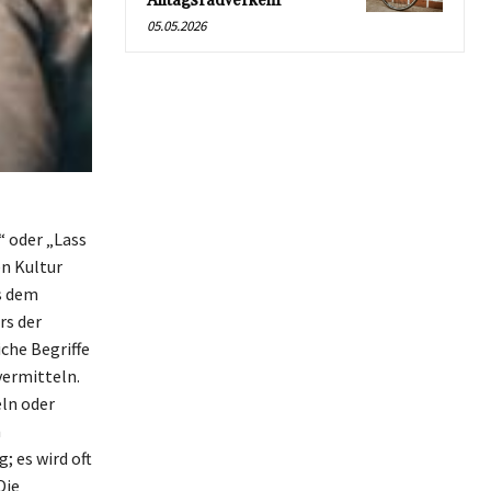
Alltagsradverkehr
05.05.2026
“ oder „Lass
en Kultur
us dem
rs der
che Begriffe
vermitteln.
ln oder
n
; es wird oft
Die