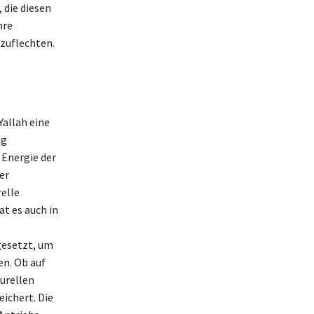
, die diesen
hre
nzuflechten.
Yallah eine
ng
 Energie der
er
elle
at es auch in
gesetzt, um
n. Ob auf
turellen
ichert. Die