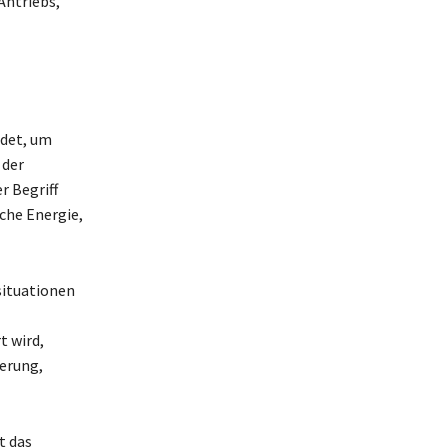
Antriebs,
ndet, um
 der
r Begriff
che Energie,
situationen
t wird,
erung,
t das