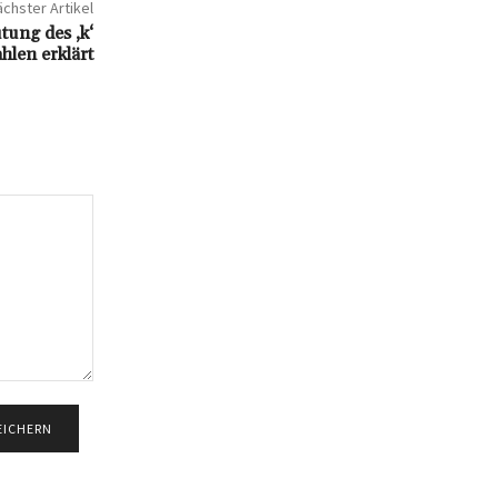
chster Artikel
tung des ‚k‘
hlen erklärt