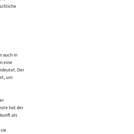
schliche
n auch in
m eine
edeutet. Der
det, um
er
ute hat der
kunft als
sie