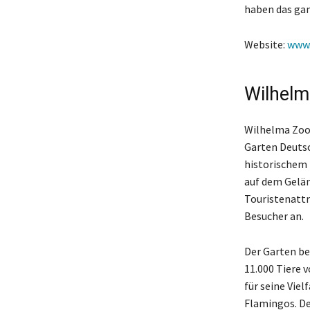
haben das gan
Website:
www.
Wilhelm
Wilhelma Zool
Garten Deutsc
historischem 
auf dem Gelän
Touristenattr
Besucher an.
Der Garten be
11.000 Tiere 
für seine Vie
Flamingos. De