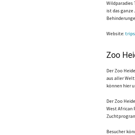
Wildparadies T
ist das ganze
Behinderungen
Website:
trips
Zoo Hei
Der Zoo Heidel
aus aller Wel
können hier u
Der Zoo Heide
West African 
Zuchtprogramm
Besucher könn