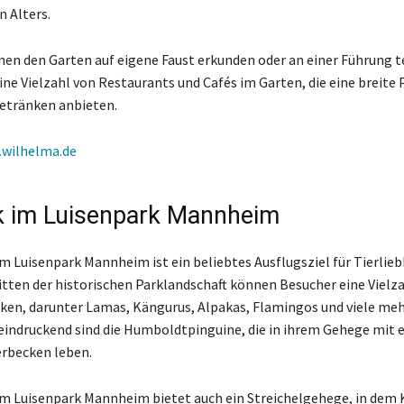
n Alters.
en den Garten auf eigene Faust erkunden oder an einer Führung 
ine Vielzahl von Restaurants und Cafés im Garten, die eine breite 
etränken anbieten.
wilhelma.de
k im Luisenpark Mannheim
im Luisenpark Mannheim ist ein beliebtes Ausflugsziel für Tierlie
itten der historischen Parklandschaft können Besucher eine Vielz
ken, darunter Lamas, Kängurus, Alpakas, Flamingos und viele meh
indruckend sind die Humboldtpinguine, die in ihrem Gehege mit 
rbecken leben.
im Luisenpark Mannheim bietet auch ein Streichelgehege, in dem 