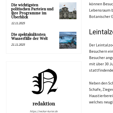
können Besuch
Die wichtigsten
politischen Parteien und
Lebensraum b
ihre Programme im
Botanischer G
Überblick
12.11.2025
Leintal
Die spektakulärsten
Wasserfälle der Welt
21.11.2025
Der Leintalzo
Besuchern ein
Besucher ang
mit über 30 J
stattfindend
Neben den Sch
Schafe, Ziege
Haustierbereic
welches neugi
redaktion
https://neckar-kurier.de