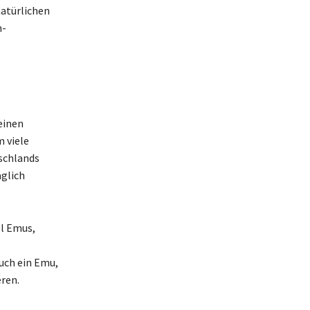
natürlichen
h-
einen
m viele
schlands
glich
el Emus,
auch ein Emu,
ren.