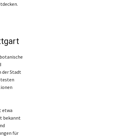
ntdecken.
tgart
-botanische
d
 der Stadt
btesten
lionen
t etwa
st bekannt
und
ungen für