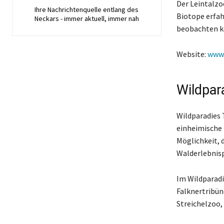
Der Leintalzo
Ihre Nachrichtenquelle entlang des
Biotope erfah
Neckars - immer aktuell, immer nah
beobachten k
Website:
www.
Wildpara
Wildparadies T
einheimische 
Möglichkeit, 
Walderlebnisp
Im Wildparadi
Falknertribün
Streichelzoo,