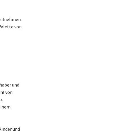
teilnehmen.
Palette von
bhaber und
ahl von
r.
einem
Kinder und