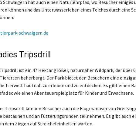
o Schwaigern hat auch einen Naturlehrpfad, wo Besucher einiges ü
ren können und das Unterwasserleben eines Teiches durch eine S
önnen.
tierpark-schwaigern.de
dies Tripsdrill
ripsdrill ist ein 47 Hektar großer, naturnaher Wildpark, der über 
Tierarten beherbergt. Der Park bietet den Besuchern eine einziga
die Tierwelt hautnah zu erleben und zu entdecken. Es gibt einen B
fad sowie einen Abenteuerspielplatz für Kinder und Erwachsene.
es Tripsdrill können Besucher auch die Flugmanöver von Greifvöge
e bestaunen und an Fütterungsrunden teilnehmen. Es gibt auch e
 in dem Ziegen auf Streicheleinheiten warten.