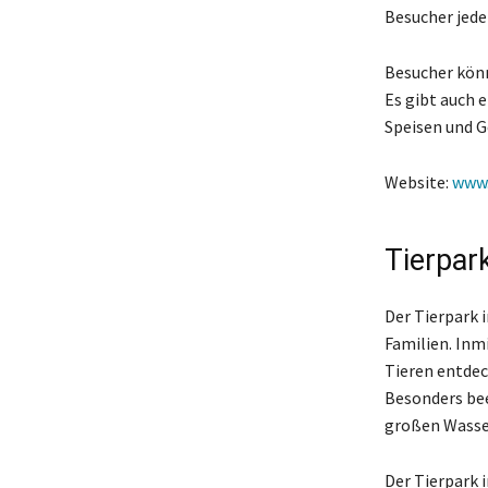
Besucher jede
Besucher könn
Es gibt auch e
Speisen und G
Website:
www.
Tierpar
Der Tierpark 
Familien. Inm
Tieren entdec
Besonders bee
großen Wasse
Der Tierpark 