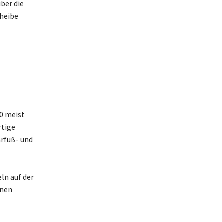
ber die
cheibe
60 meist
rtige
arfuß- und
ln auf der
inen