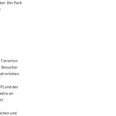
ber. Der Park
t
0 Tierarten
. Besucher
ah erleben.
P) und des
aktiv an
zt.
ichen und