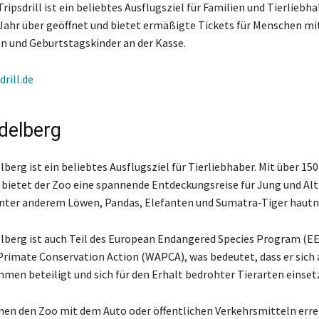
ripsdrill ist ein beliebtes Ausflugsziel für Familien und Tierliebha
 Jahr über geöffnet und bietet ermäßigte Tickets für Menschen mi
 und Geburtstagskinder an der Kasse.
drill.de
delberg
berg ist ein beliebtes Ausflugsziel für Tierliebhaber. Mit über 15
t bietet der Zoo eine spannende Entdeckungsreise für Jung und Alt
nter anderem Löwen, Pandas, Elefanten und Sumatra-Tiger hautn
lberg ist auch Teil des European Endangered Species Program (EE
Primate Conservation Action (WAPCA), was bedeutet, dass er sich 
en beteiligt und sich für den Erhalt bedrohter Tierarten einset
en den Zoo mit dem Auto oder öffentlichen Verkehrsmitteln erre