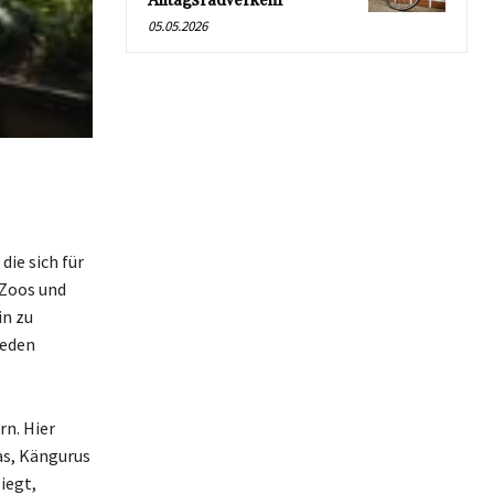
Alltagsradverkehr
05.05.2026
die sich für
 Zoos und
in zu
jeden
rn. Hier
as, Kängurus
iegt,