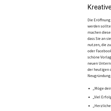
Kreativ
Die Eröffnung
werden sollte
machen diesen
dass Sie an s
nutzen, die 
oder Facebook
schöne Vorlag
neuen Unterne
der heutigen d
Neugründung. 
„Möge dein
„Viel Erfo
„Herzliche