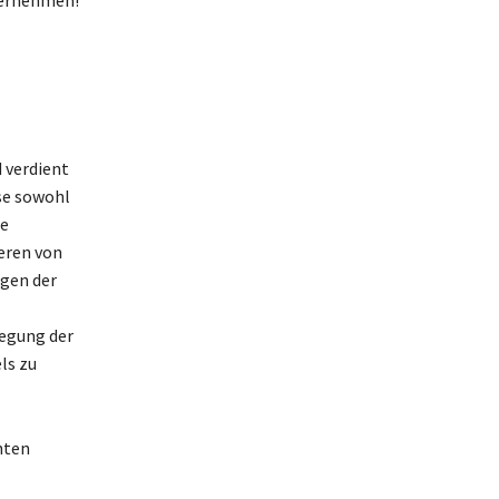
d verdient
se sowohl
te
eren von
ngen der
regung der
ls zu
hten