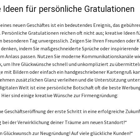
e Ideen für persönliche Gratulationen
 eines neuen Geschäftes ist ein bedeutendes Ereignis, das gebühre
. Persönliche Gratulationen reichen oft nicht aus; kreative Ideen 
 besonderen Tag unvergesslich. Zeigen Sie Ihren Freunden oder K
ie denken, indem Sie maßgeschneiderte Sprüche oder inspirierende 
zum Anlass passen. Nutzen Sie moderne Kommunikationskanäle w
, um Ihre Glückwünsche schnell und unkompliziert zu übermitteln
e mit Bildern oder einfach ein handgeschriebener Kartengruß k
hmen zusätzlichen Glanz verleihen und die Unterstützung unters
igitalen Welt ist eine persönliche Botschaft oft die beste Werbung
Hier sind einige kreative Wünsche zur Firmengründung:
e Geschäftseröffnung der erste Schritt in eine erfolgreiche Zukunft
lg bei der Verwirklichung deiner Träume am neuen Standort!“
n Glückwunsch zur Neugründung! Auf viele glückliche Kunden!“