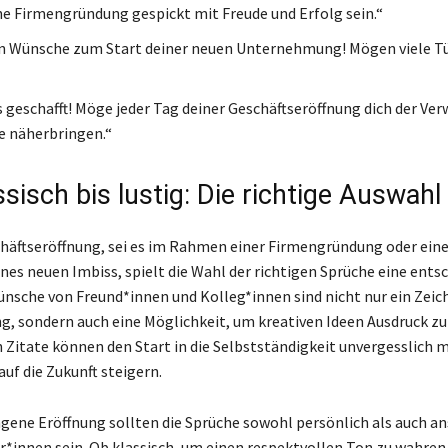
e Firmengründung gespickt mit Freude und Erfolg sein.“
n Wünsche zum Start deiner neuen Unternehmung! Mögen viele Tür
s geschafft! Möge jeder Tag deiner Geschäftseröffnung dich der Ver
le näherbringen.“
sisch bis lustig: Die richtige Auswahl
chäftseröffnung, sei es im Rahmen einer Firmengründung oder eine
nes neuen Imbiss, spielt die Wahl der richtigen Sprüche eine ents
ünsche von Freund*innen und Kolleg*innen sind nicht nur ein Zeic
, sondern auch eine Möglichkeit, um kreativen Ideen Ausdruck zu 
 Zitate können den Start in die Selbstständigkeit unvergesslich
auf die Zukunft steigern.
ngene Eröffnung sollten die Sprüche sowohl persönlich als auch a
r*innen sein. Ob klassisch, um einen respektvollen Ton zu wahren,