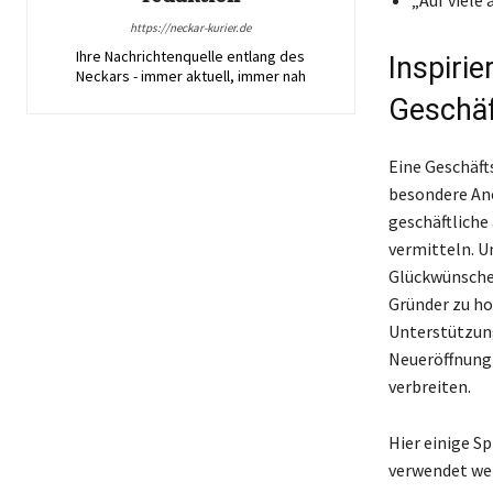
https://neckar-kurier.de
Ihre Nachrichtenquelle entlang des
Inspiri
Neckars - immer aktuell, immer nah
Geschäf
Eine Geschäfts
besondere Ane
geschäftliche
vermitteln. U
Glückwünschen
Gründer zu ho
Unterstützung
Neueröffnung z
verbreiten.
Hier einige S
verwendet we