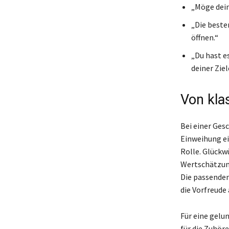
„Möge dein
„Die beste
öffnen.“
„Du hast e
deiner Zie
Von klas
Bei einer Ges
Einweihung ei
Rolle. Glückw
Wertschätzung
Die passenden
die Vorfreude 
Für eine gelu
für die Zuhöre