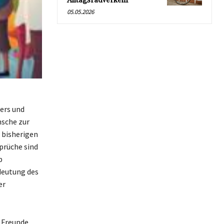
Alltagsradverkehr
05.05.2026
ers und
nsche zur
 bisherigen
Sprüche sind
b
deutung des
er
 Freunde,