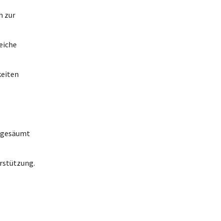
h zur
eiche
keiten
k gesäumt
erstützung.