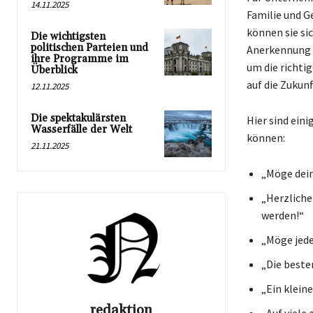
14.11.2025
Familie und G
können sie si
Die wichtigsten
politischen Parteien und
Anerkennung f
ihre Programme im
um die richti
Überblick
auf die Zukunf
12.11.2025
Die spektakulärsten
Hier sind ein
Wasserfälle der Welt
können:
21.11.2025
„Möge dein
„Herzliche
werden!“
„Möge jede
„Die beste
„Ein kleine
redaktion
„Auf viele