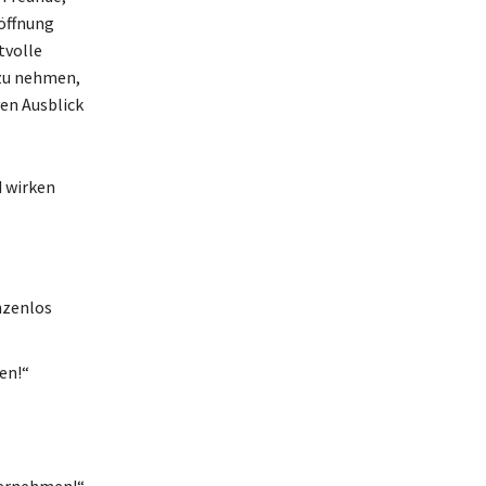
öffnung
tvolle
 zu nehmen,
ven Ausblick
d wirken
nzenlos
en!“
ternehmen!“