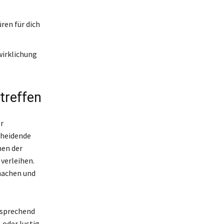
en für dich
wirklichung
 treffen
r
cheidende
hen der
verleihen.
 machen und
nsprechend
 oder lustig,