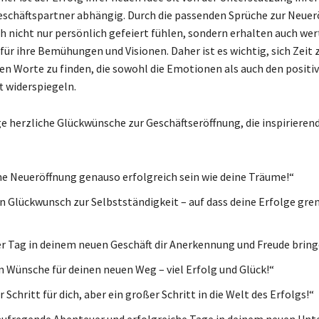
eschäftspartner abhängig. Durch die passenden Sprüche zur Neuer
ch nicht nur persönlich gefeiert fühlen, sondern erhalten auch wer
ür ihre Bemühungen und Visionen. Daher ist es wichtig, sich Zeit
gen Worte zu finden, die sowohl die Emotionen als auch den positi
t widerspiegeln.
ige herzliche Glückwünsche zur Geschäftseröffnung, die inspirieren
e Neueröffnung genauso erfolgreich sein wie deine Träume!“
n Glückwunsch zur Selbstständigkeit – auf dass deine Erfolge gre
r Tag in deinem neuen Geschäft dir Anerkennung und Freude bring
n Wünsche für deinen neuen Weg – viel Erfolg und Glück!“
r Schritt für dich, aber ein großer Schritt in die Welt des Erfolgs!“
 aufregende Abenteuer und erfolgreiche Tage in deinem neuen Un