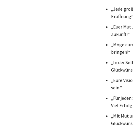
„Jede groß
Eröffnung!
„Euer Mut 
Zukunft!“
„Möge eure
bringen!“
„In der Se
Glückwünsc
„Eure Visi
sein.“
„Für jeden 
Viel Erfolg
„Mit Mut u
Glückwünsc