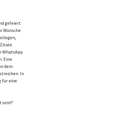
nd gefeiert
für Wünsche
ollegen,
Zitate
ie WhatsApp
. Eine
ann dem
treichen. In
 für eine
 sein!“