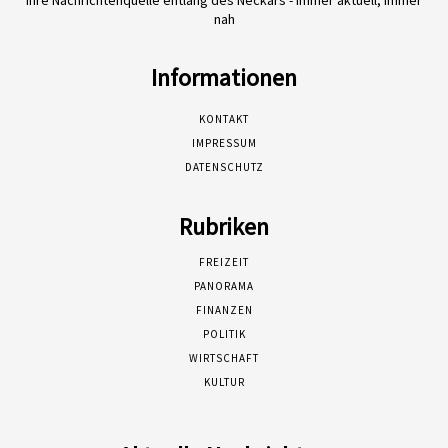
Ihre Nachrichtenquelle entlang des Neckars - immer aktuell, immer
nah
Informationen
KONTAKT
IMPRESSUM
DATENSCHUTZ
Rubriken
FREIZEIT
PANORAMA
FINANZEN
POLITIK
WIRTSCHAFT
KULTUR