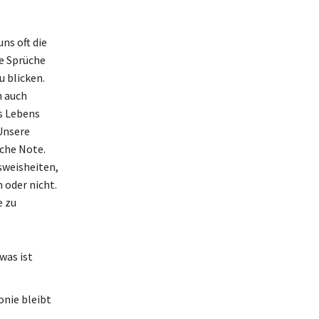
ns oft die
ge Sprüche
 blicken.
n auch
s Lebens
 Unsere
iche Note.
sweisheiten,
 oder nicht.
e zu
was ist
onie bleibt