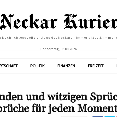
e Nachrichtenquelle entlang des Neckars - immer aktuell, immer
Donnerstag, 06.08.2026
RTSCHAFT
POLITIK
FINANZEN
FREIZEIT
enden und witzigen Sprü
prüche für jeden Momen