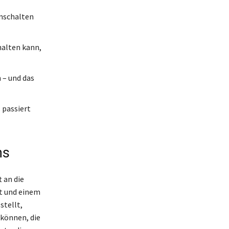
umschalten
halten kann,
 – und das
 passiert
ns
 an die
ät und einem
stellt,
 können, die