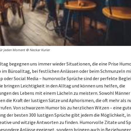
für jeden Moment © Neckar Kurier
ltag begegnen uns immer wieder Situationen, die eine Prise Hum
 im Büroalltag, bei festlichen Anlässen oder beim Schmunzeln m
 oder Social Media – humorvolle Sprüche sind der perfekte Begleit
e bringen Leichtigkeit in den Alltag und können uns helfen, die
ngen des Lebens mit einem Lächeln zu meistern. Sowohl Männer 
n die Kraft der lustigen Sätze und Aphorismen, die oft mehr als nu
rufen. Von schwarzem Humor bis zu herzlichen Witzen – eine gut
g der besten 300 lustigen Sprüche gibt jedem die Möglichkeit, in
tive und witzige Antworten zu finden. Humorvolle Zitate und Sp
 besondere Anlässe geeignet, sondern bringen auch in Beziehungen