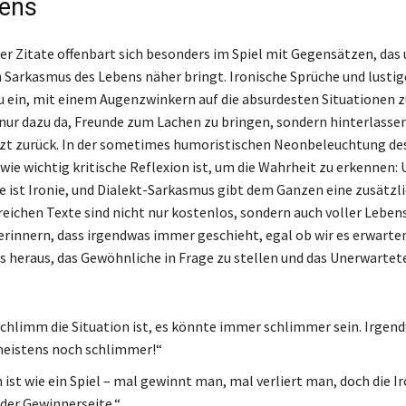
ens
der Zitate offenbart sich besonders im Spiel mit Gegensätzen, das u
n Sarkasmus des Lebens näher bringt. Ironische Sprüche und lusti
u ein, mit einem Augenzwinkern auf die absurdesten Situationen zu
t nur dazu da, Freunde zum Lachen zu bringen, sondern hinterlasse
zt zurück. In der sometimes humoristischen Neonbeleuchtung de
wie wichtig kritische Reflexion ist, um die Wahrheit zu erkennen:
 ist Ironie, und Dialekt-Sarkasmus gibt dem Ganzen eine zusätzl
sreichen Texte sind nicht nur kostenlos, sondern auch voller Leben
 erinnern, dass irgendwas immer geschieht, egal ob wir es erwarten
ns heraus, das Gewöhnliche in Frage zu stellen und das Unerwartet
schlimm die Situation ist, es könnte immer schlimmer sein. Irgend
istens noch schlimmer!“
ist wie ein Spiel – mal gewinnt man, mal verliert man, doch die Ir
der Gewinnerseite.“