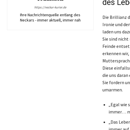
des Leb
https://neckar-kurier.de
Ihre Nachrichtenquelle entlang des
Die Brillianz 
Neckars - immer aktuell, immer nah
Ironie und de
laden uns daz
Sie sind nich
Feinde entset
erkennen wir, 
Muttersprache
Diese einfall
die uns daran
Sie fordern u
umarmen.
„Egal wie 
immer… me
„Das Leben 
immer auf 