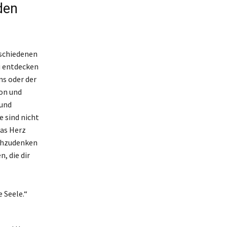
den
rschiedenen
zu entdecken
s oder der
ion und
 und
e sind nicht
das Herz
achzudenken
, die dir
e Seele.“