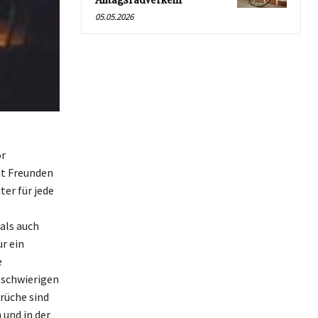
Alltagsradverkehr
05.05.2026
or
it Freunden
er für jede
als auch
r ein
e
 schwierigen
rüche sind
 und in der