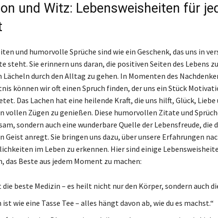
tion und Witz: Lebensweisheiten für je
t
ten und humorvolle Sprüche sind wie ein Geschenk, das uns in ve
te steht. Sie erinnern uns daran, die positiven Seiten des Lebens 
 Lächeln durch den Alltag zu gehen. In Momenten des Nachdenken
nis können wir oft einen Spruch finden, der uns ein Stück Motivat
etet. Das Lachen hat eine heilende Kraft, die uns hilft, Glück, Liebe
in vollen Zügen zu genießen. Diese humorvollen Zitate und Sprüch
sam, sondern auch eine wunderbare Quelle der Lebensfreude, die 
en Geist anregt. Sie bringen uns dazu, über unsere Erfahrungen n
ichkeiten im Leben zu erkennen. Hier sind einige Lebensweisheiten
n, das Beste aus jedem Moment zu machen:
 die beste Medizin – es heilt nicht nur den Körper, sondern auch di
ist wie eine Tasse Tee – alles hängt davon ab, wie du es machst.“