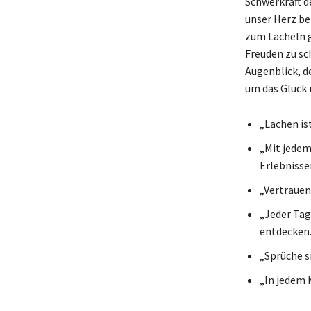
Schwerkraft d
unser Herz be
zum Lächeln gi
Freuden zu sc
Augenblick, d
um das Glück 
„Lachen is
„Mit jedem 
Erlebnisse
„Vertrauen 
„Jeder Tag
entdecken.
„Sprüche s
„In jedem 