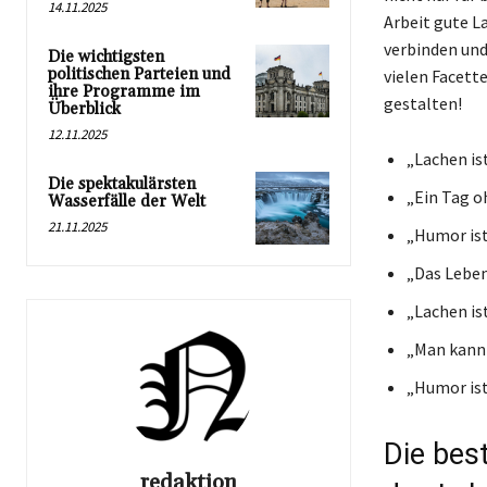
14.11.2025
Arbeit gute La
verbinden und
Die wichtigsten
politischen Parteien und
vielen Facett
ihre Programme im
gestalten!
Überblick
12.11.2025
„Lachen is
Die spektakulärsten
„Ein Tag o
Wasserfälle der Welt
21.11.2025
„Humor ist
„Das Leben 
„Lachen ist
„Man kann 
„Humor ist
Die bes
redaktion