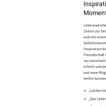
Inspira
Momen
Lebensweishei
Zeiten zur Sei
und mit einem
Selbsterkennt
Inspiration bi
Freundschaft 
nur unterhalt
erhellt und d
und neue Mögl
helfen könne
„Lachen ist
„Das Leben 