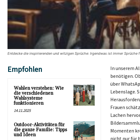
Entdecke die inspirierenden und witzigen Sprüche: Irgendwas ist immer Sprüche 
Empfohlen
In unserem Al
benötigen. Ob
über WhatsApp
Wahlen verstehen: Wie
Lebenslage. Si
die verschiedenen
Wahlsysteme
Herausforderu
funktionieren
Frauen schätze
14.11.2025
Lachen hervor
Bildersammlun
Outdoor-Aktivitäten für
die ganze Familie: Tipps
Momenten krea
und Ideen
nicht nur für