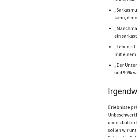
„Sarkasmus
kann, denn
„Manchmal 
ein sarkas
„Leben ist
mit einem 
„Der Unter
und 90% wi
Irgendw
Erlebnisse prä
Unbeschwerthe
unerschütterl
sollen wir un