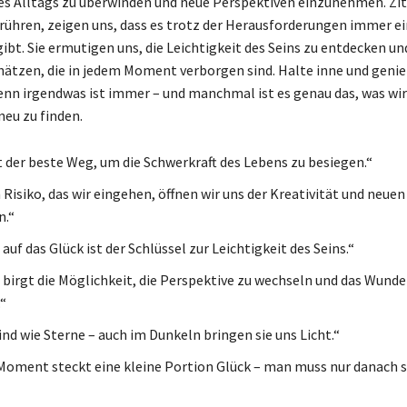
es Alltags zu überwinden und neue Perspektiven einzunehmen. Zit
rühren, zeigen uns, dass es trotz der Herausforderungen immer e
bt. Sie ermutigen uns, die Leichtigkeit des Seins zu entdecken un
hätzen, die in jedem Moment verborgen sind. Halte inne und geni
enn irgendwas ist immer – und manchmal ist es genau das, was wi
neu zu finden.
t der beste Weg, um die Schwerkraft des Lebens zu besiegen.“
Risiko, das wir eingehen, öffnen wir uns der Kreativität und neuen
n.“
auf das Glück ist der Schlüssel zur Leichtigkeit des Seins.“
 birgt die Möglichkeit, die Perspektive zu wechseln und das Wunde
“
ind wie Sterne – auch im Dunkeln bringen sie uns Licht.“
Moment steckt eine kleine Portion Glück – man muss nur danach 