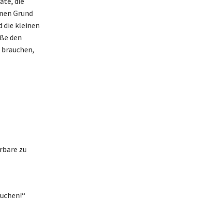
ate, die
inen Grund
d die kleinen
eße den
r brauchen,
rbare zu
suchen!“