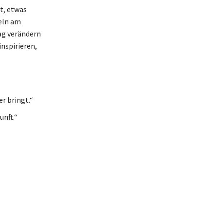
t, etwas
heln am
Tag verändern
inspirieren,
r bringt.“
unft.“