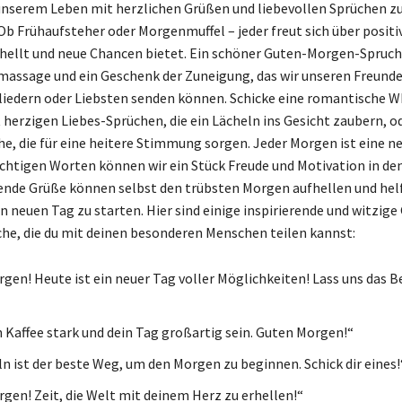
nserem Leben mit herzlichen Grüßen und liebevollen Sprüchen z
Ob Frühaufsteher oder Morgenmuffel – jeder freut sich über positi
rhellt und neue Chancen bietet. Ein schöner Guten-Morgen-Spruch 
massage und ein Geschenk der Zuneigung, das wir unseren Freunde
iedern oder Liebsten senden können. Schicke eine romantische 
 herzigen Liebes-Sprüchen, die ein Lächeln ins Gesicht zaubern, od
he, die für eine heitere Stimmung sorgen. Jeder Morgen ist eine n
ichtigen Worten können wir ein Stück Freude und Motivation in de
ende Grüße können selbst den trübsten Morgen aufhellen und hel
n neuen Tag zu starten. Hier sind einige inspirierende und witzige
e, die du mit deinen besonderen Menschen teilen kannst:
gen! Heute ist ein neuer Tag voller Möglichkeiten! Lass uns das B
 Kaffee stark und dein Tag großartig sein. Guten Morgen!“
ln ist der beste Weg, um den Morgen zu beginnen. Schick dir eines!
gen! Zeit, die Welt mit deinem Herz zu erhellen!“