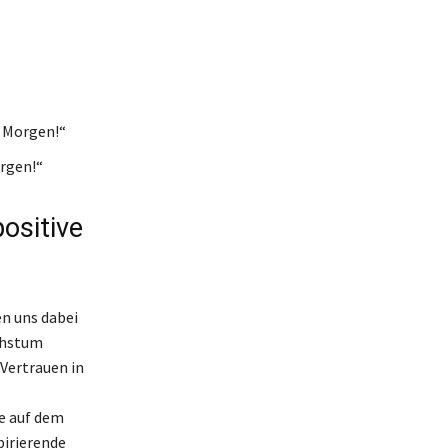
n Morgen!“
orgen!“
positive
en uns dabei
achstum
 Vertrauen in
te auf dem
pirierende