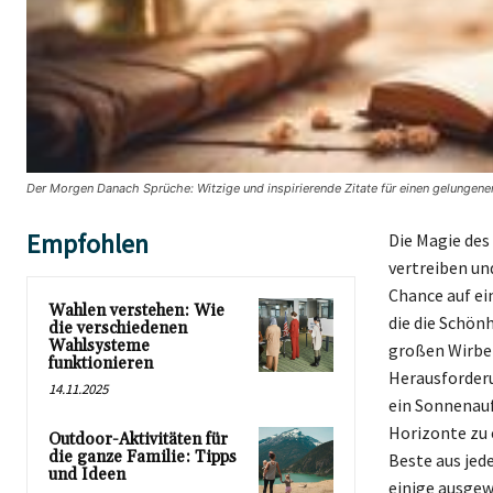
Der Morgen Danach Sprüche: Witzige und inspirierende Zitate für einen gelungene
Empfohlen
Die Magie des
vertreiben und
Chance auf ei
Wahlen verstehen: Wie
die die Schön
die verschiedenen
Wahlsysteme
großen Wirbel
funktionieren
Herausforderu
14.11.2025
ein Sonnenauf
Horizonte zu 
Outdoor-Aktivitäten für
die ganze Familie: Tipps
Beste aus jed
und Ideen
einige ausgewä