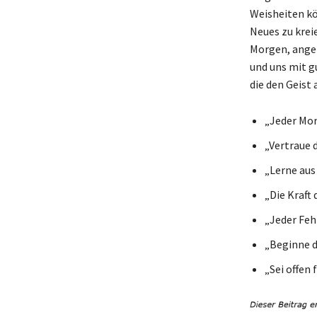
Weisheiten kö
Neues zu krei
Morgen, anger
und uns mit gu
die den Geist
„Jeder Morg
„Vertraue 
„Lerne aus
„Die Kraft
„Jeder Fehl
„Beginne d
„Sei offen 