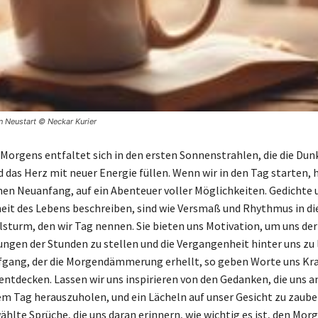
n Neustart © Neckar Kurier
 Morgens entfaltet sich in den ersten Sonnenstrahlen, die die Dun
 das Herz mit neuer Energie füllen. Wenn wir in den Tag starten, 
nen Neuanfang, auf ein Abenteuer voller Möglichkeiten. Gedichte u
heit des Lebens beschreiben, sind wie Versmaß und Rhythmus in d
sturm, den wir Tag nennen. Sie bieten uns Motivation, um uns der
ngen der Stunden zu stellen und die Vergangenheit hinter uns zu 
gang, der die Morgendämmerung erhellt, so geben Worte uns Kra
entdecken. Lassen wir uns inspirieren von den Gedanken, die uns a
em Tag herauszuholen, und ein Lächeln auf unser Gesicht zu zauber
hlte Sprüche, die uns daran erinnern, wie wichtig es ist, den Morg