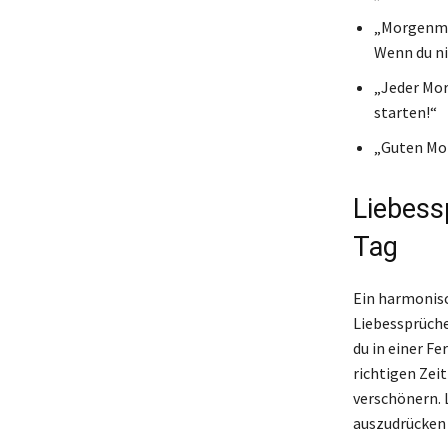
„Morgenmuf
Wenn du ni
„Jeder Mor
starten!“
„Guten Mor
Liebess
Tag
Ein harmonisc
Liebessprüche
du in einer Fe
richtigen Zei
verschönern. 
auszudrücken 