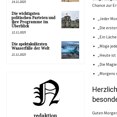
14.11.2025
Chance zur Er
Die wichtigsten
politischen Parteien und
„Jeder Mor
ihre Programme im
Überblick
„Die erste
12.11.2025
„Ein Läche
Die spektakulärsten
„Möge jede
Wasserfälle der Welt
21.11.2025
„Heute ist
„Die Magie
„Morgens si
Herzlic
besond
Guten Morgen!
redaktion