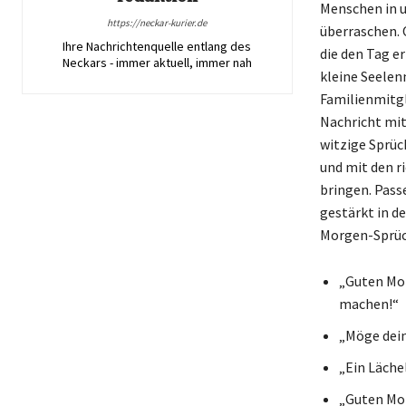
Menschen in u
https://neckar-kurier.de
überraschen. 
Ihre Nachrichtenquelle entlang des
die den Tag e
Neckars - immer aktuell, immer nah
kleine Seelen
Familienmitgl
Nachricht mit
witzige Sprüc
und mit den r
bringen. Pass
gestärkt in de
Morgen-Sprüch
„Guten Mor
machen!“
„Möge dein
„Ein Läche
„Guten Mor