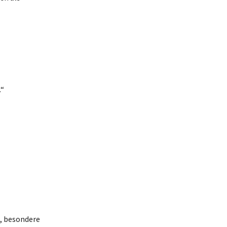
.“
t, besondere