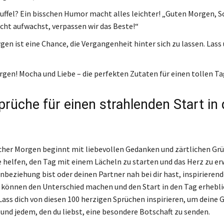
fel? Ein bisschen Humor macht alles leichter! „Guten Morgen, S
cht aufwachst, verpassen wir das Beste!“
gen ist eine Chance, die Vergangenheit hinter sich zu lassen. Lass
gen! Mocha und Liebe – die perfekten Zutaten für einen tollen Ta
prüche für einen strahlenden Start in
her Morgen beginnt mit liebevollen Gedanken und zärtlichen Grü
 helfen, den Tag mit einem Lächeln zu starten und das Herz zu e
rnbeziehung bist oder deinen Partner nah bei dir hast, inspirieren
t können den Unterschied machen und den Start in den Tag erhebli
Lass dich von diesen 100 herzigen Sprüchen inspirieren, um deine 
und jedem, den du liebst, eine besondere Botschaft zu senden.