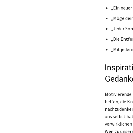
„Ein neuer
„Möge dein
„Jeder Son
„Die Entfe
„Mit jedem
Inspirat
Gedank
Motivierende 
helfen, die Kr
nachzudenken 
uns selbst ha
verwirklichen 
Weg zu unsere