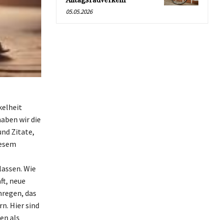
Alltagsradverkehr
05.05.2026
kelheit
haben wir die
nd Zitate,
iesem
lassen. Wie
ft, neue
nregen, das
n. Hier sind
en als