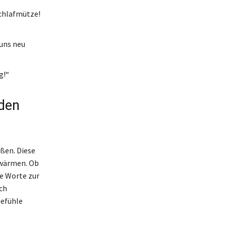
chlafmütze!
 uns neu
g!“
 den
ßen. Diese
rwärmen. Ob
de Worte zur
ch
Gefühle