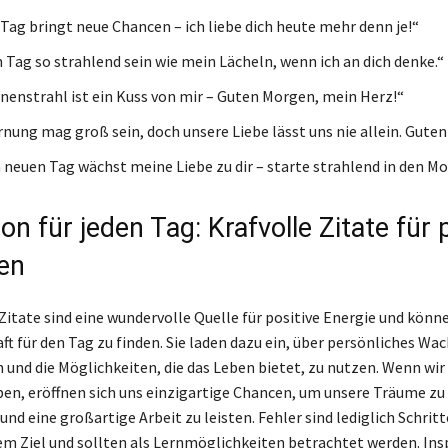
 Tag bringt neue Chancen – ich liebe dich heute mehr denn je!“
 Tag so strahlend sein wie mein Lächeln, wenn ich an dich denke.“
nenstrahl ist ein Kuss von mir – Guten Morgen, mein Herz!“
rnung mag groß sein, doch unsere Liebe lässt uns nie allein. Gute
 neuen Tag wächst meine Liebe zu dir – starte strahlend in den M
ion für jeden Tag: Krafvolle Zitate für 
en
Zitate sind eine wundervolle Quelle für positive Energie und könn
aft für den Tag zu finden. Sie laden dazu ein, über persönliches W
und die Möglichkeiten, die das Leben bietet, zu nutzen. Wenn wir
ben, eröffnen sich uns einzigartige Chancen, um unsere Träume zu
und eine großartige Arbeit zu leisten. Fehler sind lediglich Schrit
m Ziel und sollten als Lernmöglichkeiten betrachtet werden. Ins