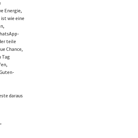
u
ve Energie,
ist wie eine
n,
WhatsApp-
er teile
eue Chance,
n Tag
fen,
 Guten-
este daraus
“