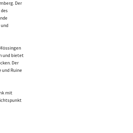
emberg. Der
 des
ände
n und
 Mössingen
n und bietet
cken. Der
e und Ruine
nk mit
sichtspunkt