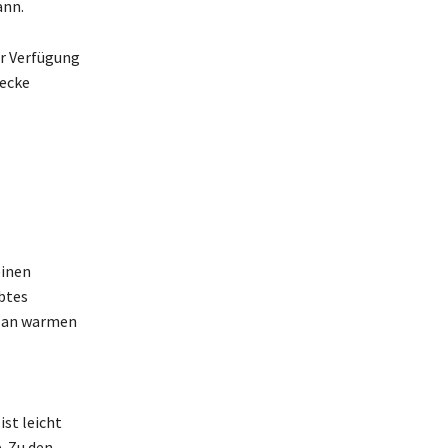
ann.
ur Verfügung
decke
einen
btes
t an warmen
st leicht
. Zu den