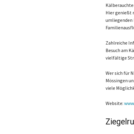
Kälberauchter
Hier genießt 
umliegenden L
Familienausf
Zahlreiche I
Besuch am Käl
vielfältige S
Wer sich für 
Mössingen unb
viele Möglich
Website:
www.
Ziegelr