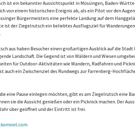
sch ist ein bekannter Aussichtspunkt in Mössingen, Baden-Württ
ch von einem historischen Ereignis ab, als ein Pilot vor den Augen
ssinger Bürgermeisters eine perfekte Landung auf dem Hanggel
te ist der Ziegelrutsch ein beliebtes Ausflugsziel für Wanderunge
.
sch aus haben Besucher einen großartigen Ausblick auf die Stadt
gende Landschaft. Die Gegend ist von Wäldern und Wiesen umgebe
keiten für Outdoor-Aktivitäten wie Wandern, Radfahren und Pickni
ist auch ein Zwischenziel des Rundwegs zur Farrenberg-Hochfläch
 die eine Pause einlegen möchten, gibt es am Ziegelrutsch eine Ba
önnen sie die Aussicht genießen oder ein Picknick machen. Der Aus
Jahr über geöffnet und der Eintritt ist frei.
.komoot.com