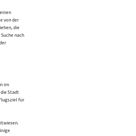
 einen
se von der
iehen, die
r Suche nach
der
em im
 die Stadt
lugsziel für
itwiesen.
inige