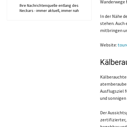
Wanderwege fü
Ihre Nachrichtenquelle entlang des
Neckars - immer aktuell, immer nah
In der Nähe d
stehen. Auch 
mitbringen un
Website:
tour
Kälbera
Kälberauchter
atemberaubend
Ausflugsziel 
und sonnigen 
Der Aussichts
zertifizierte
begehbar und 