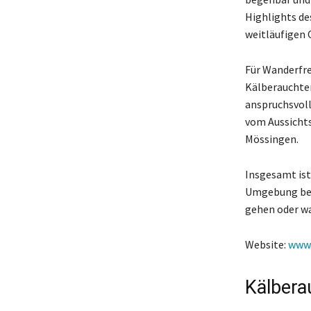
Highlights de
weitläufigen O
Für Wanderfre
Kälberauchter
anspruchsvoll
vom Aussicht
Mössingen.
Insgesamt ist
Umgebung bes
gehen oder wa
Website:
www.
Kälbera