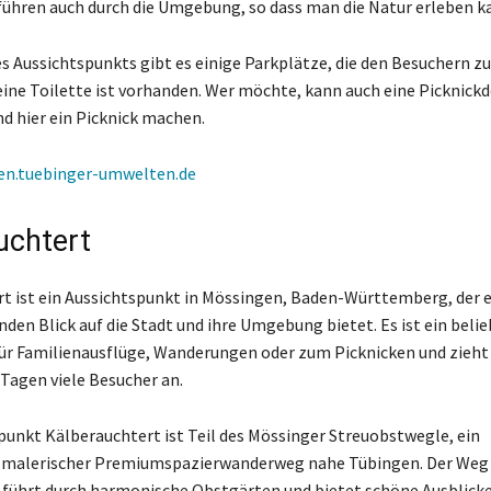
hren auch durch die Umgebung, so dass man die Natur erleben k
es Aussichtspunkts gibt es einige Parkplätze, die den Besuchern z
eine Toilette ist vorhanden. Wer möchte, kann auch eine Picknick
d hier ein Picknick machen.
en.tuebinger-umwelten.de
uchtert
t ist ein Aussichtspunkt in Mössingen, Baden-Württemberg, der 
en Blick auf die Stadt und ihre Umgebung bietet. Es ist ein belie
für Familienausflüge, Wanderungen oder zum Picknicken und zieh
Tagen viele Besucher an.
punkt Kälberauchtert ist Teil des Mössinger Streuobstwegle, ein
r, malerischer Premiumspazierwanderweg nahe Tübingen. Der Weg i
führt durch harmonische Obstgärten und bietet schöne Ausblicke