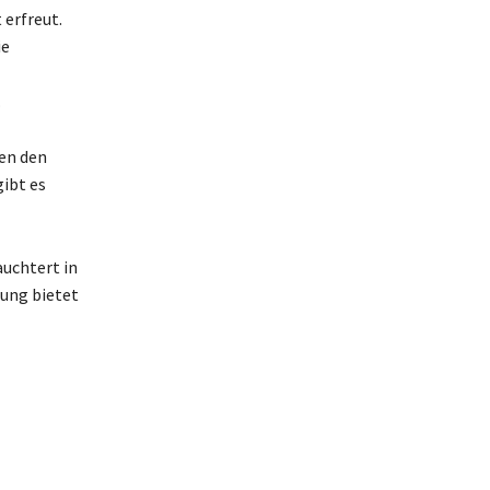
 erfreut.
ie
.
en den
ibt es
auchtert in
ung bietet