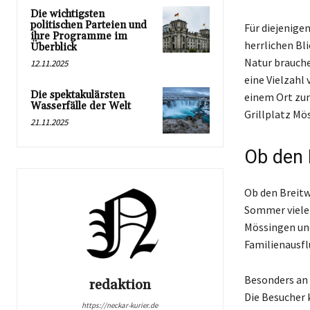
Die wichtigsten
politischen Parteien und
Für diejenigen
ihre Programme im
herrlichen Bli
Überblick
Natur brauche
12.11.2025
eine Vielzahl
Die spektakulärsten
einem Ort zum
Wasserfälle der Welt
Grillplatz Mös
21.11.2025
Ob den 
Ob den Breitw
Sommer viele 
Mössingen und
Familienausfl
Besonders an 
redaktion
Die Besucher 
https://neckar-kurier.de