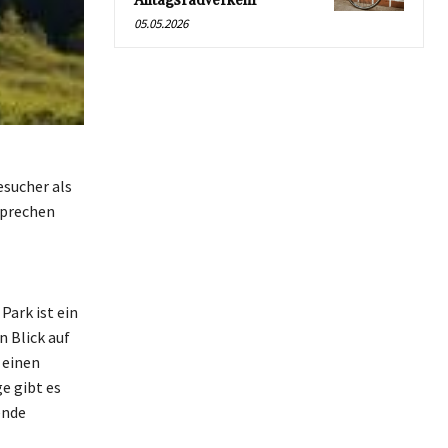
Alltagsradverkehr
05.05.2026
sucher als
sprechen
Park ist ein
 Blick auf
 einen
e gibt es
ende