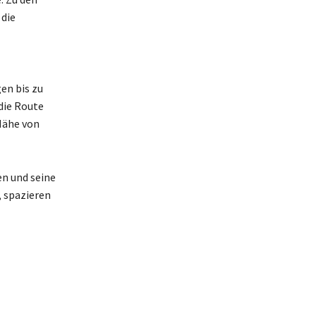
 die
en bis zu
die Route
Nähe von
en und seine
 spazieren