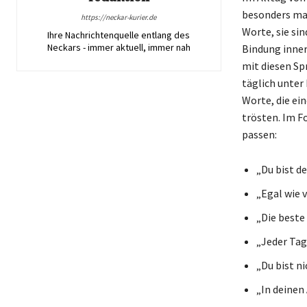
besonders mac
https://neckar-kurier.de
Worte, sie sin
Ihre Nachrichtenquelle entlang des
Neckars - immer aktuell, immer nah
Bindung inner
mit diesen Sp
täglich unter 
Worte, die ei
trösten. Im Fo
passen:
„Du bist d
„Egal wie v
„Die beste
„Jeder Tag 
„Du bist n
„In deinen