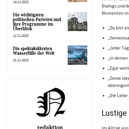
14.11.2025
Dialogs und de
Momenten mit
Die wichtigsten
politischen Parteien und
ihre Programme im
„Du bist e
Überblick
12.11.2025
„Gemeinsam
„Jeder Tag
Die spektakulärsten
Wasserfälle der Welt
„In deinen
21.11.2025
„Egal wohin
„Deine Ide
abbringen
„Die Liebe
Lustige
redaktion
Im Alltag von