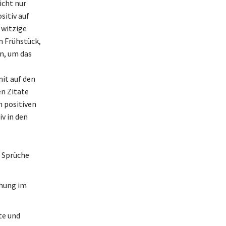
icht nur
sitiv auf
 witzige
 Frühstück,
n, um das
it auf den
en Zitate
n positiven
iv in den
e Sprüche
chung im
te und