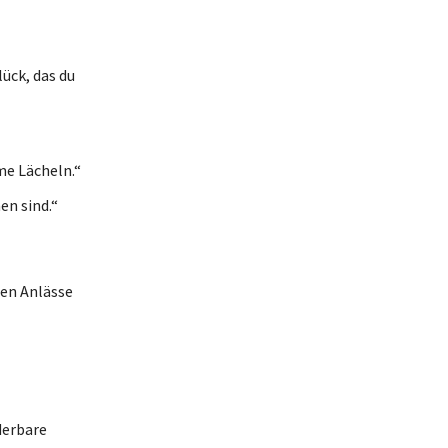
ück, das du
me Lächeln.“
en sind.“
ren Anlässe
derbare