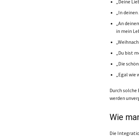
„Deine Lieb
„In deinen 
„An deinem
in mein Le
„Weihnachte
„Du bist m
„Die schön
„Egal wie w
Durch solche 
werden unverg
Wie man
Die Integrati