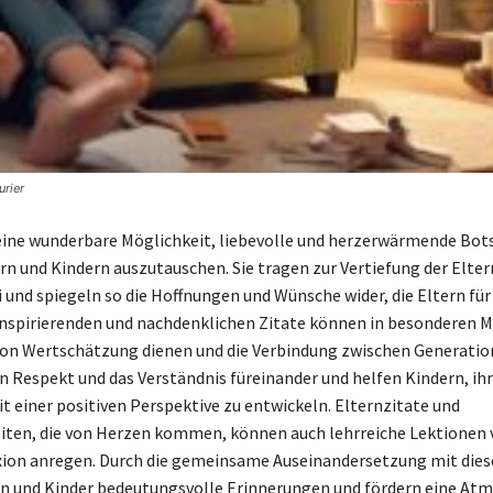
rier
eine wunderbare Möglichkeit, liebevolle und herzerwärmende Bot
rn und Kindern auszutauschen. Sie tragen zur Vertiefung der Elter
 und spiegeln so die Hoffnungen und Wünsche wider, die Eltern für
inspirierenden und nachdenklichen Zitate können in besonderen
von Wertschätzung dienen und die Verbindung zwischen Generatio
en Respekt und das Verständnis füreinander und helfen Kindern, ih
 einer positiven Perspektive zu entwickeln. Elternzitate und
ten, die von Herzen kommen, können auch lehrreiche Lektionen 
xion anregen. Durch die gemeinsame Auseinandersetzung mit die
rn und Kinder bedeutungsvolle Erinnerungen und fördern eine At