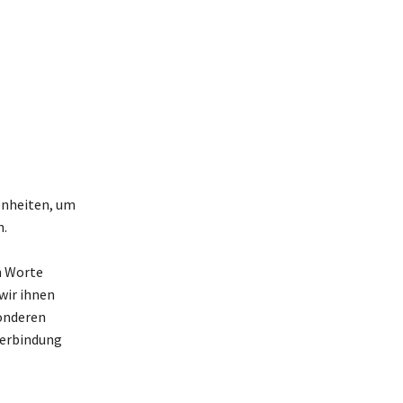
enheiten, um
n.
n Worte
wir ihnen
sonderen
Verbindung