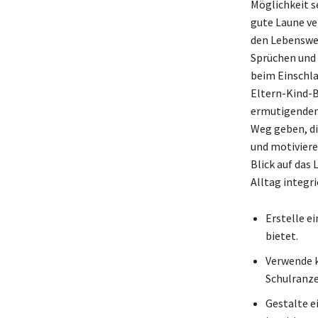
Möglichkeit s
gute Laune ve
den Lebensweg
Sprüchen und
beim Einschl
Eltern-Kind-B
ermutigenden 
Weg geben, di
und motiviere
Blick auf das 
Alltag integri
Erstelle e
bietet.
Verwende k
Schulranze
Gestalte e