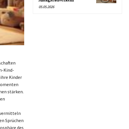
Alltagsradverkehr
05.05.2026
schaften
n-Kind-
 ihre Kinder
 Momenten
nen stärken.
ren
vermitteln
sen Sprüchen
mosphäre des