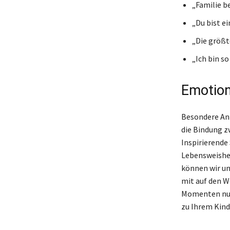
„Familie b
„Du bist ei
„Die größt
„Ich bin so
Emotion
Besondere Anl
die Bindung z
Inspirierende
Lebensweishei
können wir un
mit auf den W
Momenten nut
zu Ihrem Kind