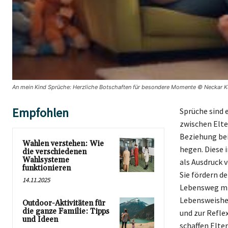
An mein Kind Sprüche: Herzliche Botschaften für besondere Momente © Neckar Ku
Empfohlen
Sprüche sind 
zwischen Elte
Beziehung bei
Wahlen verstehen: Wie
hegen. Diese 
die verschiedenen
Wahlsysteme
als Ausdruck 
funktionieren
Sie fördern d
14.11.2025
Lebensweg mit
Lebensweishei
Outdoor-Aktivitäten für
die ganze Familie: Tipps
und zur Refle
und Ideen
schaffen Elte