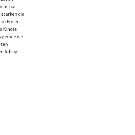
icht nur
 stärken die
im Freien –
s Kindes
s gerade die
iten
im Alltag