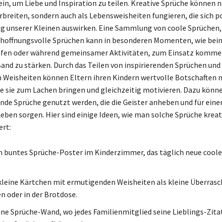
ein, um Liebe und Inspiration zu teilen. Kreative Sprüche können n
rbreiten, sondern auch als Lebensweisheiten fungieren, die sich po
 unserer Kleinen auswirken. Eine Sammlung von coole Sprüchen,
 hoffnungsvolle Sprüchen kann in besonderen Momenten, wie beim
afen oder während gemeinsamer Aktivitäten, zum Einsatz komme
and zu stärken. Durch das Teilen von inspirierenden Sprüchen und
Weisheiten können Eltern ihren Kindern wertvolle Botschaften m
e sie zum Lachen bringen und gleichzeitig motivieren. Dazu könn
nde Sprüche genutzt werden, die die Geister anheben und für eine
Leben sorgen. Hier sind einige Ideen, wie man solche Sprüche kreat
ert:
in buntes Sprüche-Poster im Kinderzimmer, das täglich neue cool
leine Kärtchen mit ermutigenden Weisheiten als kleine Überras
n oder in der Brotdose.
ine Sprüche-Wand, wo jedes Familienmitglied seine Lieblings-Zita