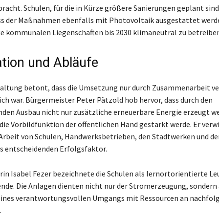
racht. Schulen, für die in Kürze größere Sanierungen geplant sind
s der Maßnahmen ebenfalls mit Photovoltaik ausgestattet werden
 die kommunalen Liegenschaften bis 2030 klimaneutral zu betreiben
tion und Abläufe
altung betont, dass die Umsetzung nur durch Zusammenarbeit ve
ch war. Bürgermeister Peter Pätzold hob hervor, dass durch den
den Ausbau nicht nur zusätzliche erneuerbare Energie erzeugt w
die Vorbildfunktion der öffentlichen Hand gestärkt werde. Er verwi
rbeit von Schulen, Handwerksbetrieben, den Stadtwerken und de
s entscheidenden Erfolgsfaktor.
in Isabel Fezer bezeichnete die Schulen als lernortorientierte L
nde. Die Anlagen dienten nicht nur der Stromerzeugung, sondern 
eines verantwortungsvollen Umgangs mit Ressourcen an nachfol
.