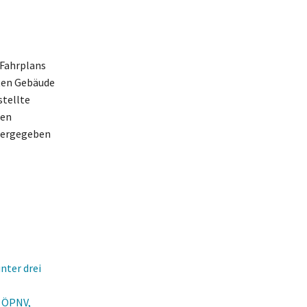
 Fahrplans
rten Gebäude
stellte
len
itergegeben
nter drei
n ÖPNV,