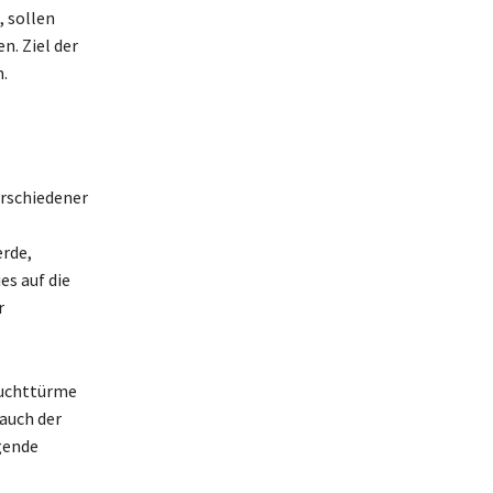
, sollen
. Ziel der
.
rschiedener
erde,
es auf die
r
euchttürme
auch der
gende