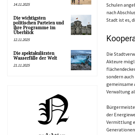
14.11.2025
Schulen angeb
nach Abschlus
Die wichtigsten
Stadt ist es,
politischen Parteien und
ihre Programme im
Überblick
Koopera
12.11.2025
Die spektakulärsten
Die Stadtverw
Wasserfälle der Welt
Akteure mögli
21.11.2025
flächendecken
sondern auch 
gemeinsame A
Verwaltung al
Bürgermeister
der Energiewe
Vermittlung 
Generationen