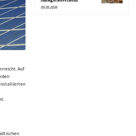
Alltagsradverkehr
05.05.2026
rreicht. Auf
urden
nstallierten
t.
ädtischen