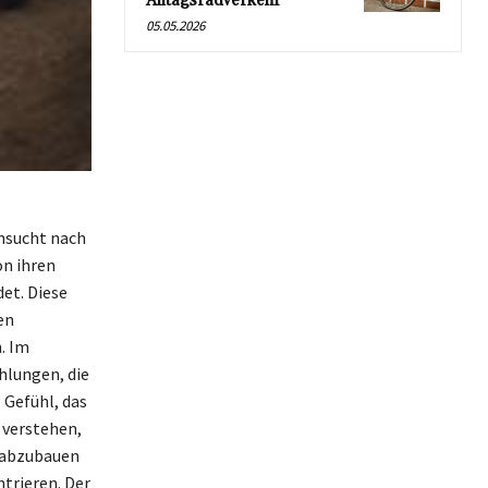
Alltagsradverkehr
05.05.2026
hnsucht nach
on ihren
et. Diese
en
. Im
hlungen, die
 Gefühl, das
 verstehen,
s abzubauen
trieren. Der