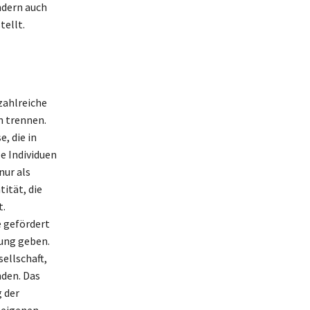
ndern auch
tellt.
zahlreiche
n trennen.
, die in
e Individuen
nur als
ität, die
t.
e gefördert
kung geben.
ellschaft,
nden. Das
 der
 eigenen