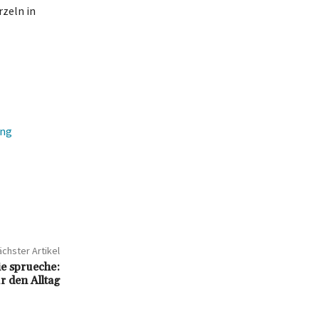
rzeln in
ung
chster Artikel
e sprueche:
r den Alltag