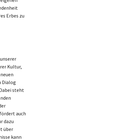
edenheit
res Erbes zu
 unserer
rer Kultur,
n neuen
n Dialog
 Dabei steht
denden
der
fördert auch
r dazu
it über
nisse kann