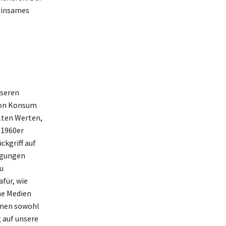
meinsames
nseren
 von Konsum
lten Werten,
 1960er
ckgriff auf
wegungen
u
für, wie
ne Medien
omen sowohl
 auf unsere