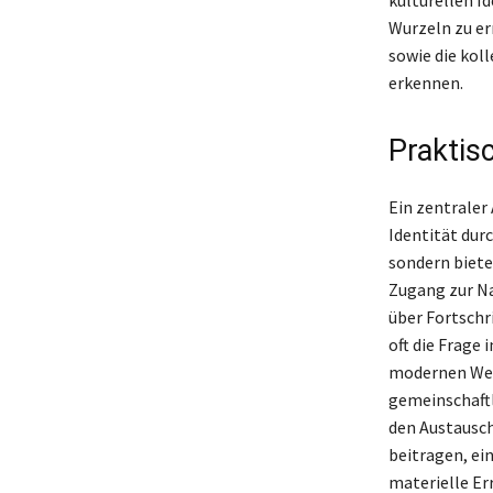
Wurzeln zu er
sowie die koll
erkennen.
Praktis
Ein zentraler
Identität durc
sondern biete
Zugang zur Na
über Fortschr
oft die Frage
modernen Welt
gemeinschaftl
den Austausc
beitragen, ei
materielle Er