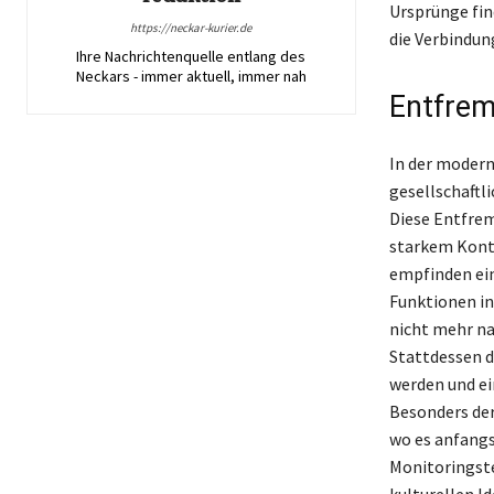
Ursprünge find
https://neckar-kurier.de
die Verbindung
Ihre Nachrichtenquelle entlang des
Neckars - immer aktuell, immer nah
Entfrem
In der modern
gesellschaftl
Diese Entfrem
starkem Kontr
empfinden ein
Funktionen inn
nicht mehr na
Stattdessen d
werden und ei
Besonders der
wo es anfangs
Monitoringste
kulturellen I