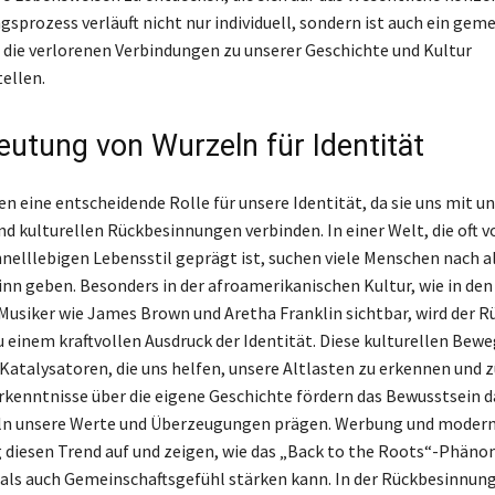
sprozess verläuft nicht nur individuell, sondern ist auch ein ge
 die verlorenen Verbindungen zu unserer Geschichte und Kultur
ellen.
eutung von Wurzeln für Identität
en eine entscheidende Rolle für unsere Identität, da sie uns mit u
d kulturellen Rückbesinnungen verbinden. In einer Welt, die oft
nelllebigen Lebensstil geprägt ist, suchen viele Menschen nach a
Sinn geben. Besonders in der afroamerikanischen Kultur, wie in den
Musiker wie James Brown und Aretha Franklin sichtbar, wird der Rü
u einem kraftvollen Ausdruck der Identität. Diese kulturellen Be
 Katalysatoren, die uns helfen, unsere Altlasten zu erkennen und z
rkenntnisse über die eigene Geschichte fördern das Bewusstsein da
ln unsere Werte und Überzeugungen prägen. Werbung und moder
g diesen Trend auf und zeigen, wie das „Back to the Roots“-Phän
t als auch Gemeinschaftsgefühl stärken kann. In der Rückbesinnung