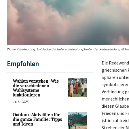
Wolke 7 Bedeutung: Entdecke die tiefere Bedeutung hinter der Redewendung © Ne
Empfohlen
Die Redewendu
griechischen 
Sphären unter
Wahlen verstehen: Wie
symbolisieren
die verschiedenen
Wahlsysteme
Verbindung ge
funktionieren
menschlichen 
14.11.2025
diesen Glaube
Frieden und F
Outdoor-Aktivitäten für
die ganze Familie: Tipps
ist in zahlrei
und Ideen
Streben der M