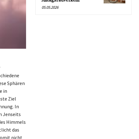
Alltagsradverkehr
05.05.2026
r
schiedene
ese Sphären
e in
ste Ziel
hnung. In
m Jenseits
 des Himmels
tlicht das
somit nicht