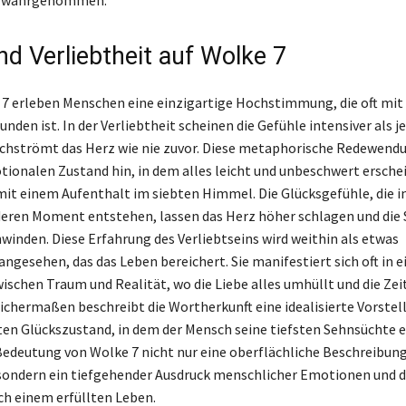
nd Verliebtheit auf Wolke 7
 7 erleben Menschen eine einzigartige Hochstimmung, die oft mit
nden ist. In der Verliebtheit scheinen die Gefühle intensiver als j
rchströmt das Herz wie nie zuvor. Diese metaphorische Redewend
tionalen Zustand hin, in dem alles leicht und unbeschwert erschei
mit einem Aufenthalt im siebten Himmel. Die Glücksgefühle, die i
ren Moment entstehen, lassen das Herz höher schlagen und die 
hwinden. Diese Erfahrung des Verliebtseins wird weithin als etwas
ngesehen, das das Leben bereichert. Sie manifestiert sich oft in 
schen Traum und Realität, wo die Liebe alles umhüllt und die Zei
leichermaßen beschreibt die Wortherkunft eine idealisierte Vorstel
en Glückszustand, in dem der Mensch seine tiefsten Sehnsüchte er
 Bedeutung von Wolke 7 nicht nur eine oberflächliche Beschreibun
 sondern ein tiefgehender Ausdruck menschlicher Emotionen und d
h einem erfüllten Leben.