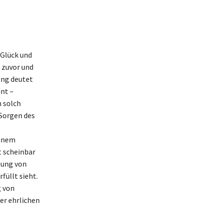
 Glück und
e zuvor und
ung deutet
nt –
n solch
Sorgen des
einem
t scheinbar
lung von
füllt sieht.
g von
er ehrlichen