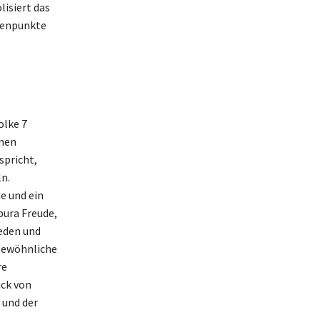
isiert das
öhenpunkte
olke 7
inen
spricht,
n.
e und ein
pura Freude,
ieden und
rgewöhnliche
re
uck von
 und der