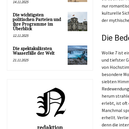
14.11.2025
nur romantisch
kulturelle Sic
Die wichtigsten
politischen Parteien und
der mythische
ihre Programme im
Überblick
12.11.2025
Die Bed
Die spektakulärsten
Wolke 7 ist e
Wasserfälle der Welt
und tiefster G
21.11.2025
von Hochstimm
besondere Mom
siebten Himme
Redewendung b
herum strahle
erlebt, ist o
Manchmal spri
erhellt. Verli
denn die inte
redaktion