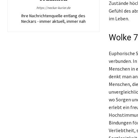
Zustände höch
https://neckar-kurier.de
Gefühl des ab
Ihre Nachrichtenquelle entlang des
im Leben.
Neckars - immer aktuell, immer nah
Wolke 7
Euphorische S
verbunden. In
Menschen in e
denkt man an 
Menschen, die
unvergleichli
wo Sorgen und
erlebt ein fr
Hochstimmung 
Bindungen för
Verliebtheit, 
Sorglosigkei