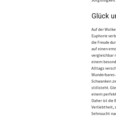
Glück u
Auf der Wolke
Euphorie verbu
die Freude du
auf einen emo
vergleichbar 
einem besonde
Alltags versc
Wunderbares a
Schwanken zwi
stillsteht. G
einem perfekt
Daher ist die
Verliebtheit,
Sehnsucht nac