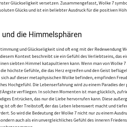
ster Glückseligkeit versetzen. Zusammengefasst, Wolke 7 symbol
soluten Glücks und ist ein beliebter Ausdruck für die positiven H
 und die Himmelsphären
timmung und Glückseligkeit sind oft eng mit der Redewendung W
 diesem Kontext beschreibt sie ein Gefühl des Verliebtseins, das e
inen siebten Himmel katapultieren kann. Wenn man von Wolke 7 
die höchste Gefühle, die das Herz ergreifen und den Geist beflügel
 sich auf dieser metaphysischen Wolke befinden, empfinden Freud
ches Hochgefühl. Die Lebenserfahrung wird zu einem Paradies der 
 Ängste verfliegen. In solchen Momenten ist man glücklich, zufr
eudiges Entrücken, das nur die Liebe hervorrufen kann. Diese auße
ist oft der Treibstoff, der das Leben lebenswert macht und tiefe
dert. So wird die Bedeutung der Wolke 7 nicht nur zu einem Ausdr
sondern auch als ein unvergleichliches Gefühl des inneren Friedens
t wahrgenommen.