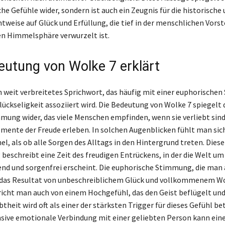
e Gefühle wider, sondern ist auch ein Zeugnis für die historische
htweise auf Glück und Erfüllung, die tief in der menschlichen Vors
n Himmelsphäre verwurzelt ist.
eutung von Wolke 7 erklärt
in weit verbreitetes Sprichwort, das häufig mit einer euphorisch
lückseligkeit assoziiert wird. Die Bedeutung von Wolke 7 spiegelt 
ung wider, das viele Menschen empfinden, wenn sie verliebt sind
ente der Freude erleben. In solchen Augenblicken fühlt man sic
l, als ob alle Sorgen des Alltags in den Hintergrund treten. Diese
eschreibt eine Zeit des freudigen Entrückens, in der die Welt um
nd und sorgenfrei erscheint. Die euphorische Stimmung, die man 
ft das Resultat von unbeschreiblichem Glück und vollkommenem W
cht man auch von einem Hochgefühl, das den Geist beflügelt und
ebtheit wird oft als einer der stärksten Trigger für dieses Gefühl be
nsive emotionale Verbindung mit einer geliebten Person kann eine