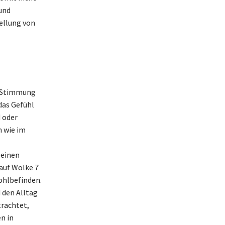
 und
tellung von
en Stimmung
das Gefühl
 oder
h wie im
 einen
auf Wolke 7
ohlbefinden.
 den Alltag
trachtet,
n in