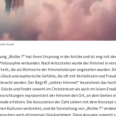
ckar Kurier
ng „Wolke 7“ hat ihren Ursprung in der Antike und ist eng mit de
Philosophie verbunden. Nach Aristoteles wurde der Himmel in ver
teilt, die als Wohnorte der Himmelskörper angesehen wurden. Di
 Glück und euphorische Gefühle, die oft mit Verliebtsein und Freud
bracht werden. Der Begriff „siebter Himmel“ bezeichnet das höch
Glücks und findet sowohl im Christentum als auch im Islam Erwä
nsrichtungen repräsentiert der Himmel den Ort, an dem Seelen i
reude erfahren. Die Assoziation der Zahl sieben mit dem Konzept
chen Kulturen verbreitet, und die Vorstellung von „Wolke 7“ verdeu
enschen nach ultimativer Glückseligkeit. Diese Aussage spiegelt 