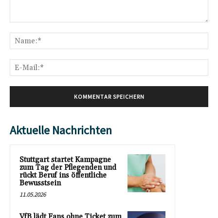
Kommentar:
Na
E-
Mai
Aktuelle Nachrichten
Stuttgart startet Kampagne
zum Tag der Pflegenden und
rückt Beruf ins öffentliche
Bewusstsein
11.05.2026
VfB lädt Fans ohne Ticket zum