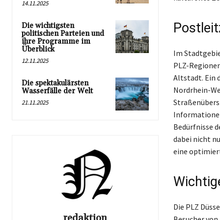
14.11.2025
Postlei
Die wichtigsten
politischen Parteien und
ihre Programme im
Überblick
Im Stadtgebiet
12.11.2025
PLZ-Regionen 
Altstadt. Ein 
Die spektakulärsten
Nordrhein-Wes
Wasserfälle der Welt
Straßenübersi
21.11.2025
Informationen
Bedürfnisse d
dabei nicht n
eine optimier
Wichtig
Die PLZ Düsse
redaktion
Besucher von 