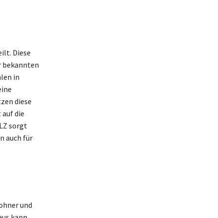
ilt. Diese
er bekannten
len in
eine
tzen diese
 auf die
LZ sorgt
n auch für
wohner und
aus kann