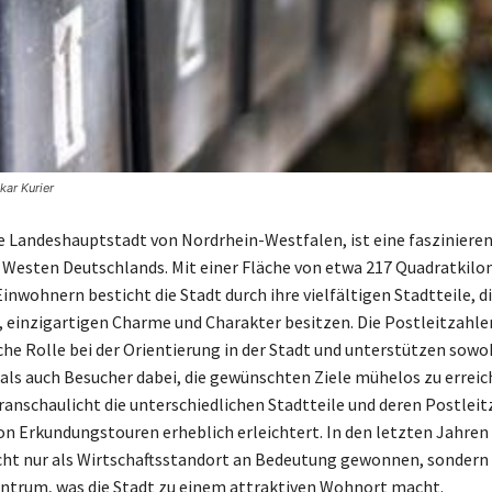
kar Kurier
ie Landeshauptstadt von Nordrhein-Westfalen, ist eine fasziniere
Westen Deutschlands. Mit einer Fläche von etwa 217 Quadratkil
Einwohnern besticht die Stadt durch ihre vielfältigen Stadtteile, di
, einzigartigen Charme und Charakter besitzen. Die Postleitzahle
che Rolle bei der Orientierung in der Stadt und unterstützen sowo
als auch Besucher dabei, die gewünschten Ziele mühelos zu erreic
ranschaulicht die unterschiedlichen Stadtteile und deren Postleit
on Erkundungstouren erheblich erleichtert. In den letzten Jahren
cht nur als Wirtschaftsstandort an Bedeutung gewonnen, sondern 
entrum, was die Stadt zu einem attraktiven Wohnort macht.