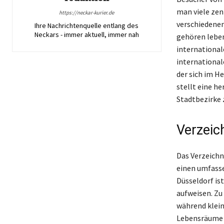
man viele zen
https://neckar-kurier.de
verschiedenen 
Ihre Nachrichtenquelle entlang des
Neckars - immer aktuell, immer nah
gehören leben
international
international
der sich im He
stellt eine h
Stadtbezirke z
Verzeic
Das Verzeichn
einen umfasse
Düsseldorf ist
aufweisen. Zu
während klein
Lebensräume b