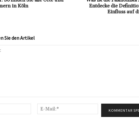
 So finden Sie alle Orte und
Was ist die Fashionist
ern in Köln
Entdecke die Definiti
Einfluss auf 
 Sie den Artikel
Name:*
E-
Mail:*