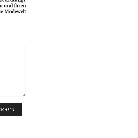
a Bedeutung?
on und ihren
die Modewelt