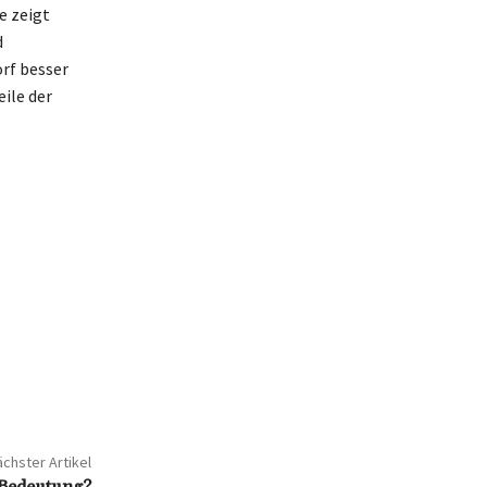
e zeigt
d
orf besser
ile der
chster Artikel