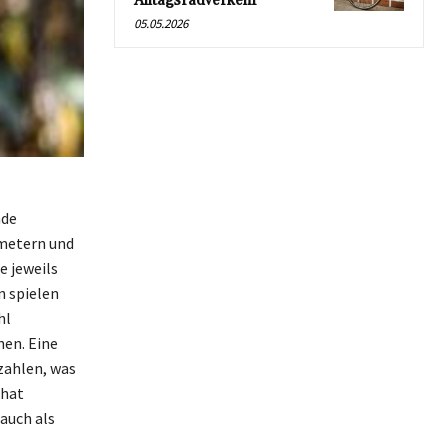
Alltagsradverkehr
05.05.2026
nde
ometern und
e jeweils
n spielen
hl
hen. Eine
zahlen, was
 hat
auch als