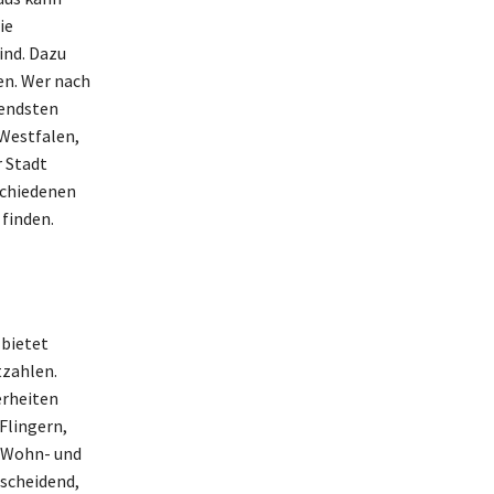
ie
ind. Dazu
en. Wer nach
tendsten
Westfalen,
r Stadt
schiedenen
 finden.
 bietet
tzahlen.
erheiten
Flingern,
e Wohn- und
tscheidend,