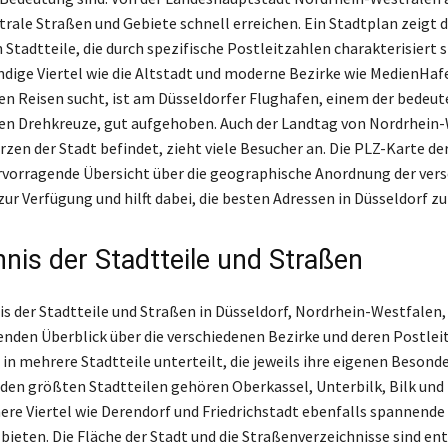
trale Straßen und Gebiete schnell erreichen. Ein Stadtplan zeigt d
Stadtteile, die durch spezifische Postleitzahlen charakterisiert s
dige Viertel wie die Altstadt und moderne Bezirke wie MedienHaf
en Reisen sucht, ist am Düsseldorfer Flughafen, einem der bedeu
en Drehkreuze, gut aufgehoben. Auch der Landtag von Nordrhein-
rzen der Stadt befindet, zieht viele Besucher an. Die PLZ-Karte de
ervorragende Übersicht über die geographische Anordnung der ver
ur Verfügung und hilft dabei, die besten Adressen in Düsseldorf zu
hnis der Stadtteile und Straßen
is der Stadtteile und Straßen in Düsseldorf, Nordrhein-Westfalen,
nden Überblick über die verschiedenen Bezirke und deren Postlei
 in mehrere Stadtteile unterteilt, die jeweils ihre eigenen Besond
 den größten Stadtteilen gehören Oberkassel, Unterbilk, Bilk und 
ere Viertel wie Derendorf und Friedrichstadt ebenfalls spannend
ieten. Die Fläche der Stadt und die Straßenverzeichnisse sind en