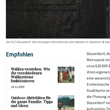
Die PLZ Düsseldorf: Alle wichtigen Informationen und Gebiete im Überblick © Nec
Empfohlen
Düsseldorf, d
Metropole im 
circa 620.000 
Wahlen verstehen: Wie
ihren eigenen
die verschiedenen
Wahlsysteme
eine wesentli
funktionieren
Einheimische 
14.11.2025
Stadtkarte ve
die Planung v
Outdoor-Aktivitäten für
die ganze Familie: Tipps
Düsseldorf ni
und Ideen
kulturelles Z