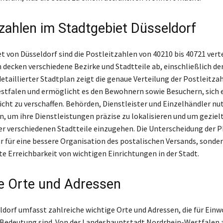
tzahlen im Stadtgebiet Düsseldorf
 von Düsseldorf sind die Postleitzahlen von 40210 bis 40721 verte
decken verschiedene Bezirke und Stadtteile ab, einschließlich d
detaillierter Stadtplan zeigt die genaue Verteilung der Postleitzah
tfalen und ermöglicht es den Bewohnern sowie Besuchern, sich 
cht zu verschaffen. Behörden, Dienstleister und Einzelhändler nu
, um ihre Dienstleistungen präzise zu lokalisieren und um gezielt
er verschiedenen Stadtteile einzugehen. Die Unterscheidung der P
ur für eine bessere Organisation des postalischen Versands, sonder
te Erreichbarkeit von wichtigen Einrichtungen in der Stadt.
e Orte und Adressen
ldorf umfasst zahlreiche wichtige Orte und Adressen, die für Ein
Bedeutung sind. Von der Landeshauptstadt Nordrhein-Westfalen 