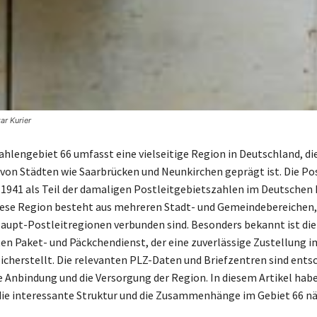
ar Kurier
ahlengebiet 66 umfasst eine vielseitige Region in Deutschland, di
von Städten wie Saarbrücken und Neunkirchen geprägt ist. Die Pos
 1941 als Teil der damaligen Postleitgebietszahlen im Deutschen 
iese Region besteht aus mehreren Stadt- und Gemeindebereichen,
aupt-Postleitregionen verbunden sind. Besonders bekannt ist die
nten Paket- und Päckchendienst, der eine zuverlässige Zustellung i
sicherstellt. Die relevanten PLZ-Daten und Briefzentren sind ents
he Anbindung und die Versorgung der Region. In diesem Artikel habe
die interessante Struktur und die Zusammenhänge im Gebiet 66 nä