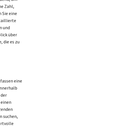
he Zahl,
 Sie eine
aillierte
n und
lick über
 die es zu
mfassen eine
innerhalb
 der
 einen
nzenden
n suchen,
rtvolle