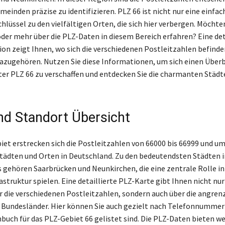
einden präzise zu identifizieren. PLZ 66 ist nicht nur eine einfac
hlüssel zu den vielfältigen Orten, die sich hier verbergen. Möchten
oder mehr über die PLZ-Daten in diesem Bereich erfahren? Eine det
ion zeigt Ihnen, wo sich die verschiedenen Postleitzahlen befinde
azugehören. Nutzen Sie diese Informationen, um sich einen Überb
ter PLZ 66 zu verschaffen und entdecken Sie die charmanten Städte,
nd Standort Übersicht
iet erstrecken sich die Postleitzahlen von 66000 bis 66999 und u
Städten und Orten in Deutschland. Zu den bedeutendsten Städten 
s gehören Saarbrücken und Neunkirchen, die eine zentrale Rolle in
astruktur spielen. Eine detaillierte PLZ-Karte gibt Ihnen nicht nur
r die verschiedenen Postleitzahlen, sondern auch über die angre
Bundesländer. Hier können Sie auch gezielt nach Telefonnummer
nbuch für das PLZ-Gebiet 66 gelistet sind. Die PLZ-Daten bieten we