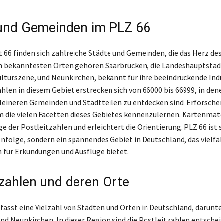
und Gemeinden im PLZ 66
 66 finden sich zahlreiche Städte und Gemeinden, die das Herz de
n bekanntesten Orten gehören Saarbrücken, die Landeshauptstadt
lturszene, und Neunkirchen, bekannt für ihre beeindruckende Indu
ahlen in diesem Gebiet erstrecken sich von 66000 bis 66999, in den
kleineren Gemeinden und Stadtteilen zu entdecken sind. Erforschen
 die vielen Facetten dieses Gebietes kennenzulernen. Kartenmate
e der Postleitzahlen und erleichtert die Orientierung. PLZ 66 ist 
enfolge, sondern ein spannendes Gebiet in Deutschland, das vielfä
 für Erkundungen und Ausflüge bietet.
tzahlen und deren Orte
fasst eine Vielzahl von Städten und Orten in Deutschland, darunt
nd Neunkirchen. In dieser Region sind die Postleitzahlen entsche