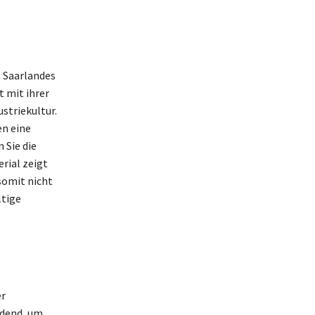
s Saarlandes
 mit ihrer
striekultur.
en eine
 Sie die
rial zeigt
somit nicht
ltige
er
idend, um