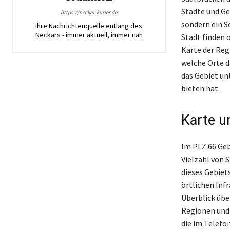
Städte und Gem
https://neckar-kurier.de
sondern ein Sc
Ihre Nachrichtenquelle entlang des
Neckars - immer aktuell, immer nah
Stadt finden 
Karte der Reg
welche Orte d
das Gebiet un
bieten hat.
Karte u
Im PLZ 66 Geb
Vielzahl von 
dieses Gebiet
örtlichen Infr
Überblick übe
Regionen und 
die im Telefo