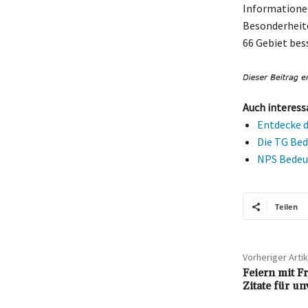
Informationen
Besonderheite
66 Gebiet bess
Auch interess
Entdecke d
Die TG Bed
NPS Bedeut
Teilen
Vorheriger Artik
Feiern mit F
Zitate für u