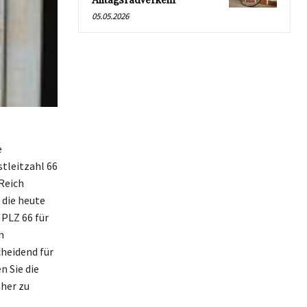
Alltagsradverkehr
05.05.2026
e
tleitzahl 66
Reich
 die heute
 PLZ 66 für
m
cheidend für
n Sie die
her zu