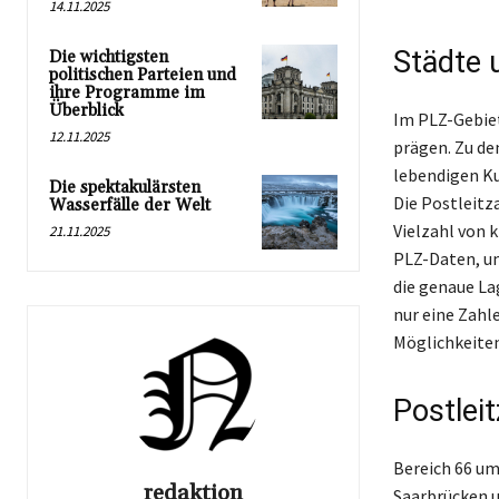
14.11.2025
Städte 
Die wichtigsten
politischen Parteien und
ihre Programme im
Überblick
Im PLZ-Gebiet
12.11.2025
prägen. Zu de
lebendigen Ku
Die spektakulärsten
Die Postleitz
Wasserfälle der Welt
Vielzahl von 
21.11.2025
PLZ-Daten, um
die genaue Lag
nur eine Zahl
Möglichkeiten
Postlei
Bereich 66 um
redaktion
Saarbrücken u