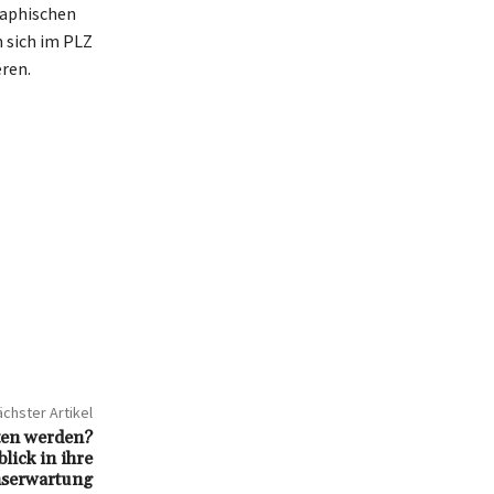
raphischen
 sich im PLZ
eren.
chster Artikel
ten werden?
lick in ihre
serwartung