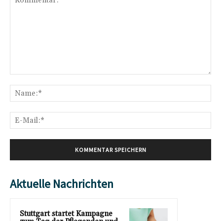
Kommentar:
Na
E-
Mai
Aktuelle Nachrichten
Stuttgart startet Kampagne