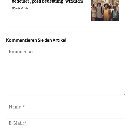
bedeutet ‚gosh bedeutung‘ wirklich?
05.08.2026
Kommentieren Sie den Artikel
Kommentar:
Na
E-
Mai