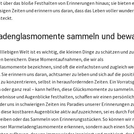
über das bloße Festhalten von Erinnerungen hinaus; sie bieten 
ssigen Zeiten und erinnern uns daran, dass das Leben voller wunde
teckt.
adenglasmomente sammeln und bew
lllebigen Welt ist es wichtig, die kleinen Dinge zu schätzen und z
en bereichern. Diese Momentaufnahmen, die wir als
smomente bezeichnen, sind oft die einfachsten und zugleich we
 Sie erinnern uns daran, achtsamer zu leben und sich auf die posit
zu konzentrieren, selbst in herausfordernden Zeiten. Ein Vorratsgl
oder ganz real – kann helfen, diese Glücksmomente zu sammeln.
ebnisse und Augenblicke festhalten, schaffen wir einen persönlic
der uns in schwierigen Zeiten ins Paradies unserer Erinnerungen z
, diese kostbaren Augenblicke aktiv aufzuzeichnen, sei es durch Fo
iben oder das Sammeln von Erinnerungsstücken. So können wir ni
eser Marmeladenglasmomente erkennen, sondern auch einen Sch
n aufbauen, der uns immer wieder inspiriert und motiviert, das