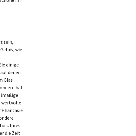
t sein,
 Gefäß, wie
ie einige
, auf denen
m Glas.
sondern hat
gelmäßige
 wertvolle
r Phantasie
sondere
tück Ihres
 die Zeit