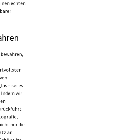
einen echten
rbarer
ahren
u bewahren,
rtvollsten
iven
as – sei es
 Indem wir
hen
urückführt.
tografie,
cht nur die
atz an
 Schöne im