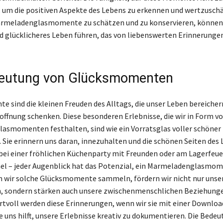
 um die positiven Aspekte des Lebens zu erkennen und wertzusch
armeladenglasmomente zu schätzen und zu konservieren, können 
nd glücklicheres Leben führen, das von liebenswerten Erinnerunge
deutung von Glücksmomenten
 sind die kleinen Freuden des Alltags, die unser Leben bereicher
offnung schenken. Diese besonderen Erlebnisse, die wir in Form v
smomenten festhalten, sind wie ein Vorratsglas voller schöner
 Sie erinnern uns daran, innezuhalten und die schönen Seiten des 
bei einer fröhlichen Küchenparty mit Freunden oder am Lagerfeu
l – jeder Augenblick hat das Potenzial, ein Marmeladenglasmom
 wir solche Glücksmomente sammeln, fördern wir nicht nur unse
, sondern stärken auch unsere zwischenmenschlichen Beziehunge
tvoll werden diese Erinnerungen, wenn wir sie mit einer Downlo
e uns hilft, unsere Erlebnisse kreativ zu dokumentieren. Die Bedeu