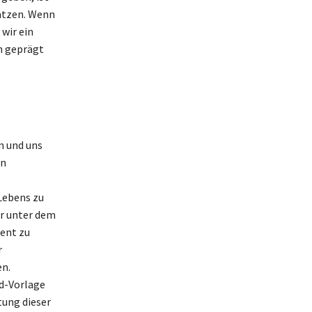
ätzen. Wenn
wir ein
n geprägt
n und uns
on
Lebens zu
er unter dem
ent zu
r
n.
ad-Vorlage
tung dieser