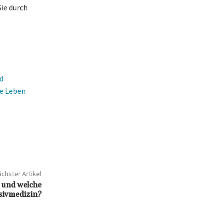
Sie durch
d
he Leben
chster Artikel
 und welche
nsivmedizin?