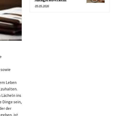
Alltagsradverkehr
05.05.2026
e
 sowie
rem Leben
tzuhalten.
 Lächeln ins
e Dinge sein,
der der
geben, ist