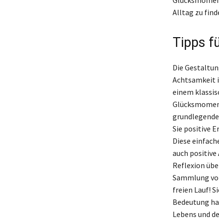
Alltag zu find
Tipps f
Die Gestaltun
Achtsamkeit i
einem klassis
Glücksmomente
grundlegende M
Sie positive 
Diese einfach
auch positive
Reflexion übe
Sammlung von 
freien Lauf! S
Bedeutung hab
Lebens und d