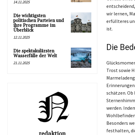
14.11.2025
entscheidend,
wir lernen, M
Die wichtigsten
politischen Parteien und
erfüllteres u
ihre Programme im
ist.
Überblick
12.11.2025
Die Be
Die spektakulärsten
Wasserfälle der Welt
Glücksmomente
21.11.2025
Trost sowie H
Marmeladengla
Erinnerungen.
schätzen. Ob 
Sternenhimme
werden. Indem
Wohlbefinden
Besonders wer
festhalten, di
redaktion