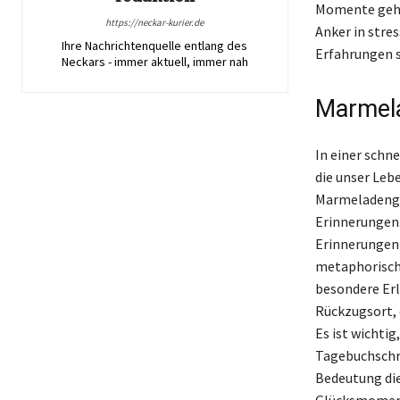
Momente geht 
https://neckar-kurier.de
Anker in stre
Ihre Nachrichtenquelle entlang des
Erfahrungen s
Neckars - immer aktuell, immer nah
Marmel
In einer schne
die unser Leb
Marmeladengla
Erinnerungen.
Erinnerungen 
metaphorisch 
besondere Erl
Rückzugsort, 
Es ist wichtig
Tagebuchschre
Bedeutung di
Glücksmomente