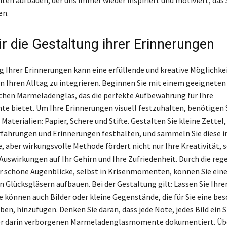
en.
ür die Gestaltung ihrer Erinnerungen
g Ihrer Erinnerungen kann eine erfüllende und kreative Möglichkei
n Ihren Alltag zu integrieren. Beginnen Sie mit einem geeigneten
chen Marmeladenglas, das die perfekte Aufbewahrung für Ihre
 bietet. Um Ihre Erinnerungen visuell festzuhalten, benötigen S
aterialien: Papier, Schere und Stifte. Gestalten Sie kleine Zettel
Erfahrungen und Erinnerungen festhalten, und sammeln Sie diese i
e, aber wirkungsvolle Methode fördert nicht nur Ihre Kreativität, 
 Auswirkungen auf Ihr Gehirn und Ihre Zufriedenheit. Durch die re
r schöne Augenblicke, selbst in Krisenmomenten, können Sie eine
Glücksgläsern aufbauen. Bei der Gestaltung gilt: Lassen Sie Ihre
ie können auch Bilder oder kleine Gegenstände, die für Sie eine be
en, hinzufügen. Denken Sie daran, dass jede Note, jedes Bild ein S
er darin verborgenen Marmeladenglasmomente dokumentiert. Über