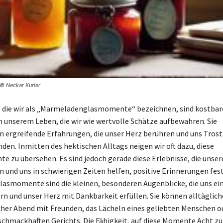
© Neckar Kurier
 die wir als „Marmeladenglasmomente“ bezeichnen, sind kostbar
n unserem Leben, die wir wie wertvolle Schätze aufbewahren. Sie
n ergreifende Erfahrungen, die unser Herz berühren und uns Trost
den. Inmitten des hektischen Alltags neigen wir oft dazu, diese
 zu übersehen. Es sind jedoch gerade diese Erlebnisse, die unse
en und uns in schwierigen Zeiten helfen, positive Erinnerungen fes
smomente sind die kleinen, besonderen Augenblicke, die uns ein
rn und unser Herz mit Dankbarkeit erfüllen. Sie können alltäglich
icher Abend mit Freunden, das Lächeln eines geliebten Menschen o
schmackhaften Gerichts. Die Fähigkeit, auf diese Momente Acht zu 