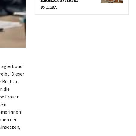
Alltagsradverkehr
05.05.2026
h agiert und
eibt. Dieser
e Buch an
n die
se Frauen
ten
ehmerinnen
nnen der
einsetzen,