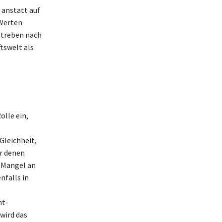
 anstatt auf
 Werten
 Streben nach
tswelt als
olle ein,
Gleichheit,
r denen
m Mangel an
nfalls in
nt-
 wird das