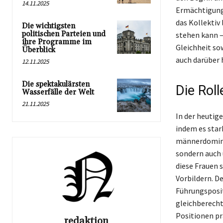
14.11.2025
Ermächtigung,
das Kollektiv
Die wichtigsten
politischen Parteien und
stehen kann –
ihre Programme im
Gleichheit so
Überblick
auch darüber 
12.11.2025
Die spektakulärsten
Die Rol
Wasserfälle der Welt
21.11.2025
In der heutig
indem es star
männerdomini
sondern auch 
diese Frauen s
Vorbildern. D
Führungsposit
gleichberecht
Positionen prä
redaktion