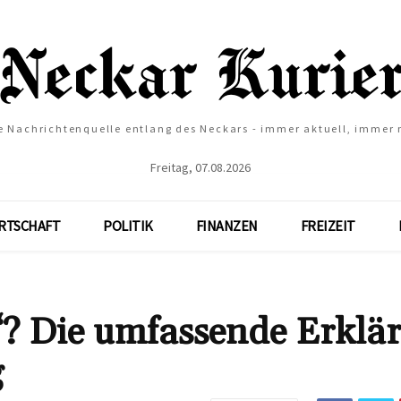
e Nachrichtenquelle entlang des Neckars - immer aktuell, immer
Freitag, 07.08.2026
RTSCHAFT
POLITIK
FINANZEN
FREIZEIT
‘? Die umfassende Erklä
g