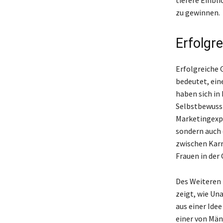
zu gewinnen.
Erfolgr
Erfolgreiche 
bedeutet, ein
haben sich in
Selbstbewusst
Marketingexpe
sondern auch 
zwischen Karr
Frauen in der 
Des Weiteren 
zeigt, wie U
aus einer Idee
einer von Män