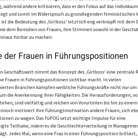
 während andere kritisieren, dass er den Fokus auf das Individuum
 legt und somit im Widerspruch zu grundlegenden feministischen
 ist die Bedeutung des ‚Girlboss‘ letztlich eng verknüpft mit dem
wie dem Bemühen von Frauen, ihre Stimmen sowohl in der Geschäf
hinaus hörbar zu machen.
le der Frauen in Führungspositionen
en Geschäftswelt nimmt das Konzept des ‚Girlboss‘ eine zentrale R
ke Frauen in Führungspositionen sichtbar macht. In vielen
erten Branchen kämpfen weibliche Führungskräfte nicht nur um 
um die Anerkennung ihrer Fähigkeiten. Die Herausforderungen, vo
tehen, sind vielfältig und reichen von Vorurteilen bis hin zu eine
ennoch motiviert ihre Führungsmotivation andere Frauen, sich ebe
ionen zu wagen. Das FüPOG setzt wichtige Impulse für eine
igte Teilhabe, indem es die Geschlechterverteilung in Manageme
gt. Jedes Mal, wenn eine Frau in einer Führungsposition brilliert,