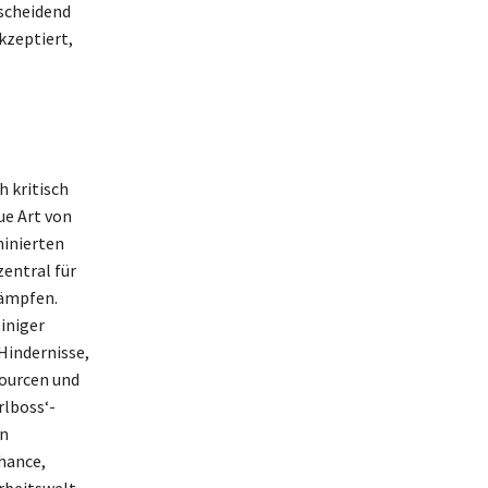
tscheidend
akzeptiert,
h kritisch
ue Art von
minierten
entral für
kämpfen.
einiger
 Hindernisse,
sourcen und
rlboss‘-
en
hance,
Arbeitswelt