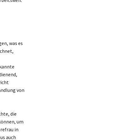
gen, was es
ichnet,
ekannte
dienend,
wicht
handlung von
hte, die
 können, um
refrau in
mus auch