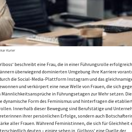
kar Kurier
irlboss‘ beschreibt eine Frau, die in einer Führungsrolle erfolgreic
Männern überwiegend dominierten Umgebung ihre Karriere vorantr
durch die Social-Media-Plattform Instagram und das gleichnamig
ewonnen und verkörpert eine neue Welle von Frauen, die sich gege
n Männlichkeitsansprüche in Führungsetagen zur Wehr setzen. Die
ne dynamische Form des Feminismus und hinterfragen die etablier
ollen. Innerhalb dieser Bewegung sind Berufstätige und Untern
treterinnen ihrer persönlichen Erfolge, sondern auch Botschafteri
ärke aller Frauen. Während Feministinnen, die sich für Gleichheit 
terschiedlich deuten – einige sehen in ‚Girlboss‘ eine Quelle der