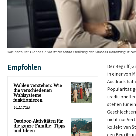
Was bedeutet 'Girlboss'? Die umfassende Erklärung der Girlboss Bedeutung © Nec
Empfohlen
Der Begriff ‚G
in einer von 
Ausdruck hat 
Wahlen verstehen: Wie
Popularität g
die verschiedenen
Wahlsysteme
traditionelle
funktionieren
stehen für ei
14.11.2025
Geschlechterr
nicht nur Ver
Outdoor-Aktivitäten für
die ganze Familie: Tipps
kollektiven St
und Ideen
den Begriff un