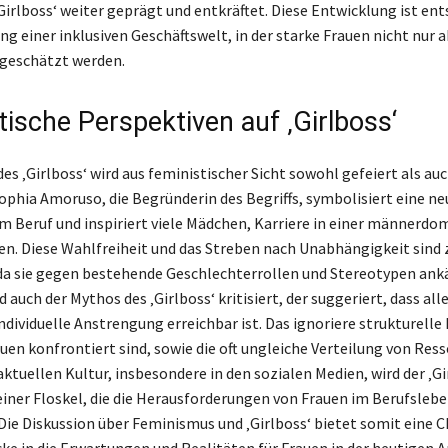
‚Girlboss‘ weiter geprägt und entkräftet. Diese Entwicklung ist en
ung einer inklusiven Geschäftswelt, in der starke Frauen nicht nur 
geschätzt werden.
tische Perspektiven auf ‚Girlboss‘
s ‚Girlboss‘ wird aus feministischer Sicht sowohl gefeiert als auc
Sophia Amoruso, die Begründerin des Begriffs, symbolisiert eine ne
im Beruf und inspiriert viele Mädchen, Karriere in einer männerdo
n. Diese Wahlfreiheit und das Streben nach Unabhängigkeit sind z
da sie gegen bestehende Geschlechterrollen und Stereotypen an
d auch der Mythos des ‚Girlboss‘ kritisiert, der suggeriert, dass all
ndividuelle Anstrengung erreichbar ist. Das ignoriere strukturelle
uen konfrontiert sind, sowie die oft ungleiche Verteilung von Res
aktuellen Kultur, insbesondere in den sozialen Medien, wird der ‚Gi
 einer Floskel, die die Herausforderungen von Frauen im Berufsleb
Die Diskussion über Feminismus und ‚Girlboss‘ bietet somit eine C
icke in die Erwartungen und Realitäten für Frauen in der heutigen 