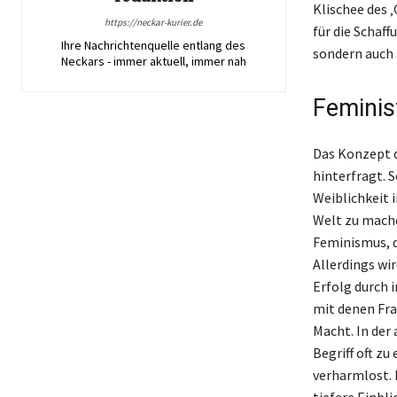
Klischee des 
https://neckar-kurier.de
für die Schaff
Ihre Nachrichtenquelle entlang des
sondern auch 
Neckars - immer aktuell, immer nah
Feminis
Das Konzept de
hinterfragt. 
Weiblichkeit 
Welt zu mache
Feminismus, 
Allerdings wir
Erfolg durch i
mit denen Fra
Macht. In der 
Begriff oft zu
verharmlost. 
tiefere Einbl