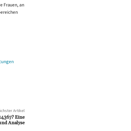
e Frauen, an
bereichen
stungen
chster Artikel
14367? Eine
und Analyse