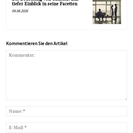
tiefer Einblick in seine Facetten
04.08.2026
Kommentieren Sie den Artikel
Kommentar:
Na
E-
Mai