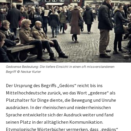
Gedoense Bedeutung: Die tiefere Einsicht in einen oft missverstandenen
Begriff © Neckar Kurier
Der Ursprung des Begriffs „Gedöns“ reicht bis ins
Mittelhochdeutsche zurück, wo das Wort „gedense“ als
Platzhalter für Dinge diente, die Bewegung und Unruhe
ausdrücken. In der rheinischen und niederrheinischen
Sprache entwickelte sich der Ausdruck weiter und fand
seinen Platz in der alltäglichen Kommunikation.
Etymologische Wörterbücher vermerken, dass „gedöns“