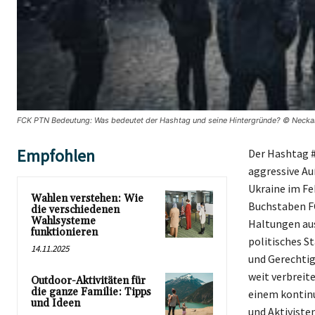
FCK PTN Bedeutung: Was bedeutet der Hashtag und seine Hintergründe? © Neckar
Empfohlen
Der Hashtag #
aggressive Au
Ukraine im Fe
Wahlen verstehen: Wie
Buchstaben FC
die verschiedenen
Wahlsysteme
Haltungen aus
funktionieren
politisches S
14.11.2025
und Gerechtigk
weit verbreit
Outdoor-Aktivitäten für
die ganze Familie: Tipps
einem kontinu
und Ideen
und Aktiviste