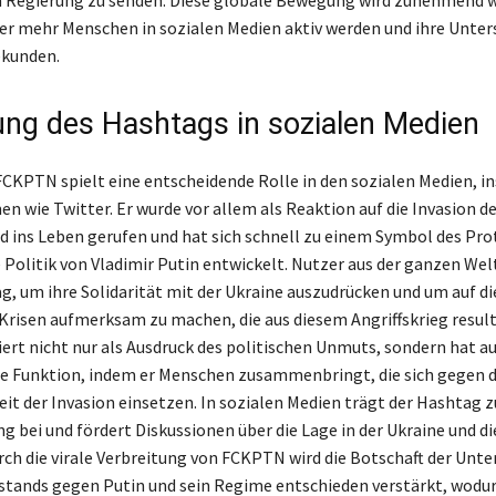
 mehr Menschen in sozialen Medien aktiv werden und ihre Unter
ekunden.
ng des Hashtags in sozialen Medien
CKPTN spielt eine entscheidende Rolle in den sozialen Medien, i
n wie Twitter. Er wurde vor allem als Reaktion auf die Invasion d
d ins Leben gerufen und hat sich schnell zu einem Symbol des Pr
e Politik von Vladimir Putin entwickelt. Nutzer aus der ganzen We
g, um ihre Solidarität mit der Ukraine auszudrücken und um auf di
risen aufmerksam zu machen, die aus diesem Angriffskrieg result
rt nicht nur als Ausdruck des politischen Unmuts, sondern hat au
e Funktion, indem er Menschen zusammenbringt, die sich gegen d
it der Invasion einsetzen. In sozialen Medien trägt der Hashtag z
ng bei und fördert Diskussionen über die Lage in der Ukraine und di
rch die virale Verbreitung von FCKPTN wird die Botschaft der Unt
stands gegen Putin und sein Regime entschieden verstärkt, wodur