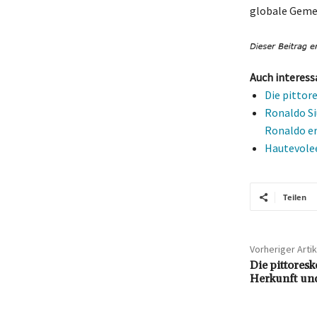
globale Gemein
Auch interess
Die pittor
Ronaldo Si
Ronaldo er
Hautevolee
Teilen
Vorheriger Artik
Die pittores
Herkunft un