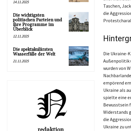
14.11.2025
Taschen, Jack
die Aggressio
Die wichtigsten
politischen Parteien und
Protestcharak
ihre Programme im
Überblick
12.11.2025
Hinterg
Die spektakulärsten
Die Ukraine-K
Wasserfälle der Welt
Außenpolitik 
21.11.2025
wurden von Wl
Nachbarlandes 
empörend emp
Ukraine als a
spielte eine 
Bewusstsein f
Widerstands g
die Aggressio
Ukraine zu un
redaktion