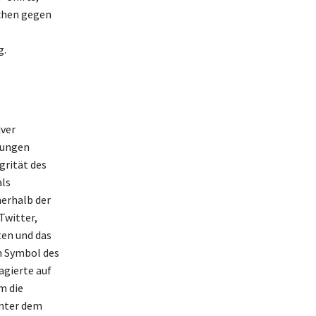
ichen gegen
g.
iver
lungen
grität des
als
erhalb der
Twitter,
ten und das
m Symbol des
agierte auf
m die
inter dem