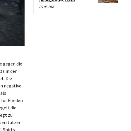
Alltagsradverkehr
05.05.2026
e gegen die
ts in der
t. Die
n negative
 als
 für Frieden
egelt die
regt zu
terstützer
-Shirts,