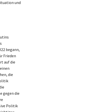
ituation und
utins
s
2022 begann,
ür Frieden
t auf die
seinen
hen, die
litik
die
e gegen die
re
ive Politik
ichtiger,