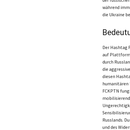
während immer
die Ukraine b
Bedeutu
Der Hashtag F
auf Plattforme
durch Russlan
die aggressiv
diesen Hashta
humanitären K
FCKPTN fungie
mobilisierend
Ungerechtigke
Sensibilisieru
Russlands. Du
und des Wider