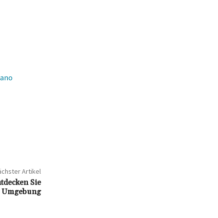
iano
chster Artikel
ntdecken Sie
ie Umgebung