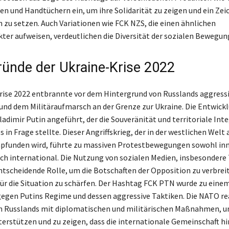
en und Handtüchern ein, um ihre Solidarität zu zeigen und ein Ze
n zu setzen. Auch Variationen wie FCK NZS, die einen ähnlichen
ter aufweisen, verdeutlichen die Diversität der sozialen Bewegun
ründe der Ukraine-Krise 2022
rise 2022 entbrannte vor dem Hintergrund von Russlands aggress
und dem Militäraufmarsch an der Grenze zur Ukraine. Die Entwick
adimir Putin angeführt, der die Souveränität und territoriale Inte
in Frage stellte. Dieser Angriffskrieg, der in der westlichen Welt 
funden wird, führte zu massiven Protestbewegungen sowohl inn
uch international. Die Nutzung von sozialen Medien, insbesondere 
entscheidende Rolle, um die Botschaften der Opposition zu verbrei
ür die Situation zu schärfen. Der Hashtag FCK PTN wurde zu eine
egen Putins Regime und dessen aggressive Taktiken. Die NATO re
n Russlands mit diplomatischen und militärischen Maßnahmen, u
terstützen und zu zeigen, dass die internationale Gemeinschaft h