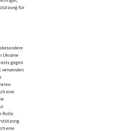
stützung für
nsbesondere
er Ukraine
otests gegen
lt verwenden
e
ieren.
ch eine
ie
ur
e Rolle
erstützung
ch eine