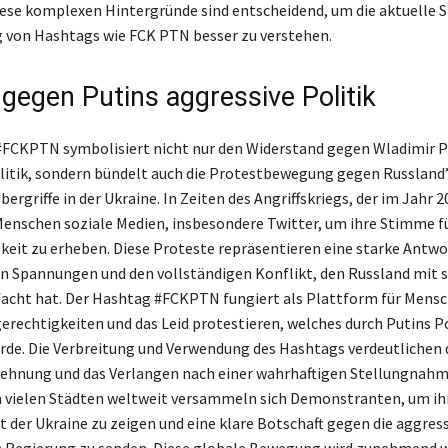
iese komplexen Hintergründe sind entscheidend, um die aktuelle S
 von Hashtags wie FCK PTN besser zu verstehen.
 gegen Putins aggressive Politik
FCKPTN symbolisiert nicht nur den Widerstand gegen Wladimir P
litik, sondern bündelt auch die Protestbewegung gegen Russland’
bergriffe in der Ukraine. In Zeiten des Angriffskriegs, der im Jahr 
Menschen soziale Medien, insbesondere Twitter, um ihre Stimme f
keit zu erheben. Diese Proteste repräsentieren eine starke Antwor
n Spannungen und den vollständigen Konflikt, den Russland mit 
acht hat. Der Hashtag #FCKPTN fungiert als Plattform für Mensc
erechtigkeiten und das Leid protestieren, welches durch Putins Po
rde. Die Verbreitung und Verwendung des Hashtags verdeutlichen 
lehnung und das Verlangen nach einer wahrhaftigen Stellungnahm
n vielen Städten weltweit versammeln sich Demonstranten, um ih
t der Ukraine zu zeigen und eine klare Botschaft gegen die aggress
n Regierung zu senden. Diese globale Bewegung wird zunehmend w