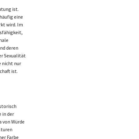
tung ist.
häufig eine
rkt wird. Im
sfähigkeit,
nale
und deren
er Sexualität
 nicht nur
haft ist.
storisch
 in der
ra von Würde
lturen
ner Farbe