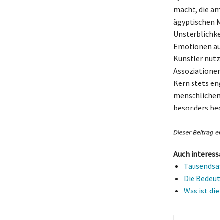
macht, die am
ägyptischen M
Unsterblichkei
Emotionen aus,
Künstler nutz
Assoziationen
Kern stets en
menschlichen 
besonders bed
Auch interess
Tausendsas
Die Bedeut
Was ist di