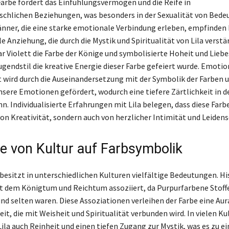
 Farbe fördert das Einfühlungsvermögen und die Reife in
hlichen Beziehungen, was besonders in der Sexualität von Bedeu
nner, die eine starke emotionale Verbindung erleben, empfinden 
le Anziehung, die durch die Mystik und Spiritualität von Lila verstä
ar Violett die Farbe der Könige und symbolisierte Hoheit und Liebe
gendstil die kreative Energie dieser Farbe gefeiert wurde. Emotio
 wird durch die Auseinandersetzung mit der Symbolik der Farben 
nsere Emotionen gefördert, wodurch eine tiefere Zärtlichkeit in d
. Individualisierte Erfahrungen mit Lila belegen, dass diese Farbe
on Kreativität, sondern auch von herzlicher Intimität und Leidensc
se von Kultur auf Farbsymbolik
 besitzt in unterschiedlichen Kulturen vielfältige Bedeutungen. Hi
mit dem Königtum und Reichtum assoziiert, da Purpurfarbene Stoffe
und selten waren. Diese Assoziationen verleihen der Farbe eine Au
t, die mit Weisheit und Spiritualität verbunden wird. In vielen Ku
ila auch Reinheit und einen tiefen Zugang zur Mystik, was es zu ei