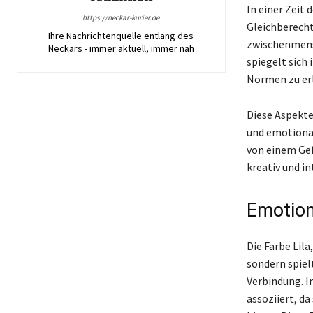
In einer Zeit
https://neckar-kurier.de
Gleichberecht
Ihre Nachrichtenquelle entlang des
zwischenmensc
Neckars - immer aktuell, immer nah
spiegelt sich
Normen zu er
Diese Aspekte 
und emotional
von einem Gef
kreativ und i
Emotion
Die Farbe Lila
sondern spiel
Verbindung. I
assoziiert, d