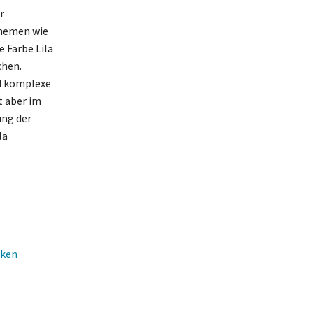
r
Themen wie
e Farbe Lila
chen.
nd komplexe
t aber im
ung der
la
cken