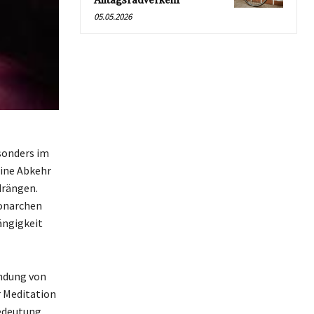
Alltagsradverkehr
05.05.2026
sonders im
eine Abkehr
drängen.
Monarchen
ängigkeit
indung von
r Meditation
Bedeutung