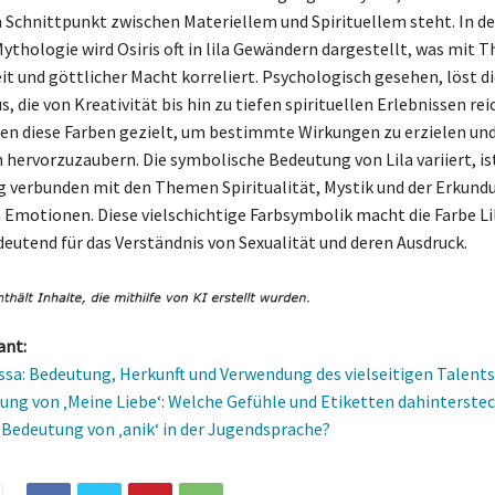
 Schnittpunkt zwischen Materiellem und Spirituellem steht. In de
ythologie wird Osiris oft in lila Gewändern dargestellt, was mit 
t und göttlicher Macht korreliert. Psychologisch gesehen, löst di
 die von Kreativität bis hin zu tiefen spirituellen Erlebnissen rei
en diese Farben gezielt, um bestimmte Wirkungen zu erzielen u
 hervorzuzaubern. Die symbolische Bedeutung von Lila variiert, is
g verbunden mit den Themen Spiritualität, Mystik und der Erkund
Emotionen. Diese vielschichtige Farbsymbolik macht die Farbe Li
eutend für das Verständnis von Sexualität und deren Ausdruck.
ant:
sa: Bedeutung, Herkunft und Verwendung des vielseitigen Talents
ung von ‚Meine Liebe‘: Welche Gefühle und Etiketten dahinterste
e Bedeutung von ‚anik‘ in der Jugendsprache?