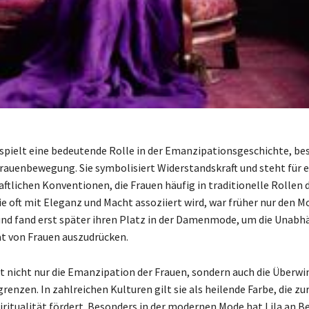
a spielt eine bedeutende Rolle in der Emanzipationsgeschichte, be
auenbewegung. Sie symbolisiert Widerstandskraft und steht für 
aftlichen Konventionen, die Frauen häufig in traditionelle Rollen 
die oft mit Eleganz und Macht assoziiert wird, war früher nur den 
nd fand erst später ihren Platz in der Damenmode, um die Unabh
ät von Frauen auszudrücken.
rt nicht nur die Emanzipation der Frauen, sondern auch die Überw
enzen. In zahlreichen Kulturen gilt sie als heilende Farbe, die zu
iritualität fördert. Besonders in der modernen Mode hat Lila an 