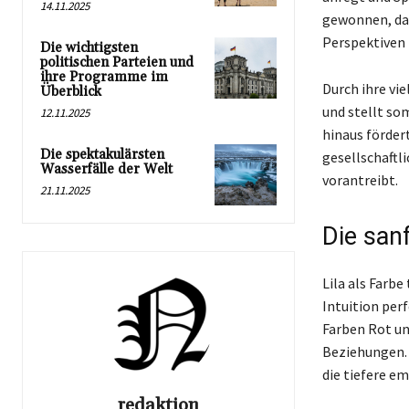
14.11.2025
gewonnen, da 
Perspektiven 
Die wichtigsten
politischen Parteien und
ihre Programme im
Durch ihre vi
Überblick
und stellt so
12.11.2025
hinaus fördert
Die spektakulärsten
gesellschaftl
Wasserfälle der Welt
vorantreibt.
21.11.2025
Die sanf
Lila als Farb
Intuition perf
Farben Rot und
Beziehungen. I
die tiefere e
redaktion