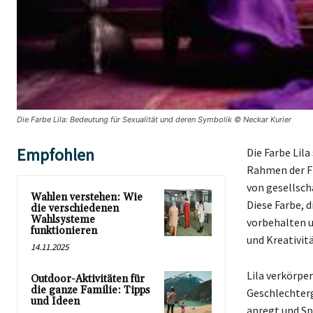
Die Farbe Lila: Bedeutung für Sexualität und deren Symbolik © Neckar Kurier
Empfohlen
Die Farbe Lil
Rahmen der Fr
von gesellsch
Wahlen verstehen: Wie
Diese Farbe, 
die verschiedenen
Wahlsysteme
vorbehalten u
funktionieren
und Kreativit
14.11.2025
Lila verkörpe
Outdoor-Aktivitäten für
die ganze Familie: Tipps
Geschlechtergr
und Ideen
anregt und Sp