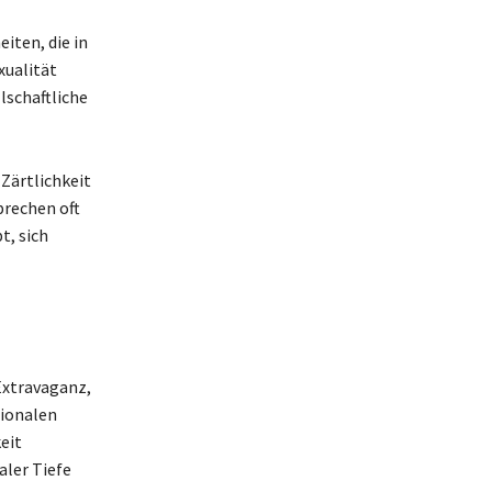
iten, die in
xualität
lschaftliche
 Zärtlichkeit
prechen oft
t, sich
 Extravaganz,
tionalen
eit
aler Tiefe