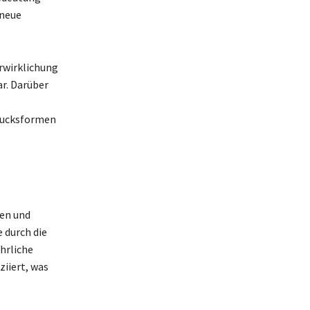
 neue
erwirklichung
ar. Darüber
drucksformen
nen und
 durch die
ehrliche
ziiert, was