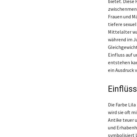
bietet. Diese
zwischenmensc
Frauen und Mä
tiefere sexuel
Mittelalter w
während im Ju
Gleichgewicht
Einfluss auf u
entstehen kann
ein Ausdruck v
Einflüs
Die Farbe Lila
wird sie oft 
Antike teuer 
und Erhabenhei
symbolisiert L