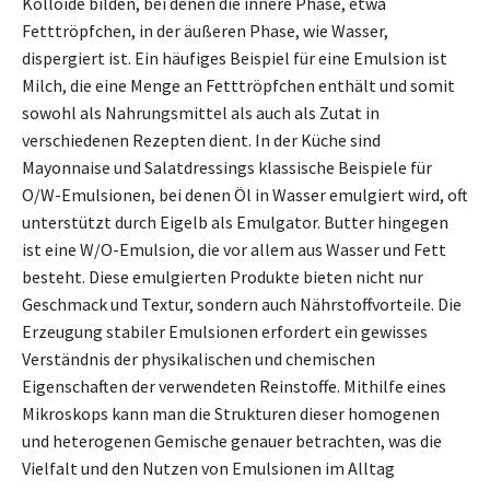
Kolloide bilden, bei denen die innere Phase, etwa
Fetttröpfchen, in der äußeren Phase, wie Wasser,
dispergiert ist. Ein häufiges Beispiel für eine Emulsion ist
Milch, die eine Menge an Fetttröpfchen enthält und somit
sowohl als Nahrungsmittel als auch als Zutat in
verschiedenen Rezepten dient. In der Küche sind
Mayonnaise und Salatdressings klassische Beispiele für
O/W-Emulsionen, bei denen Öl in Wasser emulgiert wird, oft
unterstützt durch Eigelb als Emulgator. Butter hingegen
ist eine W/O-Emulsion, die vor allem aus Wasser und Fett
besteht. Diese emulgierten Produkte bieten nicht nur
Geschmack und Textur, sondern auch Nährstoffvorteile. Die
Erzeugung stabiler Emulsionen erfordert ein gewisses
Verständnis der physikalischen und chemischen
Eigenschaften der verwendeten Reinstoffe. Mithilfe eines
Mikroskops kann man die Strukturen dieser homogenen
und heterogenen Gemische genauer betrachten, was die
Vielfalt und den Nutzen von Emulsionen im Alltag