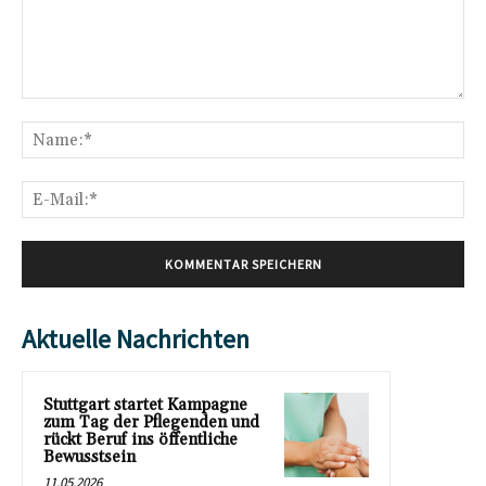
Kommentar:
Na
E-
Mai
Aktuelle Nachrichten
Stuttgart startet Kampagne
zum Tag der Pflegenden und
rückt Beruf ins öffentliche
Bewusstsein
11.05.2026