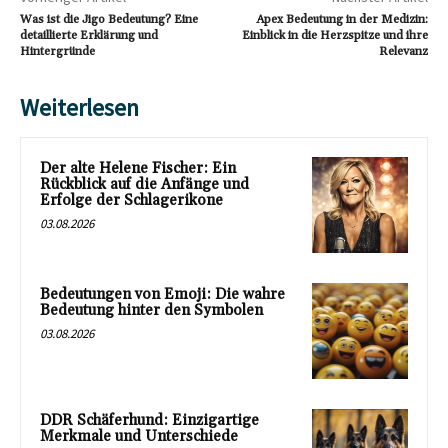
Was ist die Jigo Bedeutung? Eine
Apex Bedeutung in der Medizin:
detaillierte Erklärung und
Einblick in die Herzspitze und ihre
Hintergründe
Relevanz
Weiterlesen
Der alte Helene Fischer: Ein
Rückblick auf die Anfänge und
Erfolge der Schlagerikone
03.08.2026
Bedeutungen von Emoji: Die wahre
Bedeutung hinter den Symbolen
03.08.2026
DDR Schäferhund: Einzigartige
Merkmale und Unterschiede