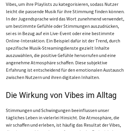
Vibes, um ihre Playlists zu kategorisieren, sodass Nutzer
leicht die passende Musik für ihre Stimmung finden können.
In der Jugendsprache wird das Wort zunehmend verwendet,
um bestimmte Gefühle oder Stimmungen auszudrücken,
sei es in Bezug auf ein Live-Event oder eine bestimmte
Online-Interaktion. Ein Beispiel dafür ist der Trend, durch
spezifische Musik-Streamingdienste gezielt Inhalte
auszuwählen, die positive Gefühle hervorrufen und eine
angenehme Atmosphäre schaffen. Diese subjektive
Erfahrung ist entscheidend für den emotionalen Austausch
zwischen Nutzern und ihren digitalen Inhalten.
Die Wirkung von Vibes im Alltag
Stimmungen und Schwingungen beeinflussen unser
tägliches Leben in vielerlei Hinsicht. Die Atmosphäre, die
wir schaffen und erleben, ist häufig das Resultat der Vibes,