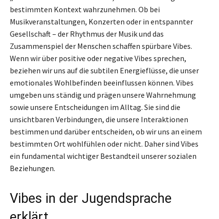
bestimmten Kontext wahrzunehmen. Ob bei
Musikveranstaltungen, Konzerten oder in entspannter
Gesellschaft – der Rhythmus der Musik und das
Zusammenspiel der Menschen schaffen spürbare Vibes.
Wenn wir über positive oder negative Vibes sprechen,
beziehen wir uns auf die subtilen Energieflüsse, die unser
emotionales Wohlbefinden beeinflussen können. Vibes
umgeben uns ständig und prägen unsere Wahrnehmung
sowie unsere Entscheidungen im Alltag. Sie sind die
unsichtbaren Verbindungen, die unsere Interaktionen
bestimmen und darüber entscheiden, ob wir uns an einem
bestimmten Ort wohlfühlen oder nicht. Daher sind Vibes
ein fundamental wichtiger Bestandteil unserer sozialen
Beziehungen.
Vibes in der Jugendsprache
erklärt