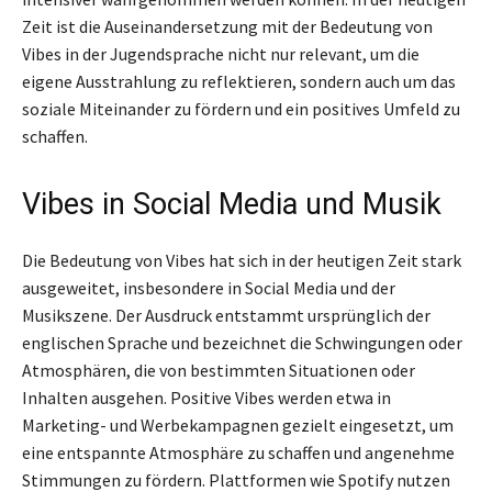
Zeit ist die Auseinandersetzung mit der Bedeutung von
Vibes in der Jugendsprache nicht nur relevant, um die
eigene Ausstrahlung zu reflektieren, sondern auch um das
soziale Miteinander zu fördern und ein positives Umfeld zu
schaffen.
Vibes in Social Media und Musik
Die Bedeutung von Vibes hat sich in der heutigen Zeit stark
ausgeweitet, insbesondere in Social Media und der
Musikszene. Der Ausdruck entstammt ursprünglich der
englischen Sprache und bezeichnet die Schwingungen oder
Atmosphären, die von bestimmten Situationen oder
Inhalten ausgehen. Positive Vibes werden etwa in
Marketing- und Werbekampagnen gezielt eingesetzt, um
eine entspannte Atmosphäre zu schaffen und angenehme
Stimmungen zu fördern. Plattformen wie Spotify nutzen