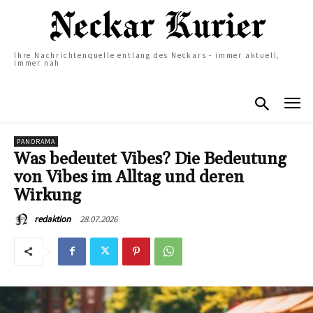
Ihre Nachrichtenquelle entlang des Neckars - immer aktuell,
immer nah
PANORAMA
Was bedeutet Vibes? Die Bedeutung
von Vibes im Alltag und deren
Wirkung
28.07.2026
redaktion