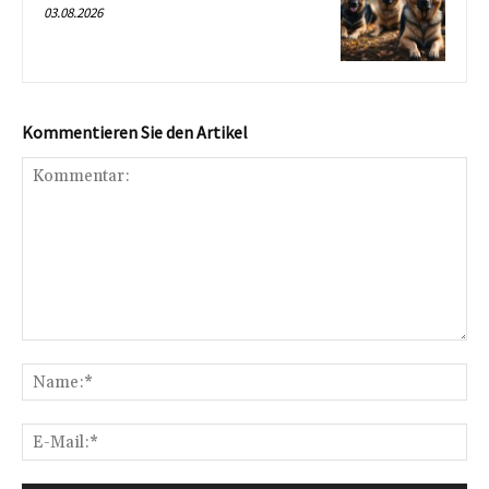
03.08.2026
Kommentieren Sie den Artikel
Kommentar:
Na
E-
Mai