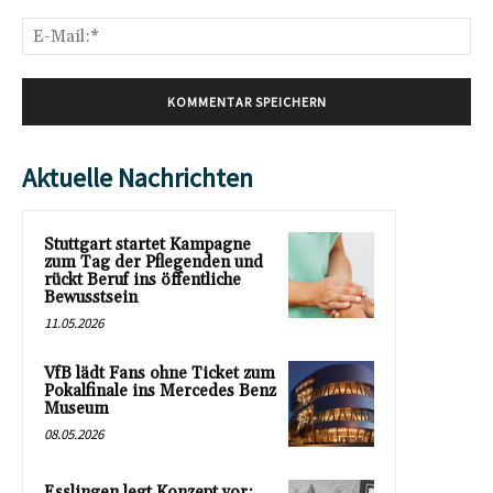
E-
Mai
Aktuelle Nachrichten
Stuttgart startet Kampagne
zum Tag der Pflegenden und
rückt Beruf ins öffentliche
Bewusstsein
11.05.2026
VfB lädt Fans ohne Ticket zum
Pokalfinale ins Mercedes Benz
Museum
08.05.2026
Esslingen legt Konzept vor: