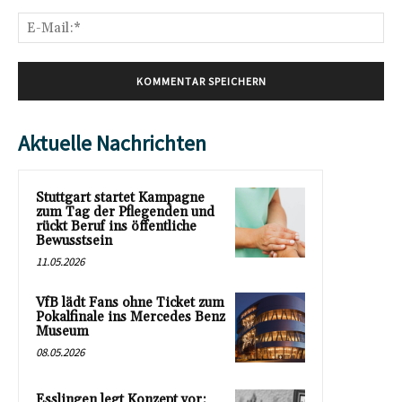
E-
Mai
Aktuelle Nachrichten
Stuttgart startet Kampagne
zum Tag der Pflegenden und
rückt Beruf ins öffentliche
Bewusstsein
11.05.2026
VfB lädt Fans ohne Ticket zum
Pokalfinale ins Mercedes Benz
Museum
08.05.2026
Esslingen legt Konzept vor: