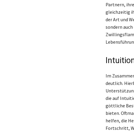
Partnern, ihr
gleichzeitig i
der Art und W
sondern auch 
Zwillingsflam
Lebensführung
Intuiti
Im Zusammenha
deutlich. Hie
Unterstützung
die auf Intuit
göttliche Bes
bieten. Oftma
helfen, die H
Fortschritt, 