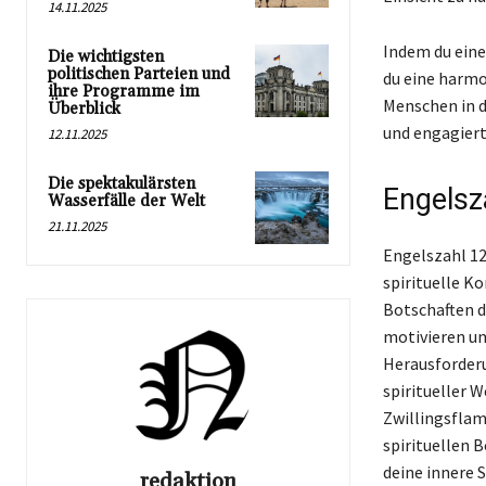
14.11.2025
Indem du eine
Die wichtigsten
politischen Parteien und
du eine harmo
ihre Programme im
Menschen in d
Überblick
und engagiert
12.11.2025
Die spektakulärsten
Engelsz
Wasserfälle der Welt
21.11.2025
Engelszahl 12
spirituelle K
Botschaften d
motivieren un
Herausforderun
spiritueller W
Zwillingsfla
spirituellen 
deine innere S
redaktion