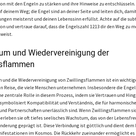
 mit den Engeln zu stärken und ihre Hinweise zu entschlüsseln. 
uf deinem Weg; die Engel sind an deiner Seite und leiten dich, dami
ngen meisterst und deinen Lebenssinn erfüllst. Achte auf die subt
 und vertraue darauf, dass die Engelszahl 1213 dir den Weg zu m
weist.
m und Wiedervereinigung der
gsflammen
und die Wiedervereinigung von Zwillingsflammen ist ein wichtig
len Reise, die viele Menschen unternehmen. Insbesondere die Eng
ine zentrale Rolle in diesem Prozess, indem sie Vertrauen und Hing
 symbolisiert Kompatibilität und Verständnis, die für harmonisch
nd Partnerschaften unerlässlich sind. Wenn Zwillingsflammen si
 erleben sie oft tiefes seelisches Wachstum, das von der Lebensfre
änderung geprägt ist. Diese Verbindung ist göttlich und dient dem
ifestationen im Kosmos. Die Rückkehr zueinander ermöglicht es