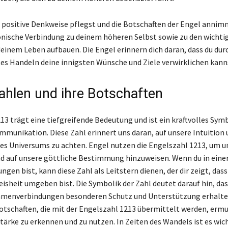
 positive Denkweise pflegst und die Botschaften der Engel annim
nische Verbindung zu deinem höheren Selbst sowie zu den wichti
einem Leben aufbauen. Die Engel erinnern dich daran, dass du du
es Handeln deine innigsten Wünsche und Ziele verwirklichen kann
ahlen und ihre Botschaften
13 trägt eine tiefgreifende Bedeutung und ist ein kraftvolles Symb
ommunikation. Diese Zahl erinnert uns daran, auf unsere Intuition 
es Universums zu achten. Engel nutzen die Engelszahl 1213, um u
d auf unsere göttliche Bestimmung hinzuweisen. Wenn du in eine
gen bist, kann diese Zahl als Leitstern dienen, der dir zeigt, dass
eisheit umgeben bist. Die Symbolik der Zahl deutet darauf hin, da
mmenverbindungen besonderen Schutz und Unterstützung erhalten
Botschaften, die mit der Engelszahl 1213 übermittelt werden, ermu
tärke zu erkennen und zu nutzen. In Zeiten des Wandels ist es wich