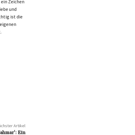
 ein Zeichen
Liebe und
tig ist die
 eigenen
.
chster Artikel
ahmar‘: Ein