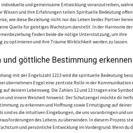
e individuelle und gemeinsame Entwicklung voranzutreiben, währe
hr Wissen und ihre Erfahrungen teilen. Spirituelle Bedeutung offenb
eise, wie diese Beziehung nicht nur das Leben beider Partner berei
eine Quelle für geistiges Wachstum darstellt. In der Harmonie der
menbeziehung finden beide die nötige Unterstützung, um ihre
 zu optimieren und ihre Träume Wirklichkeit werden zu lassen.
on und göttliche Bestimmung erkennen
ng mit der Engelszahl 1213 wird die spirituelle Bedeutung bes
rbei übernehmen Engel eine zentrale Rolle in der Kommunikation
 auf deinem Lebensweg. Die Zahlen 12 und 13 tragen eine Symbolik
ion und innere Weisheit hinweist. Der Schutzengel möchte dir helf
timmung zu erkennen und Hoffnung sowie Ermutigung auf deiner 
ls sind es die intuitiven Eingebungen, die uns voranbringen und un
erausforderungen des Lebens zu überwinden. In diesem Prozess st
Wachstum und persönliche Entwicklung im Vordergrund. Wenn du d