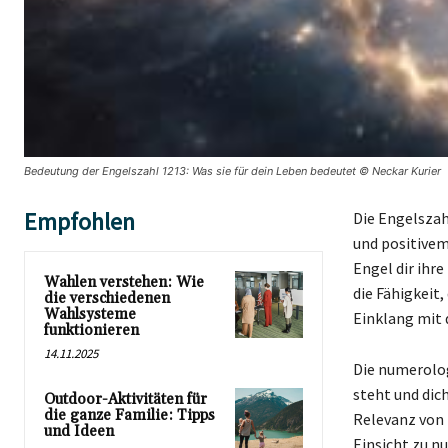
Bedeutung der Engelszahl 1213: Was sie für dein Leben bedeutet © Neckar Kurier
Empfohlen
Die Engelszah
und positivem
Engel dir ihr
Wahlen verstehen: Wie
die Fähigkeit
die verschiedenen
Wahlsysteme
Einklang mit 
funktionieren
14.11.2025
Die numerolog
steht und dic
Outdoor-Aktivitäten für
die ganze Familie: Tipps
Relevanz von 
und Ideen
Einsicht zu n