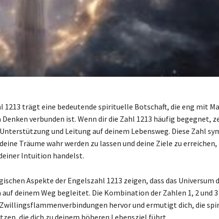
l 1213 trägt eine bedeutende spirituelle Botschaft, die eng mit M
 Denken verbunden ist. Wenn dir die Zahl 1213 häufig begegnet, ze
e Unterstützung und Leitung auf deinem Lebensweg. Diese Zahl sy
, deine Träume wahr werden zu lassen und deine Ziele zu erreichen,
deiner Intuition handelst.
ischen Aspekte der Engelszahl 1213 zeigen, dass das Universum di
h auf deinem Weg begleitet. Die Kombination der Zahlen 1, 2 und 3
Zwillingsflammenverbindungen hervor und ermutigt dich, die spir
utzen, die dich zu deinem höheren Lebensziel führt.