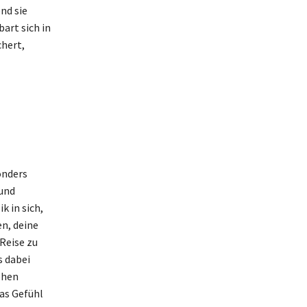
nd sie
art sich in
chert,
onders
 und
 in sich,
en, deine
Reise zu
s dabei
ehen
as Gefühl