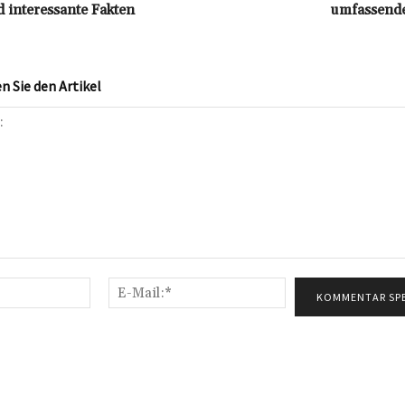
 interessante Fakten
umfassende
 Sie den Artikel
Name:*
E-
Mail:*