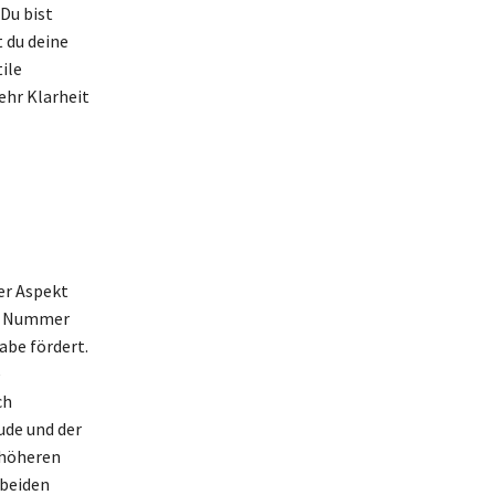
Du bist
t du deine
ile
ehr Klarheit
er Aspekt
el Nummer
abe fördert.
e
ch
ude und der
 höheren
 beiden