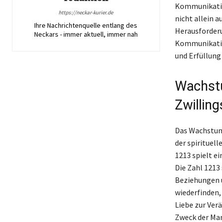
Kommunikation
https://neckar-kurier.de
nicht allein a
Ihre Nachrichtenquelle entlang des
Herausforderu
Neckars - immer aktuell, immer nah
Kommunikation
und Erfüllung 
Wachstu
Zwillin
Das Wachstum 
der spirituel
1213 spielt e
Die Zahl 1213
Beziehungen u
wiederfinden,
Liebe zur Ver
Zweck der Man