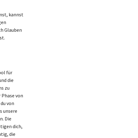
mst, kannst
gen
rch Glauben
st.
ol für
und die
ns zu
r Phase von
 du von
ss unsere
. Die
tigen dich,
tig, die