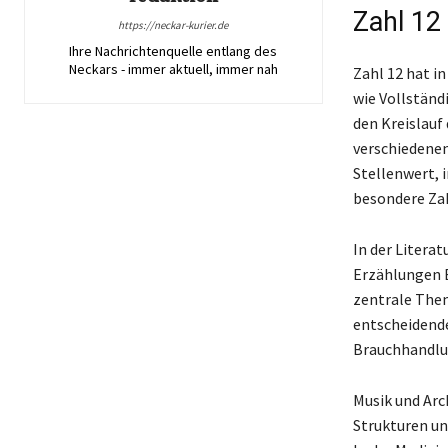
Zahl 12 
https://neckar-kurier.de
Ihre Nachrichtenquelle entlang des
Neckars - immer aktuell, immer nah
Zahl 12 hat i
wie Vollständ
den Kreislauf
verschiedenen
Stellenwert, i
besondere Zah
In der Litera
Erzählungen B
zentrale Them
entscheidende 
Brauchhandlu
Musik und Arch
Strukturen u