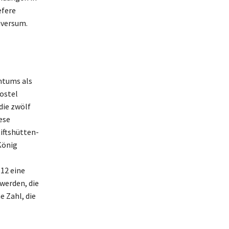
efere
iversum.
ntums als
postel
die zwölf
ese
iftshütten-
König
 12 eine
werden, die
e Zahl, die