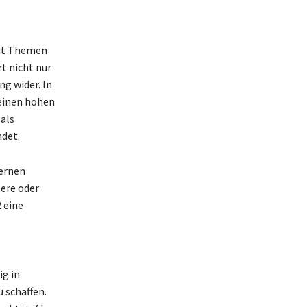
mit Themen
t nicht nur
g wider. In
 einen hohen
 als
ndet.
dernen
ere oder
 eine
ig in
 schaffen.