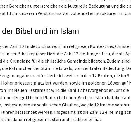
chen Bereichen unterstreichen die kulturelle Bedeutung und die ti
Zahl 12 in unserem Verständnis von vollendeten Strukturen im Un
 der Bibel und im Islam
 der Zahl 12 findet sich sowohl im religiösen Kontext des Christe
s. In der Bibel repräsentiert die Zahl 12 die Jünger Jesu, die als A
d die Grundlage für die christliche Gemeinde bildeten. Zudem sind 
 die Patriarchen der Stämme Israels, von zentraler Bedeutung. Di
engenangabe manifestiert sich weiter in den 12 Broten, die im St
 Hohenpriesters platziert wurden, sowie im goldenen Löwen auf 
on. Im Neuen Testament wird die Zahl 12 hervorgehoben, um die
it und den göttlichen Plan zu betonen. Auch im Islam hat die Zahl
e, insbesondere im schiitischen Glauben, wo die 12 Imame verehrt 
e Führer betrachtet werden. Insgesamt ist die Zahl 12 eine magisch
erschiedenen religiösen Texten und Traditionen hat.