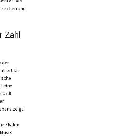
achtet. Als
lerischen und
r Zahl
n der
ntiert sie
tische
t eine
ik oft
er
bens zeigt.
che Skalen
 Musik