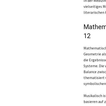
In der Medizi
vielseitiges 
literarischen 
Mathema
12
Mathematisch 
Geometrie als 
die Ergebniss
Systeme. Die 
Balance zwisc
thematisiert w
symbolischen
Musikalisch i
basieren auf 