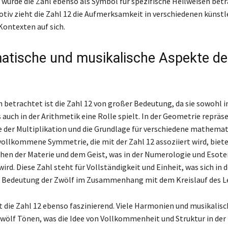
n wurde die Zahl ebenso als Symbol für spezifische Heilweisen betr
Motiv zieht die Zahl 12 die Aufmerksamkeit in verschiedenen künst
Kontexten auf sich.
tische und musikalische Aspekte de
betrachtet ist die Zahl 12 von großer Bedeutung, da sie sowohl i
auch in der Arithmetik eine Rolle spielt. In der Geometrie repräse
e der Multiplikation und die Grundlage für verschiedene mathema
vollkommene Symmetrie, die mit der Zahl 12 assoziiert wird, biete
hen der Materie und dem Geist, was in der Numerologie und Esoter
ird. Diese Zahl steht für Vollständigkeit und Einheit, was sich in d
 Bedeutung der Zwölf im Zusammenhang mit dem Kreislauf des Le
st die Zahl 12 ebenso faszinierend. Viele Harmonien und musikalis
zwölf Tönen, was die Idee von Vollkommenheit und Struktur in der