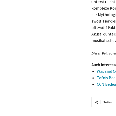
unterstreicht
komplexe Konz
der Mythologi
zwölf Tierkre
oft zwölf Fak
Akustik unter
musikalische 
Auch interess
Was sind C
Tafnis Bed
CCN Bedeut
Teilen