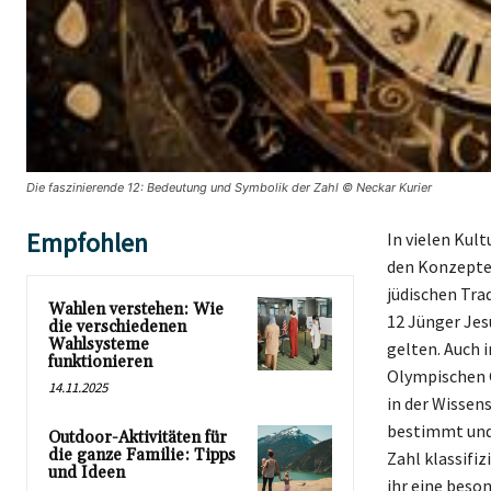
Die faszinierende 12: Bedeutung und Symbolik der Zahl © Neckar Kurier
Empfohlen
In vielen Kult
den Konzepten
jüdischen Tra
Wahlen verstehen: Wie
12 Jünger Jes
die verschiedenen
Wahlsysteme
gelten. Auch 
funktionieren
Olympischen G
14.11.2025
in der Wissen
bestimmt und 
Outdoor-Aktivitäten für
die ganze Familie: Tipps
Zahl klassifizi
und Ideen
ihr eine beso