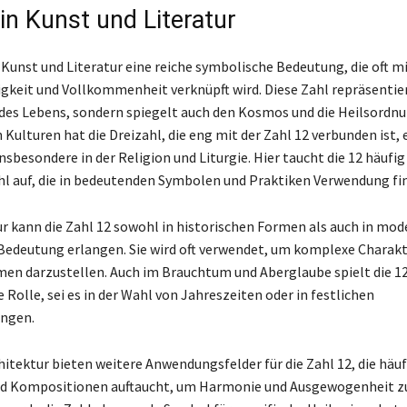
in Kunst und Literatur
n Kunst und Literatur eine reiche symbolische Bedeutung, die oft 
igkeit und Vollkommenheit verknüpft wird. Diese Zahl repräsentier
 des Lebens, sondern spiegelt auch den Kosmos und die Heilsordnun
 Kulturen hat die Dreizahl, die eng mit der Zahl 12 verbunden ist,
nsbesondere in der Religion und Liturgie. Hier taucht die 12 häufig
l auf, die in bedeutenden Symbolen und Praktiken Verwendung fi
tur kann die Zahl 12 sowohl in historischen Formen als auch in mo
edeutung erlangen. Sie wird oft verwendet, um komplexe Charakt
en darzustellen. Auch im Brauchtum und Aberglaube spielt die 12
Rolle, sei es in der Wahl von Jahreszeiten oder in festlichen
ngen.
itektur bieten weitere Anwendungsfelder für die Zahl 12, die häuf
nd Kompositionen auftaucht, um Harmonie und Ausgewogenheit zu