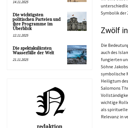
14.11.2025
unterschiedli
Symbolik der 
Die wichtigsten
politischen Parteien und
ihre Programme im
Überblick
Zwölf in
12.11.2025
Die Bedeutung
Die spektakulärsten
auch des Islam
Wasserfälle der Welt
fungierten un
21.11.2025
Söhne Jakobs,
symbolische M
Heiligtum des
Salomons Thr
Vollständigke
wichtige Roll
als spirituell
Relevanz in v
redaktion