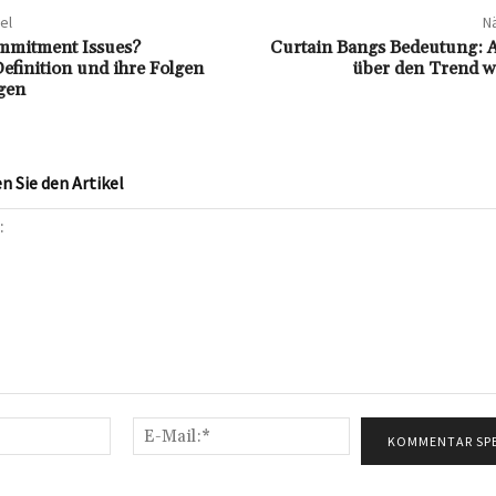
el
Nä
mmitment Issues?
Curtain Bangs Bedeutung: A
efinition und ihre Folgen
über den Trend w
gen
 Sie den Artikel
Name:*
E-
Mail:*