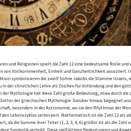
uren und Religionen spielt die Zahl 12 eine bedeutsame Rolle und w
 von Vollkommenheit, Einheit und Ganzheitlichkeit assoziiert. I
dition symbolisieren die zwölf Söhne Jakobs die Stämme Israels, 
u in der christlichen Lehre als Zeichen für Vollendung und den göt
in der Mythologie hat diese Zahl große Bedeutung, etwa durch die 
ötter der griechischen Mythologie. Darüber hinaus begegnet uns 
schaft, besonders in der Astronomie, wo sie den Rhythmus der Mo
den Lebenszyklus verkörpert. Mathematisch ist die Zahl 12 als 
ert, da die Summe ihrer Teiler (1, 2, 3, 4, 6) größer ist als die Zahl 
ndere Symbolik verleiht. Diese vielfältigen Bedeutungen und Anw