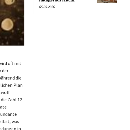
Alltagsradverkehr
05.05.2026
ird oft mit
n der
während die
tlichen Plan
zwölf
die Zahl 12
nate
abundante
selbst, was
endungen in