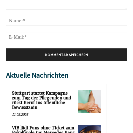
Kommentar:
Na
E-
Mai
Aktuelle Nachrichten
Stuttgart startet Kampagne
zum Tag der Pflegenden und
rückt Beruf ins öffentliche
Bewusstsein
11.05.2026
VfB lädt Fans ohne Ticket zum
Pokalfinale ins Mercedes Benz