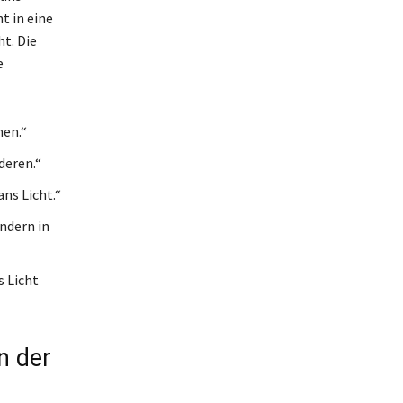
t in eine
t. Die
e
hen.“
deren.“
ns Licht.“
ndern in
s Licht
n der