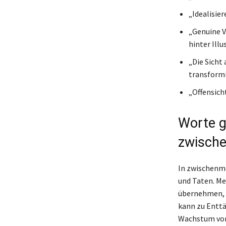
„Idealisier
„Genuine V
hinter Illu
„Die Sicht 
transformi
„Offensich
Worte g
zwisch
In zwischenme
und Taten. Me
übernehmen, wä
kann zu Entt
Wachstum von 