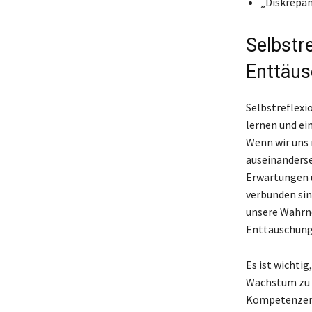
„Diskrepan
Selbstre
Enttäus
Selbstreflexi
lernen und ei
Wenn wir uns 
auseinanderse
Erwartungen u
verbunden sin
unsere Wahrne
Enttäuschung
Es ist wichti
Wachstum zu s
Kompetenzen z