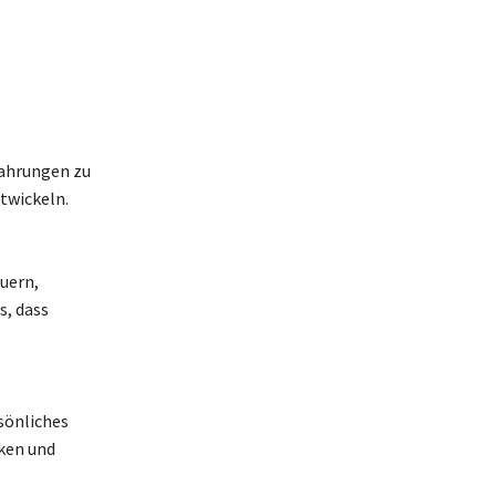
fahrungen zu
twickeln.
uern,
s, dass
sönliches
ken und