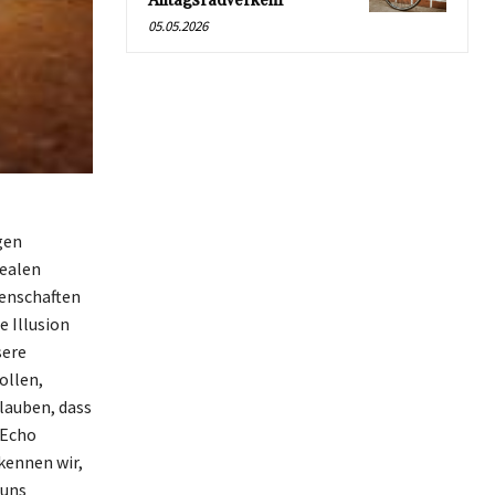
Alltagsradverkehr
05.05.2026
gen
dealen
genschaften
e Illusion
sere
ollen,
glauben, dass
 Echo
kennen wir,
 uns