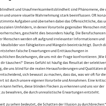
blindheit und Unaufmerksamkeitsblindheit sind Phänomene, die 
en und unsere visuelle Wahrnehmung stark beeinflussen. Oft konz
estimmte Aufgaben und übersehen dabei das Offensichtliche, das u
 sozialen Umfeldern, in denen Vorurteile gegenüber Menschen mit
orherrschen, geschieht dies besonders häufig. Die Berufschancen
r Menschen werden oft aufgrund irrelevanter Informationen und
 Idealbilder von Fähigkeiten und Mängeln beeinträchtigt. Durch di
entstehen falsche Erwartungen und Enttäuschungen in
hlichen Beziehungen, die uns mit der Frage konfrontieren: ‚Wie 
 dir täuschen?‘ Dieses Gefühl ist häufig das Resultat der selektive
die uns blind für die realen Herausforderungen und Qualitäten 
entscheidend, sich bewusst zu machen, dass das, was wir oft für di
tert ist durch unsere eigenen Vorurteile und Annahmen. Eine kritis
on kann helfen, diese blinden Flecken zu erkennen und uns vor der
zu bewahren, die durch unrealistische Erwartungen entsteht.
eit zu sehen bedeutet, die Schatten der Illusion zu durchbrechen.