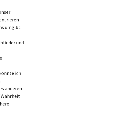
unser
entrieren
ns umgibt.
 blinder und
e
konnte ich
n
des anderen
e Wahrheit
chere
“