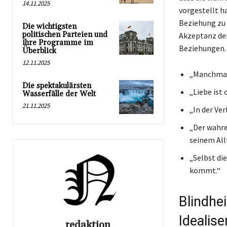
14.11.2025
vorgestellt ha
Beziehung zu 
Die wichtigsten
politischen Parteien und
Akzeptanz der
ihre Programme im
Beziehungen. 
Überblick
12.11.2025
„Manchmal 
Die spektakulärsten
„Liebe ist
Wasserfälle der Welt
21.11.2025
„In der Ve
„Der wahre
seinem All
„Selbst di
kommt.“
Blindhei
Idealis
redaktion