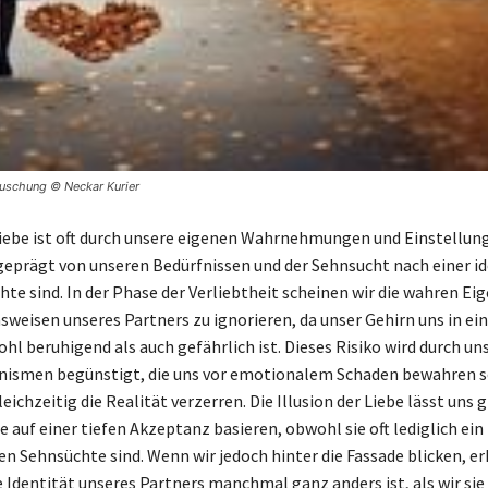
täuschung © Neckar Kurier
Liebe ist oft durch unsere eigenen Wahrnehmungen und Einstellun
e geprägt von unseren Bedürfnissen und der Sehnsucht nach einer i
hte sind. In der Phase der Verliebtheit scheinen wir die wahren Ei
weisen unseres Partners zu ignorieren, da unser Gehirn uns in ein
ohl beruhigend als auch gefährlich ist. Dieses Risiko wird durch un
ismen begünstigt, die uns vor emotionalem Schaden bewahren s
eichzeitig die Realität verzerren. Die Illusion der Liebe lässt uns 
 auf einer tiefen Akzeptanz basieren, obwohl sie oft lediglich ein
en Sehnsüchte sind. Wenn wir jedoch hinter die Fassade blicken, er
e Identität unseres Partners manchmal ganz anders ist, als wir sie