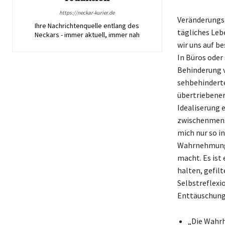
https://neckar-kurier.de
Veränderungs
Ihre Nachrichtenquelle entlang des
tägliches Leb
Neckars - immer aktuell, immer nah
wir uns auf b
In Büros oder
Behinderung v
sehbehinderte
übertriebener
Idealiserung 
zwischenmensc
mich nur so in
Wahrnehmung, 
macht. Es ist 
halten, gefil
Selbstreflexi
Enttäuschung 
„Die Wahrh