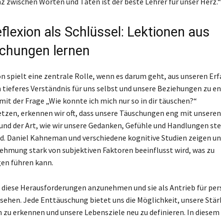
z zwischen Worten und Taten ist der beste Lehrer für unser Herz.“
flexion als Schlüssel: Lektionen aus
chungen lernen
on spielt eine zentrale Rolle, wenn es darum geht, aus unseren Er
n tieferes Verständnis für uns selbst und unsere Beziehungen zu en
mit der Frage „Wie konnte ich mich nur so in dir täuschen?“
tzen, erkennen wir oft, dass unsere Täuschungen eng mit unseren
nd der Art, wie wir unsere Gedanken, Gefühle und Handlungen ste
d. Daniel Kahneman und verschiedene kognitive Studien zeigen un
hmung stark von subjektiven Faktoren beeinflusst wird, was zu
en führen kann.
g, diese Herausforderungen anzunehmen und sie als Antrieb für per
ehen. Jede Enttäuschung bietet uns die Möglichkeit, unsere Stär
u erkennen und unsere Lebensziele neu zu definieren. In diesem