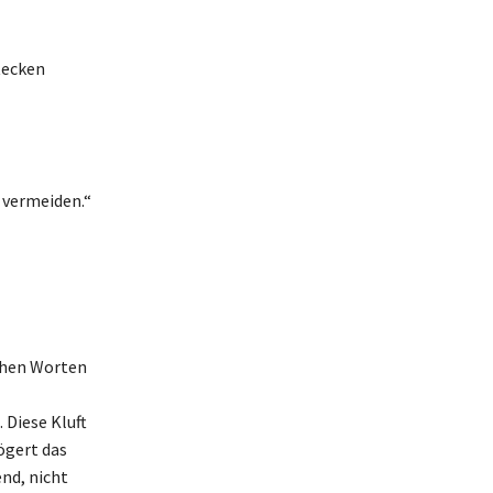
tecken
u vermeiden.“
chen Worten
 Diese Kluft
ögert das
nd, nicht