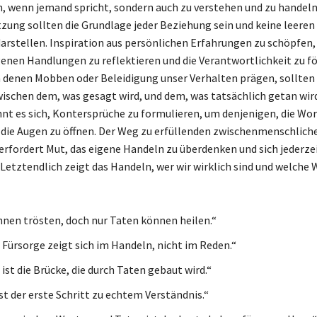
, wenn jemand spricht, sondern auch zu verstehen und zu handeln
zung sollten die Grundlage jeder Beziehung sein und keine leeren
arstellen. Inspiration aus persönlichen Erfahrungen zu schöpfen,
igenen Handlungen zu reflektieren und die Verantwortlichkeit zu fö
denen Mobben oder Beleidigung unser Verhalten prägen, sollten w
ischen dem, was gesagt wird, und dem, was tatsächlich getan wird
t es sich, Kontersprüche zu formulieren, um denjenigen, die Wo
 die Augen zu öffnen. Der Weg zu erfüllenden zwischenmenschlich
rfordert Mut, das eigene Handeln zu überdenken und sich jederzei
 Letztendlich zeigt das Handeln, wer wir wirklich sind und welche 
nen trösten, doch nur Taten können heilen.“
 Fürsorge zeigt sich im Handeln, nicht im Reden.“
ist die Brücke, die durch Taten gebaut wird.“
st der erste Schritt zu echtem Verständnis.“