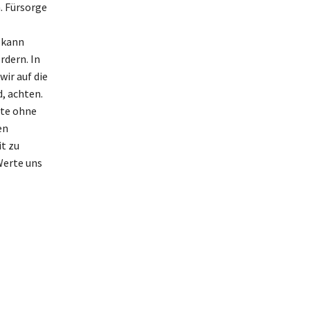
. Fürsorge
 kann
rdern. In
ir auf die
, achten.
rte ohne
en
t zu
Werte uns