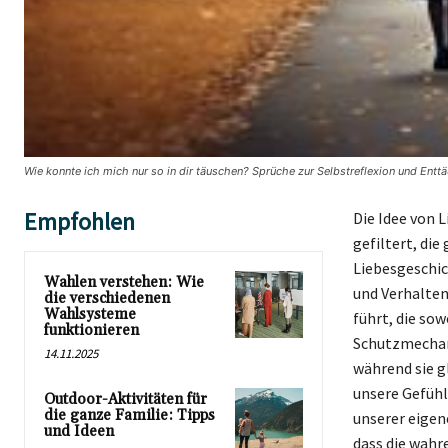
Wie konnte ich mich nur so in dir täuschen? Sprüche zur Selbstreflexion und Ent
Empfohlen
Die Idee von 
gefiltert, di
Liebesgeschic
Wahlen verstehen: Wie
und Verhaltens
die verschiedenen
Wahlsysteme
führt, die sow
funktionieren
Schutzmechan
14.11.2025
während sie gl
unsere Gefühle
Outdoor-Aktivitäten für
die ganze Familie: Tipps
unserer eigen
und Ideen
dass die wahr