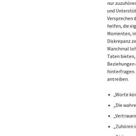
nur zuzuhören
und Unterstüt
Versprechen d
helfen, die e
Momenten, in 
Diskrepanz zw
Manchmal lohn
Taten bieten,
Beziehungen e
hinterfragen.
antreiben.
„Worte kön
„Die wahre
„Vertrauen 
„Zuhören i