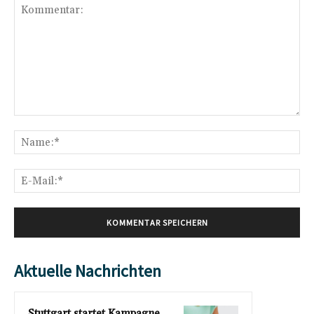
Kommentar:
Na
E-
Mai
Aktuelle Nachrichten
Stuttgart startet Kampagne