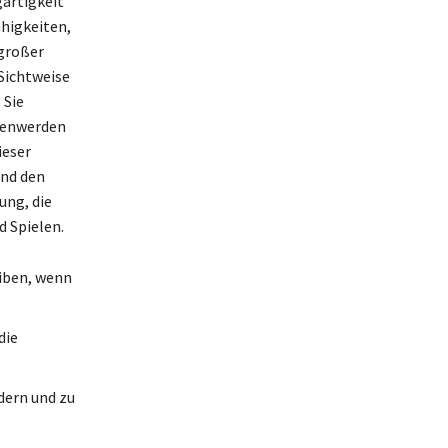
gartigkeit
ähigkeiten,
 großer
Sichtweise
 Sie
hsenwerden
ieser
und den
ung, die
d Spielen.
eiben, wenn
die
rdern und zu