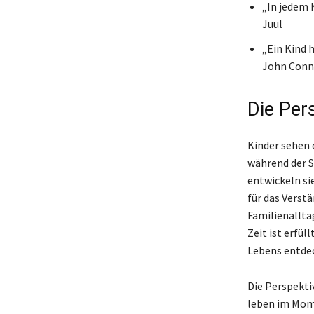
„In jedem K
Juul
„Ein Kind h
John Conn
Die Per
Kinder sehen 
während der S
entwickeln sie
für das Verst
Familienalltag
Zeit ist erfü
Lebens entde
Die Perspekti
leben im Mome