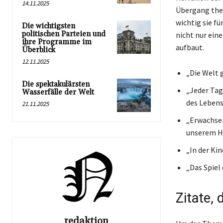
14.11.2025
Übergang them
wichtig sie fü
Die wichtigsten
politischen Parteien und
nicht nur ein
ihre Programme im
aufbaut.
Überblick
12.11.2025
„Die Welt g
Die spektakulärsten
„Jeder Tag
Wasserfälle der Welt
des Lebens
21.11.2025
„Erwachsen
unserem H
„In der Kin
„Das Spiel
Zitate, 
redaktion