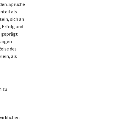
den. Sprüche
nteil als
sein, sich an
, Erfolg und
t geprägt
rungen
Reise des
ein, als
n zu
wirklichen