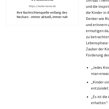
Um das Thema 
und die inspi
https://neckar-kurier.de
die Kinder in
Ihre Nachrichtenquelle entlang des
Neckars - immer aktuell, immer nah
Denker wie Ma
und erinnern 
ermutigen daz
zu betrachten
Lebensphase s
Zauber der Ki
Förderung der
„Jedes Kind
man erwach
„Kinder si
entzündet 
„Es ist die
erhalten.“