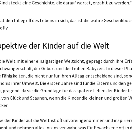
ind steckt eine Geschichte, die darauf wartet, erzählt zu werden.“
at den Inbegriff des Lebens in sich; das ist die wahre Geschenkbots
olly
spektive der Kinder auf die Welt
die Welt mit einer einzigartigen Weltsicht, geprägt durch ihre Er
chwangerschaft, der Geburt und der frühen Babyzeit. In dieser Ph
 Fähigkeiten, die nicht nur für ihren Alltag entscheidend sind, so
ändnis ihrer Umwelt. Die ersten Jahre sind für die Eltern und den 
 prägend, da sie die Grundlage für das spätere Leben der Kinder le
llt von Glück und Staunen, wenn die Kinder die kleinen und großen 
cken.
ve der Kinder auf die Welt ist oft unvoreingenommen und inspiriere
nt und nehmen alles intensiver wahr, was für Erwachsene oft in 