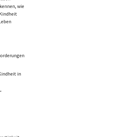
rkennen, wie
 Kindheit
 Leben
sforderungen
indheit in
“