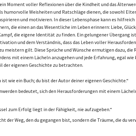
ein Moment voller Reflexionen über die Kindheit und das Älterwer
ls humorvolle Weisheiten und Ratschläge dienen, die sowohl Elter
spirieren und motivieren. In dieser Lebensphase kann es hilfreich 
nern, die einen an das Wesentliche im Leben erinnern: Liebe, Glück
Kampf, die eigene Identität zu finden. Ein gelungener Übergang is
ivation und dem Verständnis, dass das Leben voller Herausforde
 zu meistern gilt. Diese Sprüche und Wünsche ermutigen dazu, die 
ens mit einem Lächeln anzugehen und jede Erfahrung, egal wie kl
il der eigenen Geschichte zu betrachten.
ist wie ein Buch; du bist der Autor deiner eigenen Geschichte.“
werden bedeutet, sich den Herausforderungen mit einem Lächel
sel zum Erfolg liegt in der Fähigkeit, nie aufzugeben.“
icht der Weg, den du gegangen bist, sondern die Träume, die du ver