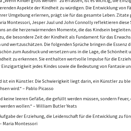
„Wenn Kinder groß werden“ zu erfassen, ist es wichtig, die Einzi
rierenden Aspekte der Kindheit zu würdigen. Die Entwicklung von F
 ihrer Umgebung erlernen, prägt sie für das gesamte Leben. Zitate
ria Montessori, Jesper Juul und John Connolly reflektieren diese 
uns an die herzerwärmenden Momente, die das Kindsein begleiten.
u, die besondere Zeit der Kindheit als Fundament für das Erwac
 und wertzuschätzen. Die folgenden Sprüche bringen die Essenz d
chön zum Ausdruck und versetzen uns in die Lage, die Schönheit 
ndheit zu erkennen. Sie enthalten wertvolle Impulse für die Erzieh
 Einzigartigkeit jedes Kindes sowie die Bedeutung von Fantasie un
 ist ein Künstler. Die Schwierigkeit liegt darin, ein Künstler zu bl
sen wird.“ – Pablo Picasso
nd keine leeren Gefäße, die gefüllt werden müssen, sondern Feuer, 
werden wollen.“ – William Butler Yeats
 Aufgabe der Erziehung, die Leidenschaft für die Entwicklung zu fö
 – Maria Montessori