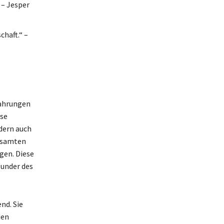
 – Jesper
chaft.“ –
fahrungen
ase
ndern auch
gesamten
gen. Diese
Wunder des
nd. Sie
den