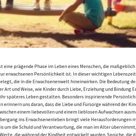
ist eine prägende Phase im Leben eines Menschen, die maßgeblich 
ur erwachsenen Persönlichkeit ist. In dieser wichtigen Lebenszei
elegt, die in die Erwachsenenwelt hineinwirken. Die Bedeutung de
 der Art und Weise, wie Kinder durch Liebe, Erziehung und Bindung 
ihr späteres Leben gestalten. Besonders inspirierende Persönlich
en erinnern uns daran, dass die Liebe und Fürsorge während der Kin
zwischen einem liebevollen und einem lieblosen Aufwachsen aus
bergang ins Erwachsenenleben bringt viele Herausforderungen mi
is um die Schuld und Verantwortung, die man im Alter übernimmt, 
 Werte, die während der Kindheit entwickelt wurden. Sprüche, die d