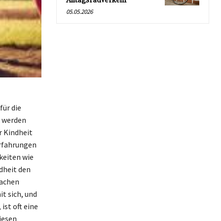
Alltagsradverkehr
05.05.2026
für die
t werden
r Kindheit
Erfahrungen
keiten wie
dheit den
machen
t sich, und
ist oft eine
iesen