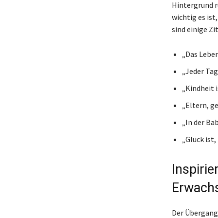
Hintergrund rü
wichtig es ist
sind einige Zi
„Das Leben 
„Jeder Tag
„Kindheit i
„Eltern, g
„In der Bab
„Glück ist
Inspiri
Erwach
Der Übergang 